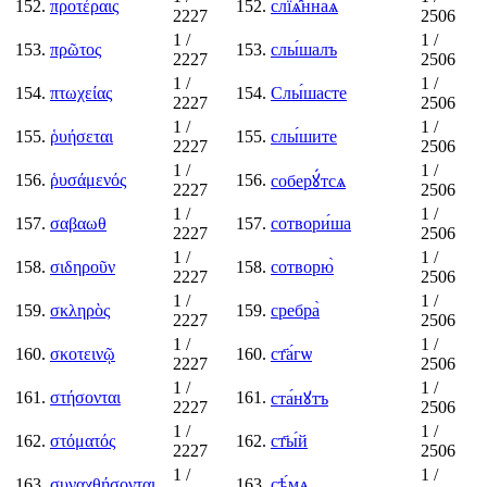
152.
προτέραις
152.
слїѧ̑ннаѧ
2227
2506
1
/
1
/
153.
πρῶτος
153.
слы́шалъ
2227
2506
1
/
1
/
154.
πτωχείας
154.
Слы́шасте
2227
2506
1
/
1
/
155.
ῥυήσεται
155.
слы́шите
2227
2506
1
/
1
/
156.
ῥυσάμενός
156.
соберꙋ́тсѧ
2227
2506
1
/
1
/
157.
σαβαωθ
157.
сотвори́ша
2227
2506
1
/
1
/
158.
σιδηροῦν
158.
сотворю̀
2227
2506
1
/
1
/
159.
σκληρὸς
159.
сребра̀
2227
2506
1
/
1
/
160.
σκοτεινῷ
160.
ст҃а́гѡ
2227
2506
1
/
1
/
161.
στήσονται
161.
ста́нꙋтъ
2227
2506
1
/
1
/
162.
στόματός
162.
ст҃ы́й
2227
2506
1
/
1
/
163.
συναχθήσονται
163.
сѣ́мѧ