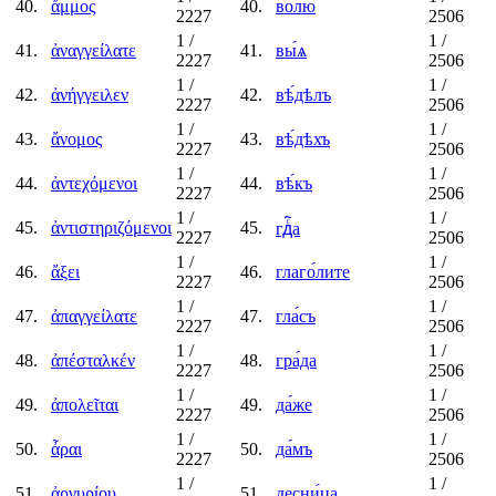
40.
ἄμμος
40.
во́лю
2227
2506
1
/
1
/
41.
ἀναγγείλατε
41.
вы́ѧ
2227
2506
1
/
1
/
42.
ἀνήγγειλεν
42.
вѣ́дѣлъ
2227
2506
1
/
1
/
43.
ἄνομος
43.
вѣ́дѣхъ
2227
2506
1
/
1
/
44.
ἀντεχόμενοι
44.
вѣ́къ
2227
2506
1
/
1
/
45.
ἀντιστηριζόμενοι
45.
гдⷭ҇а
2227
2506
1
/
1
/
46.
ἄξει
46.
глаго́лите
2227
2506
1
/
1
/
47.
ἀπαγγείλατε
47.
гла́съ
2227
2506
1
/
1
/
48.
ἀπέσταλκέν
48.
гра́да
2227
2506
1
/
1
/
49.
ἀπολεῖται
49.
да́же
2227
2506
1
/
1
/
50.
ἆραι
50.
да́мъ
2227
2506
1
/
1
/
51.
ἀργυρίου
51.
десни́ца