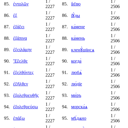
1
/
1
/
85.
ἐντολῶν
85.
і҆и҃лю
2227
2506
1
/
1
/
86.
ἐξ
86.
і҆ꙋ́ды
2227
2506
1
/
1
/
87.
ἐξάξει
87.
ка́мене
2227
2506
1
/
1
/
88.
ἐξάπινα
88.
ка́мень
2227
2506
1
/
1
/
89.
ἐξειλάμην
89.
кленꙋ́щїисѧ
2227
2506
1
/
1
/
90.
Ἔξελθε
90.
когда̀
2227
2506
1
/
1
/
91.
ἐξελθόντες
91.
любѧ̀
2227
2506
1
/
1
/
92.
ἐξῆλθεν
92.
лю́дїе
2227
2506
1
/
1
/
93.
ἐξολεθρευθῇς
93.
ми́ръ
2227
2506
1
/
1
/
94.
ἐξολεθρεύσω
94.
морска́ѧ
2227
2506
1
/
1
/
95.
ἐπάξω
95.
мѣ́дѧно
2227
2506
1
/
1
/