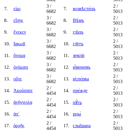
3
/
2
/
7.
εἰμι
7.
возвѣсти́хъ
6682
5013
3
/
2
/
8.
εἴπῃς
8.
Вѣ́мъ
6682
5013
3
/
2
/
9.
ἕνεκεν
9.
гл҃ахъ
6682
5013
3
/
2
/
10.
Ιακωβ
10.
гл҃етъ
6682
5013
3
/
2
/
11.
ὄνομα
11.
землѝ
6682
5013
3
/
2
/
12.
ὀνόματι
12.
и҆́менемъ
6682
5013
3
/
2
/
13.
οὔτε
13.
и҆спе́рва
6682
5013
2
/
2
/
14.
Ἀκούσατε
14.
пре́жде
4454
5013
2
/
2
/
15.
ἀνήγγειλα
15.
пꙋ́ть
4454
5013
2
/
2
/
16.
ἀπ᾿
16.
рцы̀
4454
5013
2
/
2
/
17.
ἀρχῆς
17.
слы̑шана
4454
5013