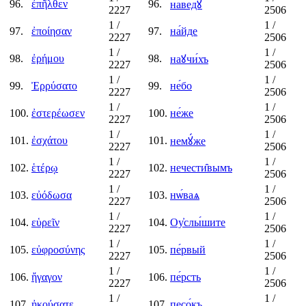
96.
ἐπῆλθεν
96.
наведꙋ̀
2227
2506
1
/
1
/
97.
ἐποίησαν
97.
на́йде
2227
2506
1
/
1
/
98.
ἐρήμου
98.
наꙋчи́хъ
2227
2506
1
/
1
/
99.
Ἐρρύσατο
99.
не́бо
2227
2506
1
/
1
/
100.
ἐστερέωσεν
100.
не́же
2227
2506
1
/
1
/
101.
ἐσχάτου
101.
немꙋ́же
2227
2506
1
/
1
/
102.
ἑτέρῳ
102.
нечести̑вымъ
2227
2506
1
/
1
/
103.
εὐόδωσα
103.
нѡ́ваѧ
2227
2506
1
/
1
/
104.
εὑρεῖν
104.
Оу҆слы́шите
2227
2506
1
/
1
/
105.
εὐφροσύνης
105.
пе́рвый
2227
2506
1
/
1
/
106.
ἤγαγον
106.
пе́рсть
2227
2506
1
/
1
/
107.
ἠκούσατε
107.
песо́къ