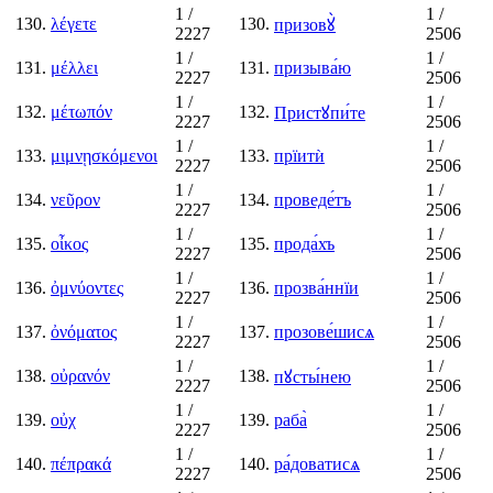
1
/
1
/
130.
λέγετε
130.
призовꙋ̀
2227
2506
1
/
1
/
131.
μέλλει
131.
призыва́ю
2227
2506
1
/
1
/
132.
μέτωπόν
132.
Пристꙋпи́те
2227
2506
1
/
1
/
133.
μιμνῃσκόμενοι
133.
прїитѝ
2227
2506
1
/
1
/
134.
νεῦρον
134.
проведе́тъ
2227
2506
1
/
1
/
135.
οἶκος
135.
прода́хъ
2227
2506
1
/
1
/
136.
ὀμνύοντες
136.
прозва́ннїи
2227
2506
1
/
1
/
137.
ὀνόματος
137.
прозове́шисѧ
2227
2506
1
/
1
/
138.
οὐρανόν
138.
пꙋсты́нею
2227
2506
1
/
1
/
139.
οὐχ
139.
раба̀
2227
2506
1
/
1
/
140.
πέπρακά
140.
ра́доватисѧ
2227
2506