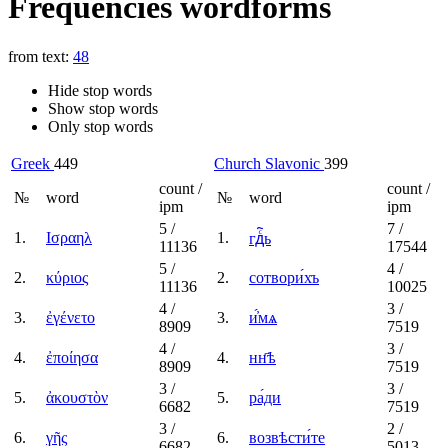
Frequencies wordforms
from text:
48
Hide stop words
Show stop words
Only stop words
Greek
449
Church Slavonic
399
count /
count /
№
word
№
word
ipm
ipm
5
/
7
/
1.
Ισραηλ
1.
гдⷭ҇ь
11136
17544
5
/
4
/
2.
κύριος
2.
сотвори́хъ
11136
10025
4
/
3
/
3.
ἐγένετο
3.
и҆́мѧ
8909
7519
4
/
3
/
4.
ἐποίησα
4.
нн҃ѣ
8909
7519
3
/
3
/
5.
ἀκουστὸν
5.
ра́ди
6682
7519
3
/
2
/
6.
γῆς
6.
возвѣсти́те
6682
5013