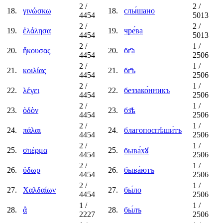
2
/
2
/
18.
γινώσκω
18.
слы́шано
4454
5013
2
/
2
/
19.
ἐλάλησα
19.
чре́ва
4454
5013
2
/
1
/
20.
ἤκουσας
20.
бг҃а
4454
2506
2
/
1
/
21.
κοιλίας
21.
бг҃ъ
4454
2506
2
/
1
/
22.
λέγει
22.
беззако́нникъ
4454
2506
2
/
1
/
23.
ὁδὸν
23.
бз҃ѣ
4454
2506
2
/
1
/
24.
πάλαι
24.
благопоспѣши́тъ
4454
2506
2
/
1
/
25.
σπέρμα
25.
быва́хꙋ
4454
2506
2
/
1
/
26.
ὕδωρ
26.
быва́ютъ
4454
2506
2
/
1
/
27.
Χαλδαίων
27.
бы́ло
4454
2506
1
/
1
/
28.
ἃ
28.
бы́лъ
2227
2506