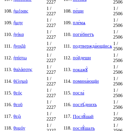
2227
2506
1
/
1
/
108.
ἡμέραις
108.
пе́щи
2227
2506
1
/
1
/
109.
ἤμην
109.
пле́мѧ
2227
2506
1
/
1
/
110.
ἡνίκα
110.
поги́бнетъ
2227
2506
1
/
1
/
111.
ἤνοιξά
111.
подтвержда́ющїисѧ
2227
2506
1
/
1
/
112.
ἠπίστω
112.
по́йдеши
2227
2506
1
/
1
/
113.
θαλάσσης
113.
покажꙋ́
2227
2506
1
/
1
/
114.
θέλημά
114.
помина́ющїи
2227
2506
1
/
1
/
115.
θεός
115.
посла́
2227
2506
1
/
1
/
116.
θεοῦ
116.
послѣ́днихъ
2227
2506
1
/
1
/
117.
θεῷ
117.
Послꙋ́шай
2227
2506
1
/
1
/
118.
θυμόν
118.
послꙋ́шалъ
2227
2506