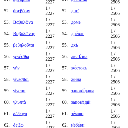
2227
2506
1
/
1
/
52.
ἀσεβέσιν
52.
дни̑
2227
2506
1
/
1
/
53.
Βαβυλῶνα
53.
до́ме
2227
2506
1
/
1
/
54.
Βαβυλῶνος
54.
дре́вле
2227
2506
1
/
1
/
55.
βεβηλοῦται
55.
дх҃ъ
2227
2506
1
/
1
/
56.
γενέσθω
56.
желѣ́зна
2227
2506
1
/
1
/
57.
γῆν
57.
же́стокъ
2227
2506
1
/
1
/
58.
γίνεσθαι
58.
жи́ла
2227
2506
1
/
1
/
59.
γίνεται
59.
заповѣ́даша
2227
2506
1
/
1
/
60.
γλυπτὰ
60.
за́повѣдїй
2227
2506
1
/
1
/
61.
δέδειχά
61.
зе́млю
2227
2506
1
/
1
/
62.
δείξω
62.
и҆зба́ви
2227
2506