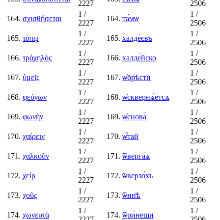
2227
2506
1
/
1
/
164.
σχισθήσεται
164.
та́мѡ
2227
2506
1
/
1
/
165.
τόπῳ
165.
халде́євъ
2227
2506
1
/
1
/
166.
τράχηλός
166.
халде́йско
2227
2506
1
/
1
/
167.
ὑμεῖς
167.
ѡ҆брѣстѝ
2227
2506
1
/
1
/
168.
φεύγων
168.
ѡ҆сквернѧ́етсѧ
2227
2506
1
/
1
/
169.
φωνὴν
169.
ѡ҆снова̀
2227
2506
1
/
1
/
170.
χαίρειν
170.
ѡ҆́тай
2227
2506
1
/
1
/
171.
χαλκοῦν
171.
ѿверга́ѧ
2227
2506
1
/
1
/
172.
χείρ
172.
ѿверзо́хъ
2227
2506
1
/
1
/
173.
χοῦς
173.
ѿнн҃ѣ
2227
2506
1
/
1
/
174.
χωνευτὰ
174.
ѿри́неши
2227
2506