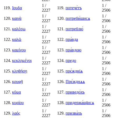
1
/
1
/
119.
Ιουδα
119.
потече́тъ
2227
2506
1
/
1
/
120.
καινὰ
120.
потреби́шисѧ
2227
2506
1
/
1
/
121.
καλέσω
121.
потреблю̀
2227
2506
1
/
1
/
122.
καλῶ
122.
пра́вда
2227
2506
1
/
1
/
123.
καμίνου
123.
пра́вдою
2227
2506
1
/
1
/
124.
κεκλημένοι
124.
предо
2227
2506
1
/
1
/
125.
κληθήσῃ
125.
прє́жднїѧ
2227
2506
1
/
1
/
126.
κρυφῇ
126.
Прє́жднѧѧ
2227
2506
1
/
1
/
127.
κῦμα
127.
приведо́хъ
2227
2506
1
/
1
/
128.
κυρίου
128.
придержа́щїисѧ
2227
2506
1
/
1
/
129.
λαός
129.
призва́хъ
2227
2506