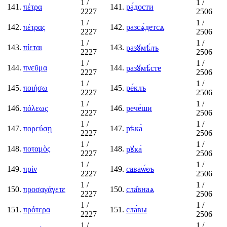
1
/
1
/
141.
πέτρα
141.
ра́дости
2227
2506
1
/
1
/
142.
πέτρας
142.
разсѧ́детсѧ
2227
2506
1
/
1
/
143.
πίεται
143.
разꙋмѣ́лъ
2227
2506
1
/
1
/
144.
πνεῦμα
144.
разꙋмѣ́сте
2227
2506
1
/
1
/
145.
ποιήσω
145.
ре́клъ
2227
2506
1
/
1
/
146.
πόλεως
146.
рече́ши
2227
2506
1
/
1
/
147.
πορεύσῃ
147.
рѣка̀
2227
2506
1
/
1
/
148.
ποταμὸς
148.
рꙋка̀
2227
2506
1
/
1
/
149.
πρὶν
149.
саваѡ́ѳъ
2227
2506
1
/
1
/
150.
προσαγάγετε
150.
сла̑внаѧ
2227
2506
1
/
1
/
151.
πρότερα
151.
сла́вы
2227
2506
1
/
1
/