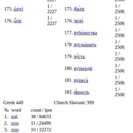
1
/
1
/
175.
ὡσεὶ
175.
ѿѧ́ти
2227
2506
1
/
1
/
176.
ὦτα
176.
чело̀
2227
2506
1
/
177.
ᲂу҆бо́жества
2506
1
/
178.
ᲂу҆слы́шатъ
2506
1
/
179.
ᲂу҆́стъ
2506
1
/
180.
ᲂу҆твердѝ
2506
1
/
181.
ᲂу҆шеса̀
2506
1
/
182.
ꙗ҆́рость
2506
Greek
449
Church Slavonic
399
№
word
count / ipm
1.
καὶ
38
/ 84633
2.
μου
11
/ 24499
3.
σου
10
/ 22272