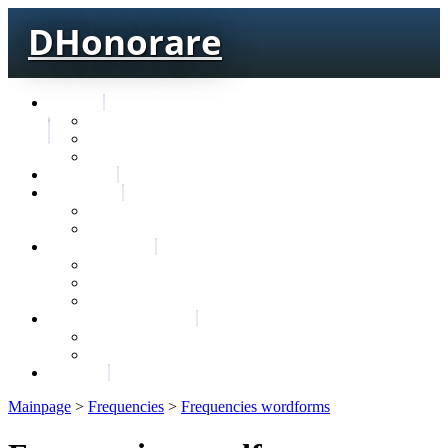
DHonorare
Texts
Тре́бникъ
Bible
Letter of Aristeas
Search
Lexicon
Greek Lexicon
Church Slavonic lexicon
Frequencies
Frequencies wordforms
Frequencies lexemes
Statistic wordforms
Slavic dictionaries
Dyachenko G. Slavic dictionary
Sedakova O. Slavic dictionary
About
Mainpage
>
Frequencies
>
Frequencies wordforms