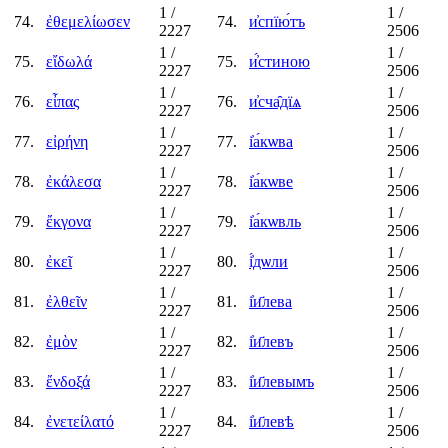
1
/
1
/
74.
ἐθεμελίωσεν
74.
и҆спїю́тъ
2227
2506
1
/
1
/
75.
εἴδωλά
75.
и҆́стиною
2227
2506
1
/
1
/
76.
εἶπας
76.
и҆сча̑дїѧ
2227
2506
1
/
1
/
77.
εἰρήνη
77.
і҆а́кѡва
2227
2506
1
/
1
/
78.
ἐκάλεσα
78.
і҆а́кѡве
2227
2506
1
/
1
/
79.
ἔκγονα
79.
і҆а́кѡвль
2227
2506
1
/
1
/
80.
ἐκεῖ
80.
і҆́дѡли
2227
2506
1
/
1
/
81.
ἐλθεῖν
81.
і҆и҃лева
2227
2506
1
/
1
/
82.
ἐμὸν
82.
і҆и҃левъ
2227
2506
1
/
1
/
83.
ἔνδοξά
83.
і҆и҃левымъ
2227
2506
1
/
1
/
84.
ἐνετείλατό
84.
і҆и҃левѣ
2227
2506