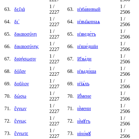
1
/
1
/
63.
δεξιά
63.
и҆зба́вивый
2227
2506
1
/
1
/
64.
δι᾿
64.
и҆зва̑ѧннаѧ
2227
2506
1
/
1
/
65.
δικαιοσύνη
65.
и҆зведе́тъ
2227
2506
1
/
1
/
66.
δικαιοσύνης
66.
и҆зше́дшїи
2227
2506
1
/
1
/
67.
διψήσωσιν
67.
И҆зы́ди
2227
2506
1
/
1
/
68.
δόξαν
68.
и҆зыдо́ша
2227
2506
1
/
1
/
69.
δοῦλον
69.
и҆з̾ѧ́хъ
2227
2506
1
/
1
/
70.
δώσω
70.
И҆́мене
2227
2506
1
/
1
/
71.
ἔγνων
71.
и҆́мени
2227
2506
1
/
1
/
72.
ἔγνως
72.
и҆́мꙋтъ
2227
2506
1
/
1
/
73.
ἔγνωτε
73.
и҆но́мꙋ
2227
2506