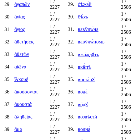
1
/
1
/
29.
ἀγαπῶν
29.
бѣжа́й
2227
2506
1
/
1
/
30.
ἁγίας
30.
бѣ́хъ
2227
2506
1
/
1
/
31.
ἅγιος
31.
вавѷлѡ́на
2227
2506
1
/
1
/
32.
ἀθετήσεις
32.
вавѷлѡ́номъ
2227
2506
1
/
1
/
33.
ἀθετῶν
33.
вжа́ждꙋтъ
2227
2506
1
/
1
/
34.
αἰῶνα
34.
вкꙋ́пѣ
2227
2506
1
/
1
/
35.
Ἄκουέ
35.
внеза́пꙋ
2227
2506
1
/
1
/
36.
ἀκούσονται
36.
вода̀
2227
2506
1
/
1
/
37.
ἀκουστά
37.
во́дꙋ
2227
2506
1
/
1
/
38.
ἀληθείας
38.
возвѣстѝ
2227
2506
1
/
1
/
39.
ἅμα
39.
волна̀
2227
2506
1
/
1
/