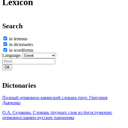
Lexicon
Search
in lemmas
in dictonaries
in wordforms
Language:
Dictonaries
Полный церковнославянский словарь прот. Григория
Дьяченко
О.А. Седакова. Словарь трудных слов из богослужения:
церковнославяно-русские паронимы