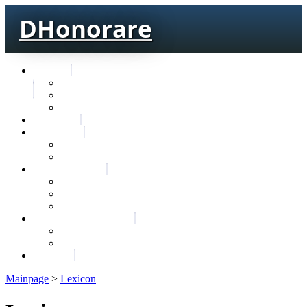
DHonorare
Texts
Тре́бникъ
Bible
Letter of Aristeas
Search
Lexicon
Greek Lexicon
Church Slavonic lexicon
Frequencies
Frequencies wordforms
Frequencies lexemes
Statistic wordforms
Slavic dictionaries
Dyachenko G. Slavic dictionary
Sedakova O. Slavic dictionary
About
Mainpage
>
Lexicon