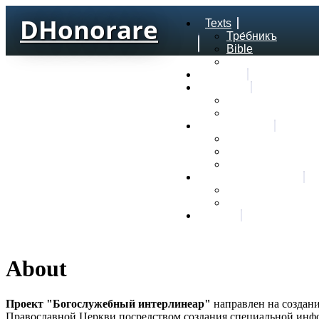
DHonorare
Texts
Тре́бникъ
Bible
Letter of Aristeas
Search
Lexicon
Greek Lexicon
Church Slavonic l
Frequencies
Frequencies word
Frequencies lexe
Statistic wordform
Slavic dictionaries
Dyachenko G. Slav
Sedakova O. Slavi
About
About
Проект "Богослужебный интерлинеар"
направлен на создани
Православной Церкви посредством создания специальной ин