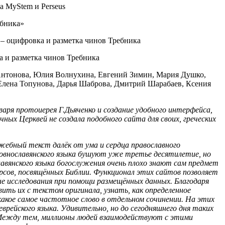
а MyStem и Perseus
ебника»
– оцифровка и разметка чинов Требника
 и разметка чинов Требника
 Антонова, Юлия Волнухина, Евгений Зимин, Мария Душко,
Елена Топунова, Дарья Шаброва, Дмитрий Шарабаев, Ксения
варя протоиерея Г.Дьяченко и создание удобного интерфейса,
ных Церквей не создала подобного сайта для своих, греческих
ужебный текст далёк от ума и сердца православного
рковнославянского языка бушуют уже третье десятилетие, но
лавянского языка богослужения очень плохо знают сам предмет
рсов, посвящённых Библии. Функционал этих сайтов позволяет
ые исследования при помощи размещённых данных. Благодаря
ть их с текстом оригинала, узнать, как определенное
, какое самое частотное слово в отдельном сочинении. На этих
врейского языка. Удивительно, но до сегодняшнего дня таких
 Между тем, миллионы людей взаимодействуют с этими