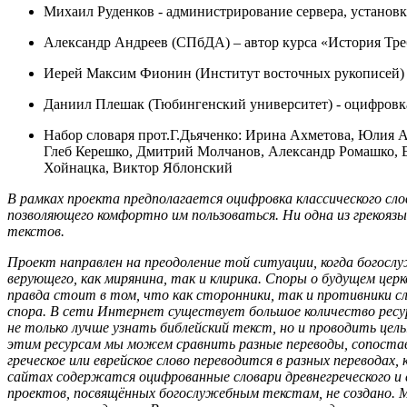
Михаил Руденков - администрирование сервера, установк
Александр Андреев (СПбДА) – автор курса «История Тр
Иерей Максим Фионин (Институт восточных рукописей) 
Даниил Плешак (Тюбингенский университет) - оцифровка
Набор словаря прот.Г.Дьяченко: Ирина Ахметова, Юлия
Глеб Керешко, Дмитрий Молчанов, Александр Ромашко, 
Хойнацка, Виктор Яблонский
В рамках проекта предполагается оцифровка классического сло
позволяющего комфортно им пользоваться. Ни одна из грекоязыч
текстов.
Проект направлен на преодоление той ситуации, когда богосл
верующего, как мирянина, так и клирика. Споры о будущем це
правда стоит в том, что как сторонники, так и противники с
спора. В сети Интернет существует большое количество ресу
не только лучше узнать библейский текст, но и проводить цел
этим ресурсам мы можем сравнить разные переводы, сопостави
греческое или еврейское слово переводится в разных переводах
сайтах содержатся оцифрованные словари древнегреческого и е
проектов, посвящённых богослужебным текстам, не создано.