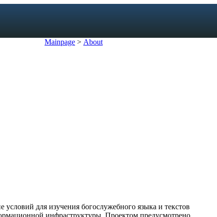
Mainpage
>
About
exicon
forms
mes
s
ic dictionary
c dictionary
е условий для изучения богослужебного языка и текстов
формационной инфраструктуры. Проектом предусмотрено