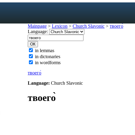
Mainpage
>
Lexicon
>
Church Slavonic
>
твоего̀
Language:
exicon
in lemmas
in dictonaries
forms
in wordforms
mes
s
твоего̀
ic dictionary
Language:
Church Slavonic
c dictionary
твоего̀
: