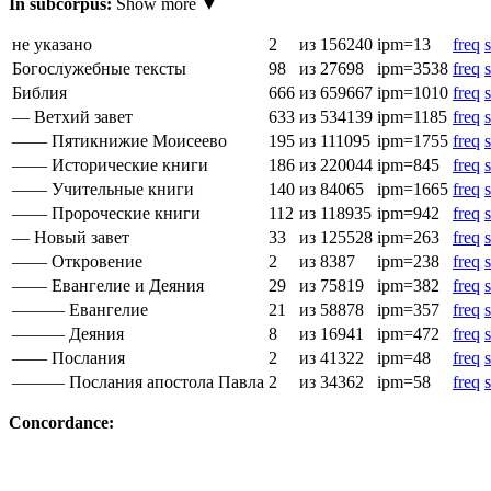
In subcorpus:
Show more ▼
не указано
2
из 156240
ipm=13
freq
s
Богослужебные тексты
98
из 27698
ipm=3538
freq
s
Библия
666
из 659667
ipm=1010
freq
s
— Ветхий завет
633
из 534139
ipm=1185
freq
s
—— Пятикнижие Моисеево
195
из 111095
ipm=1755
freq
s
—— Исторические книги
186
из 220044
ipm=845
freq
s
—— Учительные книги
140
из 84065
ipm=1665
freq
s
—— Пророческие книги
112
из 118935
ipm=942
freq
s
— Новый завет
33
из 125528
ipm=263
freq
s
—— Откровение
2
из 8387
ipm=238
freq
s
—— Евангелие и Деяния
29
из 75819
ipm=382
freq
s
——— Евангелие
21
из 58878
ipm=357
freq
s
——— Деяния
8
из 16941
ipm=472
freq
s
—— Послания
2
из 41322
ipm=48
freq
s
——— Послания апостола Павла
2
из 34362
ipm=58
freq
s
Concordance: