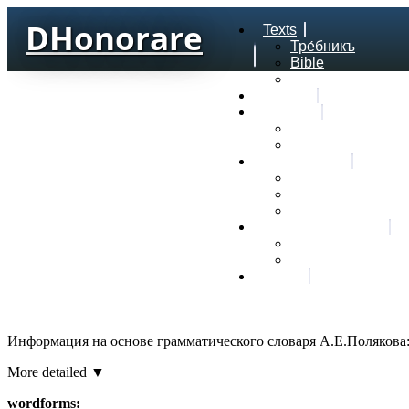
DHonorare
Texts
Тре́бникъ
Bible
Letter of Aristeas
Search
Lexicon
Greek Lexicon
Church Slavonic l
Frequencies
Frequencies word
Frequencies lexe
Statistic wordform
Slavic dictionaries
Dyachenko G. Slav
Sedakova O. Slavi
About
Информация на основе грамматического словаря А.Е.Полякова
More detailed ▼
wordforms: