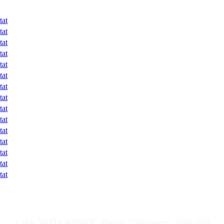
tat
tat
tat
tat
tat
tat
tat
tat
tat
tat
tat
tat
tat
tat
tat
© ИА "ВОДА ЖИВАЯ".
Проект "DHonorare"
, 2018-2026