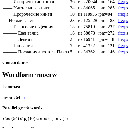
—— Исторические книги
36
из 220044
ipm=164
freq
s
—— Учительные книги
24
из 84065
ipm=285
freq
s
—— Пророческие книги
10
из 118935
ipm=84
freq
s
— Новый завет
23
из 125528
ipm=183
freq
s
—— Евангелие и Деяния
18
из 75819
ipm=237
freq
s
——— Евангелие
16
из 58878
ipm=272
freq
s
——— Деяния
2
из 16941
ipm=118
freq
s
—— Послания
5
из 41322
ipm=121
freq
s
——— Послания апостола Павла
5
из 34362
ipm=146
freq
s
Concordance:
Wordform
твоегѡ̀
Lemmas:
тво́й
764
→
Parallel greek words:
σου
(64)
σῆς
(10)
αὐτοῦ
(1)
σὴν
(1)