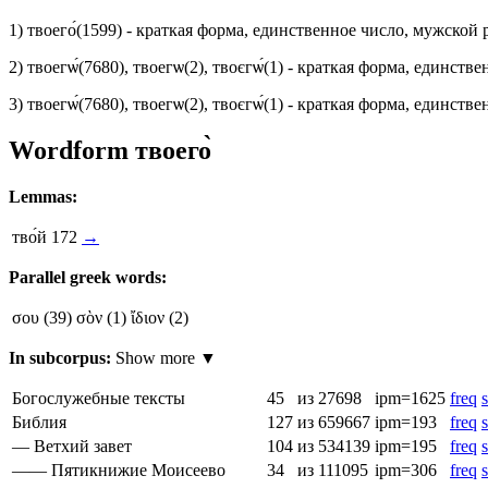
1)
твоего́
(1599)
- краткая форма, единственное число, мужской
2)
твоегѡ́
(7680)
,
твоегѡ
(2)
,
твоєгѡ́
(1)
- краткая форма, единстве
3)
твоегѡ́
(7680)
,
твоегѡ
(2)
,
твоєгѡ́
(1)
- краткая форма, единстве
Wordform
твоего̀
Lemmas:
тво́й
172
→
Parallel greek words:
σου
(39)
σὸν
(1)
ἴδιον
(2)
In subcorpus:
Show more ▼
Богослужебные тексты
45
из 27698
ipm=1625
freq
s
Библия
127
из 659667
ipm=193
freq
s
— Ветхий завет
104
из 534139
ipm=195
freq
s
—— Пятикнижие Моисеево
34
из 111095
ipm=306
freq
s