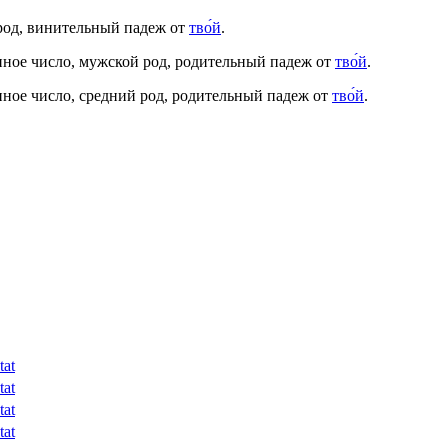
 род, винительный падеж от
тво́й
.
нное число, мужской род, родительный падеж от
тво́й
.
нное число, средний род, родительный падеж от
тво́й
.
tat
tat
tat
tat