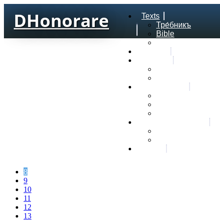
DHonorare
Texts
Тре́бникъ
Bible
Letter of Aristeas
Search
Lexicon
Greek Lexicon
Church Slavonic l
Frequencies
Frequencies word
Frequencies lexe
Statistic wordform
Slavic dictionaries
Dyachenko G. Slav
Sedakova O. Slavi
About
8
9
10
11
12
13