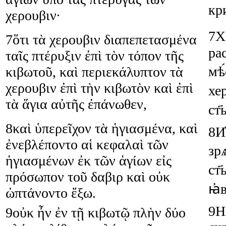
кри
χερουβιν
·
7
Х
7
ὅτι
τὰ
χερουβιν
διαπεπετασμένα
ра
ταῖς
πτέρυξιν
ἐπὶ
τὸν
τόπον
τῆς
мѣ
κιβωτοῦ
,
καὶ
περιεκάλυπτον
τὰ
χερουβιν
ἐπὶ
τὴν
κιβωτὸν
καὶ
ἐπὶ
хе
τὰ
ἅγια
αὐτῆς
ἐπάνωθεν
,
ст҃
8
καὶ
ὑπερεῖχον
τὰ
ἡγιασμένα
,
καὶ
8
И҆
ἐνεβλέποντο
αἱ
κεφαλαὶ
τῶν
зр
ἡγιασμένων
ἐκ
τῶν
ἁγίων
εἰς
ст҃
πρόσωπον
τοῦ
δαβιρ
καὶ
οὐκ
ꙗ҆
ὠπτάνοντο
ἔξω
.
9
Н
9
οὐκ
ἦν
ἐν
τῇ
κιβωτῷ
πλὴν
δύο