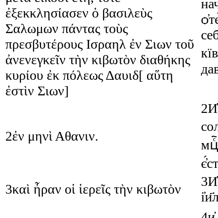
нач
ἐξεκκλησίασεν
ὁ
βασιλεὺς
ѻ҆т
Σαλωμων
πάντας
τοὺς
себ
πρεσβυτέρους
Ισραηλ
ἐν
Σιων
τοῦ
кїв
ἀνενεγκεῖν
τὴν
κιβωτὸν
διαθήκης
дав
κυρίου
ἐκ
πόλεως
Δαυιδ
[
αὕτη
ἐστὶν
Σιων
]
2
И҆
со
2
ἐν
μηνὶ
Αθανιν
.
мцⷭ
є҆́с
3
И҆
3
καὶ
ἦραν
οἱ
ἱερεῖς
τὴν
κιβωτὸν
і҆и
4
и҆