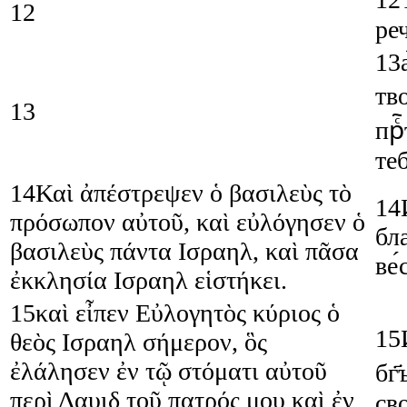
12
реч
13
тв
13
прⷭ
теб
14
Καὶ
ἀπέστρεψεν
ὁ
βασιλεὺς
τὸ
14
πρόσωπον
αὐτοῦ
,
καὶ
εὐλόγησεν
ὁ
бл
βασιλεὺς
πάντα
Ισραηλ
,
καὶ
πᾶσα
ве́
ἐκκλησία
Ισραηλ
εἱστήκει
.
15
καὶ
εἶπεν
Εὐλογητὸς
κύριος
ὁ
15
θεὸς
Ισραηλ
σήμερον
,
ὃς
ἐλάλησεν
ἐν
τῷ
στόματι
αὐτοῦ
бг҃
περὶ
Δαυιδ
τοῦ
πατρός
μου
καὶ
ἐν
св