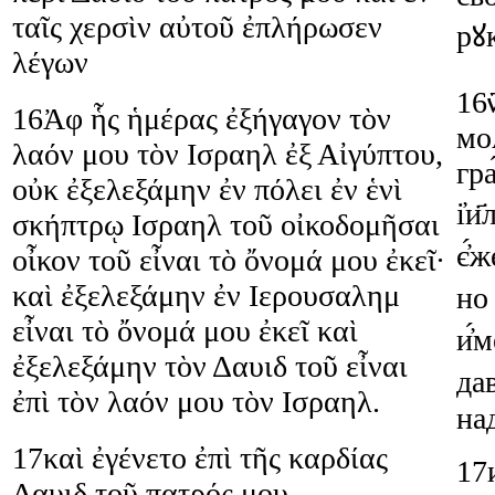
ταῖς
χερσὶν
αὐτοῦ
ἐπλήρωσεν
рꙋ
λέγων
16
16
Ἀφ
ἧς
ἡμέρας
ἐξήγαγον
τὸν
мо
λαόν
μου
τὸν
Ισραηλ
ἐξ
Αἰγύπτου
,
гра
οὐκ
ἐξελεξάμην
ἐν
πόλει
ἐν
ἑνὶ
і҆и
σκήπτρῳ
Ισραηλ
τοῦ
οἰκοδομῆσαι
є҆́ж
οἶκον
τοῦ
εἶναι
τὸ
ὄνομά
μου
ἐκεῖ
·
καὶ
ἐξελεξάμην
ἐν
Ιερουσαλημ
но
εἶναι
τὸ
ὄνομά
μου
ἐκεῖ
καὶ
и҆́
ἐξελεξάμην
τὸν
Δαυιδ
τοῦ
εἶναι
дав
ἐπὶ
τὸν
λαόν
μου
τὸν
Ισραηλ
.
над
17
καὶ
ἐγένετο
ἐπὶ
τῆς
καρδίας
17
Δαυιδ
τοῦ
πατρός
μου