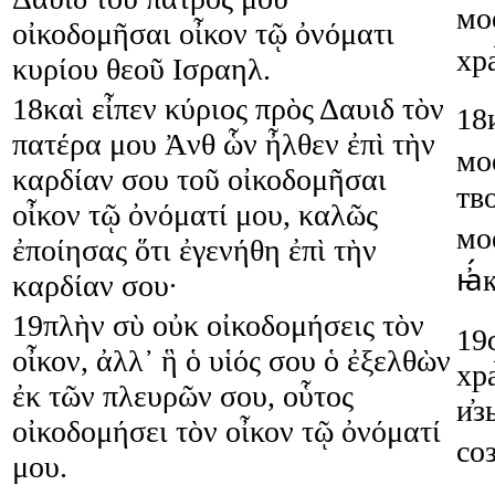
мо
οἰκοδομῆσαι
οἶκον
τῷ
ὀνόματι
хр
κυρίου
θεοῦ
Ισραηλ
.
18
καὶ
εἶπεν
κύριος
πρὸς
Δαυιδ
τὸν
18
πατέρα
μου
Ἀνθ
ὧν
ἦλθεν
ἐπὶ
τὴν
мо
καρδίαν
σου
τοῦ
οἰκοδομῆσαι
тво
οἶκον
τῷ
ὀνόματί
μου
,
καλῶς
мо
ἐποίησας
ὅτι
ἐγενήθη
ἐπὶ
τὴν
ꙗ҆́
καρδίαν
σου
·
19
πλὴν
σὺ
οὐκ
οἰκοδομήσεις
τὸν
19
οἶκον
,
ἀλλ᾿
ἣ
ὁ
υἱός
σου
ὁ
ἐξελθὼν
хра
ἐκ
τῶν
πλευρῶν
σου
,
οὗτος
и҆з
οἰκοδομήσει
τὸν
οἶκον
τῷ
ὀνόματί
со
μου
.