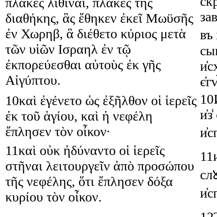
ск
πλάκες
λίθιναι
,
πλάκες
τῆς
зав
διαθήκης
,
ἃς
ἔθηκεν
ἐκεῖ
Μωϋσῆς
ἐν
Χωρηβ
,
ἃ
διέθετο
κύριος
μετὰ
въ
τῶν
υἱῶν
Ισραηλ
ἐν
τῷ
сы
ἐκπορεύεσθαι
αὐτοὺς
ἐκ
γῆς
и҆с
Αἰγύπτου
.
є҆г
10
10
καὶ
ἐγένετο
ὡς
ἐξῆλθον
οἱ
ἱερεῖς
и҆з̾
ἐκ
τοῦ
ἁγίου
,
καὶ
ἡ
νεφέλη
ἔπλησεν
τὸν
οἶκον
·
и҆с
11
καὶ
οὐκ
ἠδύναντο
οἱ
ἱερεῖς
11
и
στῆναι
λειτουργεῖν
ἀπὸ
προσώπου
сл
τῆς
νεφέλης
,
ὅτι
ἔπλησεν
δόξα
и҆с
κυρίου
τὸν
οἶκον
.
12