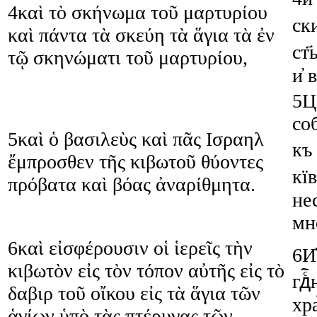
4
καὶ
τὸ
σκήνωμα
τοῦ
μαρτυρίου
ск
καὶ
πάντα
τὰ
σκεύη
τὰ
ἅγια
τὰ
ἐν
ст҃
τῷ
σκηνώματι
τοῦ
μαρτυρίου
,
и҆
в
5
Ц
со
5
καὶ
ὁ
βασιλεὺς
καὶ
πᾶς
Ισραηλ
къ
ἔμπροσθεν
τῆς
κιβωτοῦ
θύοντες
кї
πρόβατα
καὶ
βόας
ἀναρίθμητα
.
не
мн
6
καὶ
εἰσφέρουσιν
οἱ
ἱερεῖς
τὴν
6
И҆
κιβωτὸν
εἰς
τὸν
τόπον
αὐτῆς
εἰς
τὸ
гдⷭ
δαβιρ
τοῦ
οἴκου
εἰς
τὰ
ἅγια
τῶν
хра
ἁγίων
ὑπὸ
τὰς
πτέρυγας
τῶν