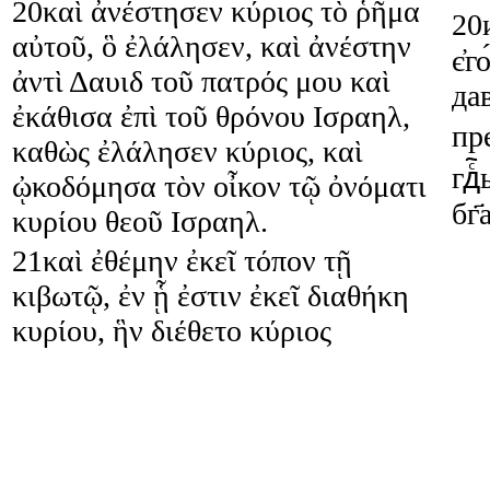
20
καὶ
ἀνέστησεν
κύριος
τὸ
ῥῆμα
20
αὐτοῦ
,
ὃ
ἐλάλησεν
,
καὶ
ἀνέστην
є҆г
ἀντὶ
Δαυιδ
τοῦ
πατρός
μου
καὶ
дав
ἐκάθισα
ἐπὶ
τοῦ
θρόνου
Ισραηλ
,
пр
καθὼς
ἐλάλησεν
κύριος
,
καὶ
гдⷭ҇
ᾠκοδόμησα
τὸν
οἶκον
τῷ
ὀνόματι
бг҃
κυρίου
θεοῦ
Ισραηλ
.
21
καὶ
ἐθέμην
ἐκεῖ
τόπον
τῇ
κιβωτῷ
,
ἐν
ᾗ
ἐστιν
ἐκεῖ
διαθήκη
κυρίου
,
ἣν
διέθετο
κύριος