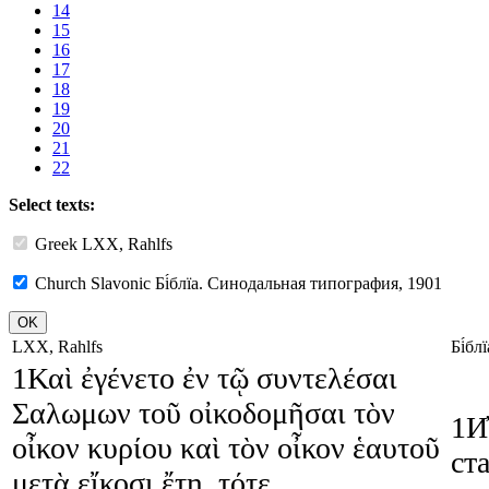
14
15
16
17
18
19
20
21
22
Select texts:
Greek
LXX, Rahlfs
Church Slavonic
Бі́блїа. Синодальная типография, 1901
LXX, Rahlfs
Бі́б
1
Καὶ
ἐγένετο
ἐν
τῷ
συντελέσαι
Σαλωμων
τοῦ
οἰκοδομῆσαι
τὸν
1
И҆
οἶκον
κυρίου
καὶ
τὸν
οἶκον
ἑαυτοῦ
ст
μετὰ
εἴκοσι
ἔτη
,
τότε