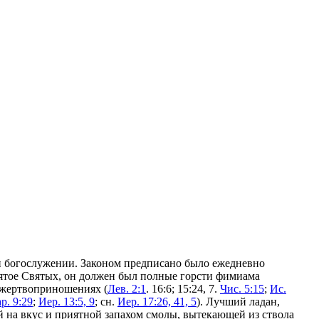
и богослужении. Законом предписано было ежедневно
вятое Святых, он должен был полные горсти фимиама
 жертвоприношениях (
Лев. 2:1
. 16:6; 15:24, 7.
Чис. 5:15
;
Ис.
р. 9:29
;
Иер. 13:5, 9
; сн.
Иер. 17:26, 41, 5
). Лучший ладан,
й на вкус и приятной запахом смолы, вытекающей из ствола