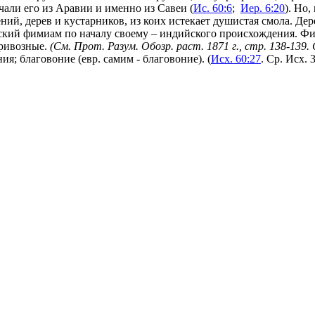
чали его из Аравии и именно из Савеи (
Ис. 60:6
;
Иер. 6:20
). Но
ний, дерев и кустарников, из коих истекает душистая смола. Де
ский фимиам по началу своему – индийского происхождения. Фи
привозные.
(
См.
Прот. Разум. Обозр. раст. 1871
г.
,
стр.
138-139. 
ия; благовоние (евр. самим - благовоние). (
Исх. 60:27
. Ср. Исх. 3