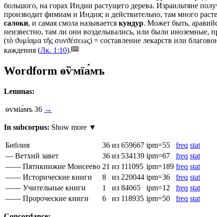
большого, на горах Индии растущего дерева. Израильтяне полу
производит фимиам и Индия; и действительно, там много расте
салоки
, и самая смола называется
кундур
. Может быть, аравий
неизвестно, там ли они возделывались, или были иноземные, 
(
τὸ ϑυμίαμα τῆς συνϑέσεως
) = составление лекарств или благовон
каждения (
Лк. 1:10
).
Wordform
ѳѷмїа́мъ
Lemmas:
ѳѵміа́мъ
36
→
In subcorpus:
Show more ▼
Библия
36
из 659667
ipm=55
freq
stat
— Ветхий завет
36
из 534139
ipm=67
freq
stat
—— Пятикнижие Моисеево
21
из 111095
ipm=189
freq
stat
—— Исторические книги
8
из 220044
ipm=36
freq
stat
—— Учительные книги
1
из 84065
ipm=12
freq
stat
—— Пророческие книги
6
из 118935
ipm=50
freq
stat
Concordance: