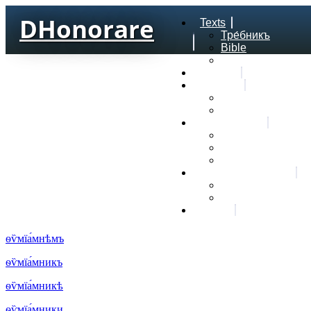
DHonorare
Texts
Тре́бникъ
Bible
Letter of Aristeas
Search
Lexicon
Greek Lexicon
Church Slavonic l
Frequencies
Frequencies word
Frequencies lexe
Statistic wordform
Slavic dictionaries
Dyachenko G. Slav
Sedakova O. Slavi
About
ѳѷмїа́мнѣмъ
ѳѷмїа́мникъ
ѳѷмїа́мникѣ
ѳѷмїа́мники