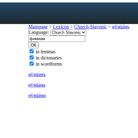
Mainpage
>
Lexicon
>
Church Slavonic
>
ѳѷмїа́мъ
Language:
exicon
in lemmas
in dictonaries
forms
in wordforms
mes
s
ѳѷмїа́мъ
ic dictionary
ѳѷмїа́ма
c dictionary
ѳѷмїа́ми