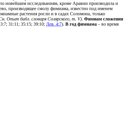
, по новейшим исследованиям, кроме Аравии производила и
рево, производящее смолу фимиама, известно под именем
миамные растения росли и в садах Соломона, только
Сн. Опыт библ. словаря Солярского, т. V)
.
Фимиам сложения
3:7; 31:11; 35:15; 39:10;
Лев. 4:7
).
В год фимиама
– во время