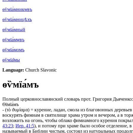
ѳѷмїа́мникѡвъ
ѳѷмїа́мницѣхъ
ѳѷмїа́мный
ѳѷмїа́мѡвъ
ѳѷмїа́момъ
ѳѷмїа̑мы
Language:
Church Slavonic
ѳѷмїа́мъ
Полный церковнославянский словарь прот. Григория Дьяченко:
Ѳїмїа́мъ
- (
τὸ
ϑυμίαμα
) =
курение
,
ладан
,
смола из благовонных деревьев
воскурять фимиам в святилище храма утром и вечером, а в то
возложить на огонь, чтобы облако фимиамного курения покры
43:23
;
Иер. 41:5
), и потому при храме было особое отделение, 
называемый в Библии чистым, состоял из натуральных продолг