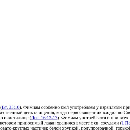
(
Вт. 33:10
). Фимиам особенно был употребляем у израильтян пр
ржественный день очищения, когда первосвященник входил во С
ло очистилище (
Лев. 16:12-13
). Фимиам употреблялся и при всех
в котором приносимый ладан хранился вместе с
св.
сосудами (
1 Па
овато-круглых частичек белой хрупкой, полупрозрачной, горько