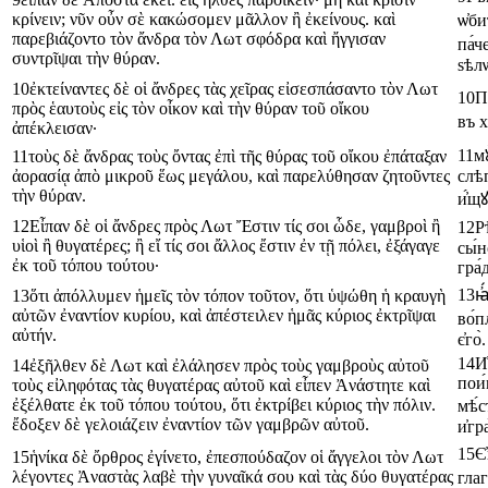
κρίνειν
;
νῦν
οὖν
σὲ
κακώσομεν
μᾶλλον
ἢ
ἐκείνους
.
καὶ
ѡ҆би
παρεβιάζοντο
τὸν
ἄνδρα
τὸν
Λωτ
σφόδρα
καὶ
ἤγγισαν
па́ч
συντρῖψαι
τὴν
θύραν
.
ѕѣлѡ
10
ἐκτείναντες
δὲ
οἱ
ἄνδρες
τὰς
χεῖρας
εἰσεσπάσαντο
τὸν
Λωτ
10
П
πρὸς
ἑαυτοὺς
εἰς
τὸν
οἶκον
καὶ
τὴν
θύραν
τοῦ
οἴκου
въ
х
ἀπέκλεισαν
·
11
м
11
τοὺς
δὲ
ἄνδρας
τοὺς
ὄντας
ἐπὶ
τῆς
θύρας
τοῦ
οἴκου
ἐπάταξαν
ἀορασίᾳ
ἀπὸ
μικροῦ
ἕως
μεγάλου
,
καὶ
παρελύθησαν
ζητοῦντες
слѣ
τὴν
θύραν
.
и҆́щ
12
Εἶπαν
δὲ
οἱ
ἄνδρες
πρὸς
Λωτ
Ἔστιν
τίς
σοι
ὧδε
,
γαμβροὶ
ἢ
12
Р
υἱοὶ
ἢ
θυγατέρες
;
ἢ
εἴ
τίς
σοι
ἄλλος
ἔστιν
ἐν
τῇ
πόλει
,
ἐξάγαγε
сы́
ἐκ
τοῦ
τόπου
τούτου
·
гра́
13
ꙗ
13
ὅτι
ἀπόλλυμεν
ἡμεῖς
τὸν
τόπον
τοῦτον
,
ὅτι
ὑψώθη
ἡ
κραυγὴ
αὐτῶν
ἐναντίον
κυρίου
,
καὶ
ἀπέστειλεν
ἡμᾶς
κύριος
ἐκτρῖψαι
во́п
αὐτήν
.
є҆го̀
.
14
И
14
ἐξῆλθεν
δὲ
Λωτ
καὶ
ἐλάλησεν
πρὸς
τοὺς
γαμβροὺς
αὐτοῦ
пои
τοὺς
εἰληφότας
τὰς
θυγατέρας
αὐτοῦ
καὶ
εἶπεν
Ἀνάστητε
καὶ
ἐξέλθατε
ἐκ
τοῦ
τόπου
τούτου
,
ὅτι
ἐκτρίβει
κύριος
τὴν
πόλιν
.
мѣ́с
ἔδοξεν
δὲ
γελοιάζειν
ἐναντίον
τῶν
γαμβρῶν
αὐτοῦ
.
и҆гр
15
Є҆
15
ἡνίκα
δὲ
ὄρθρος
ἐγίνετο
,
ἐπεσπούδαζον
οἱ
ἄγγελοι
τὸν
Λωτ
λέγοντες
Ἀναστὰς
λαβὲ
τὴν
γυναῖκά
σου
καὶ
τὰς
δύο
θυγατέρας
гла