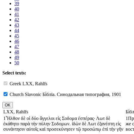
39
40
41
42
43
44
45
46
47
48
49
50
Select texts:
Greek
LXX, Rahlfs
Church Slavonic
Бі́блїа. Синодальная типография, 1901
LXX, Rahlfs
Бі́
1
Ἦλθον
δὲ
οἱ
δύο
ἄγγελοι
εἰς
Σοδομα
ἑσπέρας
·
Λωτ
δὲ
1
Пр
ἐκάθητο
παρὰ
τὴν
πύλην
Σοδομων
.
ἰδὼν
δὲ
Λωτ
ἐξανέστη
εἰς
же
συνάντησιν
αὐτοῖς
καὶ
προσεκύνησεν
τῷ
προσώπῳ
ἐπὶ
τὴν
γῆν
вост