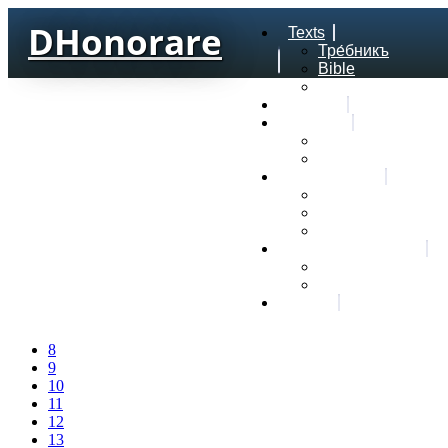
DHonorare
Texts
Тре́бникъ
Bible
Letter of Aristeas
Search
Lexicon
Greek Lexicon
Church Slavonic l
Frequencies
Frequencies word
Frequencies lexe
Statistic wordform
Slavic dictionaries
Dyachenko G. Slav
Sedakova O. Slavi
About
8
9
10
11
12
13