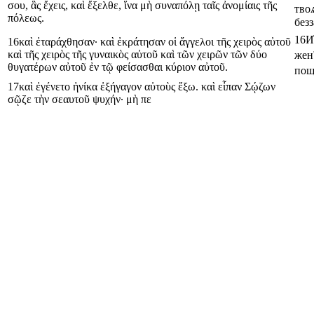
σου
,
ἃς
ἔχεις
,
καὶ
ἔξελθε
,
ἵνα
μὴ
συναπόλῃ
ταῖς
ἀνομίαις
τῆς
твоѧ
πόλεως
.
безз
16
И҆
16
καὶ
ἐταράχθησαν
·
καὶ
ἐκράτησαν
οἱ
ἄγγελοι
τῆς
χειρὸς
αὐτοῦ
καὶ
τῆς
χειρὸς
τῆς
γυναικὸς
αὐτοῦ
καὶ
τῶν
χειρῶν
τῶν
δύο
женꙋ
θυγατέρων
αὐτοῦ
ἐν
τῷ
φείσασθαι
κύριον
αὐτοῦ
.
пощ
17
καὶ
ἐγένετο
ἡνίκα
ἐξήγαγον
αὐτοὺς
ἔξω
.
καὶ
εἶπαν
Σῴζων
σῷζε
τὴν
σεαυτοῦ
ψυχήν
·
μὴ
πε