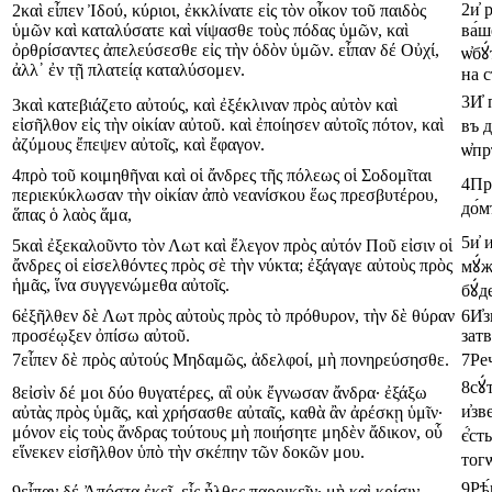
2
и҆
р
2
καὶ
εἶπεν
Ἰδού
,
κύριοι
,
ἐκκλίνατε
εἰς
τὸν
οἶκον
τοῦ
παιδὸς
ὑμῶν
καὶ
καταλύσατε
καὶ
νίψασθε
τοὺς
πόδας
ὑμῶν
,
καὶ
ва́
ὀρθρίσαντες
ἀπελεύσεσθε
εἰς
τὴν
ὁδὸν
ὑμῶν
.
εἶπαν
δέ
Οὐχί
,
ѡ҆б
ἀλλ᾿
ἐν
τῇ
πλατείᾳ
καταλύσομεν
.
на
с
3
И҆
3
καὶ
κατεβιάζετο
αὐτούς
,
καὶ
ἐξέκλιναν
πρὸς
αὐτὸν
καὶ
εἰσῆλθον
εἰς
τὴν
οἰκίαν
αὐτοῦ
.
καὶ
ἐποίησεν
αὐτοῖς
πότον
,
καὶ
въ
д
ἀζύμους
ἔπεψεν
αὐτοῖς
,
καὶ
ἔφαγον
.
ѡ҆пр
4
πρὸ
τοῦ
κοιμηθῆναι
καὶ
οἱ
ἄνδρες
τῆς
πόλεως
οἱ
Σοδομῖται
4
Пр
περιεκύκλωσαν
τὴν
οἰκίαν
ἀπὸ
νεανίσκου
ἕως
πρεσβυτέρου
,
до́м
ἅπας
ὁ
λαὸς
ἅμα
,
5
и҆
и
5
καὶ
ἐξεκαλοῦντο
τὸν
Λωτ
καὶ
ἔλεγον
πρὸς
αὐτόν
Ποῦ
εἰσιν
οἱ
ἄνδρες
οἱ
εἰσελθόντες
πρὸς
σὲ
τὴν
νύκτα
;
ἐξάγαγε
αὐτοὺς
πρὸς
мꙋ́ж
ἡμᾶς
,
ἵνα
συγγενώμεθα
αὐτοῖς
.
бꙋ́д
6
ἐξῆλθεν
δὲ
Λωτ
πρὸς
αὐτοὺς
πρὸς
τὸ
πρόθυρον
,
τὴν
δὲ
θύραν
6
И҆з
προσέῳξεν
ὀπίσω
αὐτοῦ
.
затв
7
εἶπεν
δὲ
πρὸς
αὐτούς
Μηδαμῶς
,
ἀδελφοί
,
μὴ
πονηρεύσησθε
.
7
Реч
8
сꙋ́
8
εἰσὶν
δέ
μοι
δύο
θυγατέρες
,
αἳ
οὐκ
ἔγνωσαν
ἄνδρα
·
ἐξάξω
и҆зв
αὐτὰς
πρὸς
ὑμᾶς
,
καὶ
χρήσασθε
αὐταῖς
,
καθὰ
ἂν
ἀρέσκῃ
ὑμῖν
·
μόνον
εἰς
τοὺς
ἄνδρας
τούτους
μὴ
ποιήσητε
μηδὲν
ἄδικον
,
οὗ
є҆́сть
εἵνεκεν
εἰσῆλθον
ὑπὸ
τὴν
σκέπην
τῶν
δοκῶν
μου
.
тогѡ
9
Рѣ
9
εἶπαν
δέ
Ἀπόστα
ἐκεῖ
.
εἷς
ἦλθες
παροικεῖν
·
μὴ
καὶ
κρίσιν