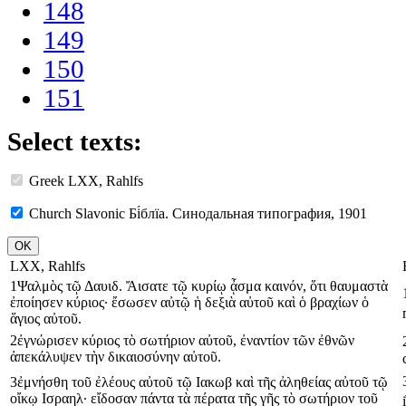
148
149
150
151
Select texts:
Greek
LXX, Rahlfs
Church Slavonic
Бі́блїа. Синодальная типография, 1901
LXX, Rahlfs
1
Ψαλμὸς
τῷ
Δαυιδ
.
Ἄισατε
τῷ
κυρίῳ
ᾆσμα
καινόν
,
ὅτι
θαυμαστὰ
ἐποίησεν
κύριος
·
ἔσωσεν
αὐτῷ
ἡ
δεξιὰ
αὐτοῦ
καὶ
ὁ
βραχίων
ὁ
ἅγιος
αὐτοῦ
.
2
ἐγνώρισεν
κύριος
τὸ
σωτήριον
αὐτοῦ
,
ἐναντίον
τῶν
ἐθνῶν
ἀπεκάλυψεν
τὴν
δικαιοσύνην
αὐτοῦ
.
3
ἐμνήσθη
τοῦ
ἐλέους
αὐτοῦ
τῷ
Ιακωβ
καὶ
τῆς
ἀληθείας
αὐτοῦ
τῷ
οἴκῳ
Ισραηλ
·
εἴδοσαν
πάντα
τὰ
πέρατα
τῆς
γῆς
τὸ
σωτήριον
τοῦ