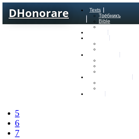
DHonorare
Texts
Тре́бникъ
Bible
Letter of Aristeas
Search
Lexicon
Greek Lexicon
Church Slavonic l
Frequencies
Frequencies word
Frequencies lexe
Statistic wordform
Slavic dictionaries
Dyachenko G. Slav
Sedakova O. Slavi
About
5
6
7