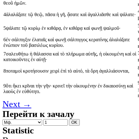
θεοῦ
ἡμῶν
.
4
ἀλαλάξατε
τῷ
θεῷ
,
πᾶσα
ἡ
γῆ
,
ᾄσατε
καὶ
ἀγαλλιᾶσθε
καὶ
ψάλατε
·
5
ψάλατε
τῷ
κυρίῳ
ἐν
κιθάρᾳ
,
ἐν
κιθάρᾳ
καὶ
φωνῇ
ψαλμοῦ
·
6
ἐν
σάλπιγξιν
ἐλαταῖς
καὶ
φωνῇ
σάλπιγγος
κερατίνης
ἀλαλάξατε
ἐνώπιον
τοῦ
βασιλέως
κυρίου
.
7
σαλευθήτω
ἡ
θάλασσα
καὶ
τὸ
πλήρωμα
αὐτῆς
,
ἡ
οἰκουμένη
καὶ
οἱ
κατοικοῦντες
ἐν
αὐτῇ
·
8
ποταμοὶ
κροτήσουσιν
χειρὶ
ἐπὶ
τὸ
αὐτό
,
τὰ
ὄρη
ἀγαλλιάσονται
,
9
ὅτι
ἥκει
κρῖναι
τὴν
γῆν
·
κρινεῖ
τὴν
οἰκουμένην
ἐν
δικαιοσύνῃ
καὶ
λαοὺς
ἐν
εὐθύτητι
.
Next →
Перейти к зачалу
Statistic