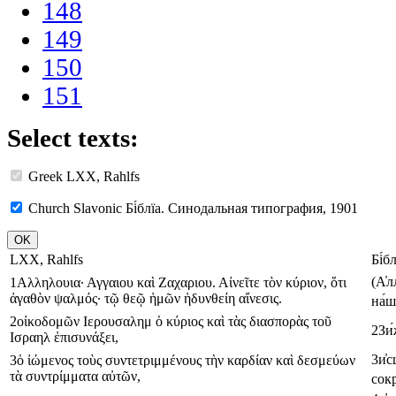
148
149
150
151
Select texts:
Greek
LXX, Rahlfs
Church Slavonic
Бі́блїа. Синодальная типография, 1901
LXX, Rahlfs
Бі́
(
А҆л
1
Αλληλουια
·
Αγγαιου
καὶ
Ζαχαριου
.
Αἰνεῖτε
τὸν
κύριον
,
ὅτι
ἀγαθὸν
ψαλμός
·
τῷ
θεῷ
ἡμῶν
ἡδυνθείη
αἴνεσις
.
на́
2
οἰκοδομῶν
Ιερουσαλημ
ὁ
κύριος
καὶ
τὰς
διασπορὰς
τοῦ
2
Зи
Ισραηλ
ἐπισυνάξει
,
3
и҆
3
ὁ
ἰώμενος
τοὺς
συντετριμμένους
τὴν
καρδίαν
καὶ
δεσμεύων
τὰ
συντρίμματα
αὐτῶν
,
сок