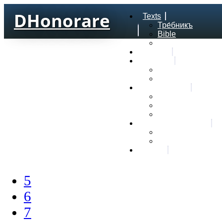
DHonorare
Texts
Тре́бникъ
Bible
Letter of Aristeas
Search
Lexicon
Greek Lexicon
Church Slavonic l
Frequencies
Frequencies word
Frequencies lexe
Statistic wordform
Slavic dictionaries
Dyachenko G. Slav
Sedakova O. Slavi
About
5
6
7