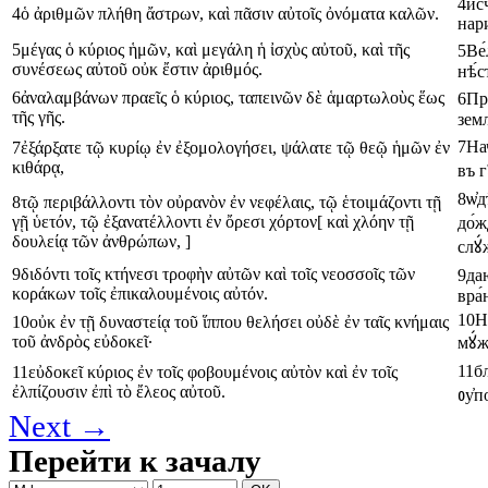
4
и҆с
4
ὁ
ἀριθμῶν
πλήθη
ἄστρων
,
καὶ
πᾶσιν
αὐτοῖς
ὀνόματα
καλῶν
.
нар
5
μέγας
ὁ
κύριος
ἡμῶν
,
καὶ
μεγάλη
ἡ
ἰσχὺς
αὐτοῦ
,
καὶ
τῆς
5
Ве́
συνέσεως
αὐτοῦ
οὐκ
ἔστιν
ἀριθμός
.
нѣ́с
6
ἀναλαμβάνων
πραεῖς
ὁ
κύριος
,
ταπεινῶν
δὲ
ἁμαρτωλοὺς
ἕως
6
Пр
τῆς
γῆς
.
земл
7
На
7
ἐξάρξατε
τῷ
κυρίῳ
ἐν
ἐξομολογήσει
,
ψάλατε
τῷ
θεῷ
ἡμῶν
ἐν
κιθάρᾳ
,
въ
г
8
ѡ҆
8
τῷ
περιβάλλοντι
τὸν
οὐρανὸν
ἐν
νεφέλαις
,
τῷ
ἑτοιμάζοντι
τῇ
γῇ
ὑετόν
,
τῷ
ἐξανατέλλοντι
ἐν
ὄρεσι
χόρτον
[
καὶ
χλόην
τῇ
до́ж
δουλείᾳ
τῶν
ἀνθρώπων
, ]
слꙋ
9
διδόντι
τοῖς
κτήνεσι
τροφὴν
αὐτῶν
καὶ
τοῖς
νεοσσοῖς
τῶν
9
да
κοράκων
τοῖς
ἐπικαλουμένοις
αὐτόν
.
вра
10
Н
10
οὐκ
ἐν
τῇ
δυναστείᾳ
τοῦ
ἵππου
θελήσει
οὐδὲ
ἐν
ταῖς
κνήμαις
τοῦ
ἀνδρὸς
εὐδοκεῖ
·
мꙋ́
11
б
11
εὐδοκεῖ
κύριος
ἐν
τοῖς
φοβουμένοις
αὐτὸν
καὶ
ἐν
τοῖς
ἐλπίζουσιν
ἐπὶ
τὸ
ἔλεος
αὐτοῦ
.
ᲂу҆
Next →
Перейти к зачалу