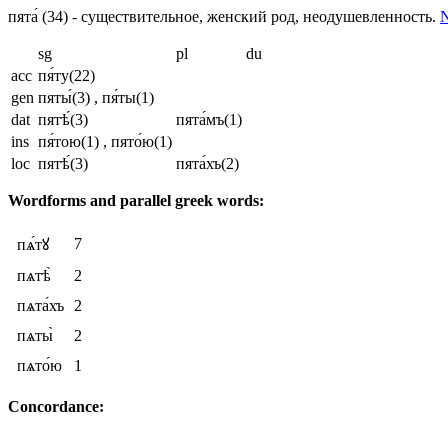
пята́
(34)
- существительное, женский род, неодушевленность.
N
sg
pl
du
acc
пя́ту
(22)
gen
пяты́
(3)
, пя́ты
(1)
dat
пятѣ́
(3)
пята́мъ
(1)
ins
пя́тою
(1)
, пято́ю
(1)
loc
пятѣ́
(3)
пята́хъ
(2)
Wordforms and parallel greek words:
7
пѧ́тꙋ
пѧтѣ̀
2
пѧта́хъ
2
пѧты̀
2
пѧто́ю
1
Concordance: