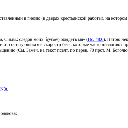
вставленный в гнездо (в дверях крестьянской работы), на котором х
ου, Симм.: следов моих, ἰχνέων) обыдетъ мя» (
Пс. 48:6
). Пятою не
и от состязующихся в скорости бега, которые часто низлагают п
льщению (
См.
Замеч. на текст псалт. по
перев.
70 прот. М.
Боголю
:
ь
N3t
.
олякова: