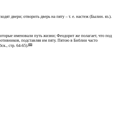
одят двери; отворить дверь на пяту – т. е. настеж (Былин. яз.).
которые именовали путь жизни; Феодорит же полагает, что под
ротивников, подставляя им пяту. Пятою в Библии часто
бск.
,
стр.
64-65).