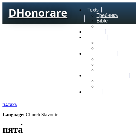
DHonorare
Texts
Тре́бникъ
Bible
Letter of Aristeas
Search
Lexicon
Greek Lexicon
Church Slavonic l
Frequencies
Frequencies word
Frequencies lexe
Statistic wordform
Slavic dictionaries
Dyachenko G. Slav
Sedakova O. Slavi
About
пѧта́хъ
Language:
Church Slavonic
пята́