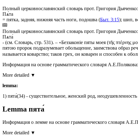
Полный церковнославянский словарь прот. Григория Дьяченко:
Пѧ́та
= пятка, задняя, нижняя часть ноги, подошва (
Быт. 3:15
); шип, 
Полный церковнославянский словарь прот. Григория Дьяченко:
Пѧта́
- (
см.
Словарь,
стр.
531). – «Беззаконiе пяты моея (τῆς πτέρνης μ
пятою пророк подразумевает обольщение, заимствова образ реч
называется коварство; таков грех, он коварен и способен к обо
Информация на основе грамматического словаря А.Е.Полякова
More detailed ▼
lemma:
1)
пята́
(34)
- существительное, женский род, неодушевленност
Lemma
пята́
Информация о лемме на основе грамматического словаря А.Е.П
More detailed ▼