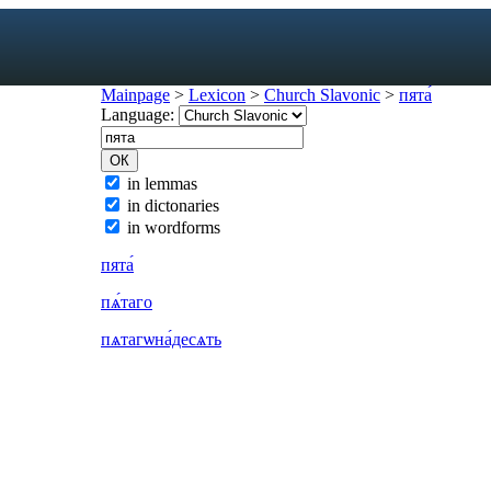
Mainpage
>
Lexicon
>
Church Slavonic
>
пята́
Language:
exicon
in lemmas
in dictonaries
forms
in wordforms
mes
s
пята́
ic dictionary
пѧ́таго
c dictionary
пѧтагѡна́десѧть