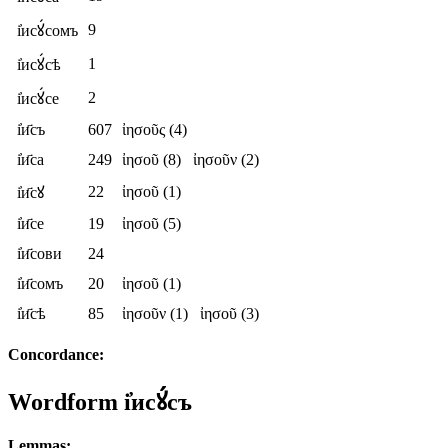
9
і҆исꙋ́сомъ
1
і҆исꙋ́сѣ
2
і҆исꙋ́се
і҆и҃съ
607
ἰησοῦς
(4)
і҆и҃са
249
ἰησοῦ
(8)
ἰησοῦν
(2)
22
ἰησοῦ
(1)
і҆и҃сꙋ
і҆и҃се
19
ἰησοῦ
(5)
і҆и҃сови
24
і҆и҃сомъ
20
ἰησοῦ
(1)
і҆и҃сѣ
85
ἰησοῦν
(1)
ἰησοῦ
(3)
Concordance:
Wordform
і҆исꙋ́съ
Lemmas: