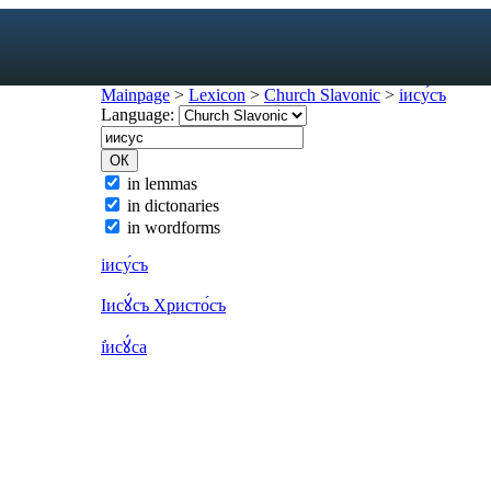
Mainpage
>
Lexicon
>
Church Slavonic
>
іису́съ
Language:
exicon
in lemmas
in dictonaries
forms
in wordforms
mes
s
іису́съ
ic dictionary
Іисꙋ́съ Христо́съ
c dictionary
і҆исꙋ́са