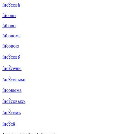
і҆исꙋ́совѣ
і҆и҃сови
і҆и҃сово
і҆и҃совома
і҆и҃совою
і҆исꙋ́совꙋ
і҆исꙋ́сѡвы
і҆исꙋ́совымъ
і҆и҃совыма
і҆исꙋ́совыхъ
і҆исꙋ́сомъ
і҆исꙋ́сꙋ