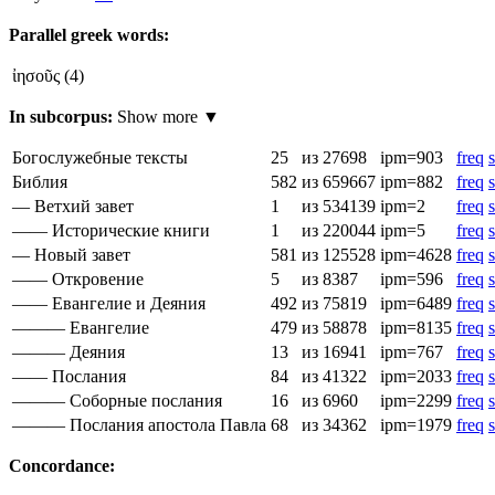
Parallel greek words:
ἰησοῦς
(4)
In subcorpus:
Show more ▼
Богослужебные тексты
25
из 27698
ipm=903
freq
s
Библия
582
из 659667
ipm=882
freq
s
— Ветхий завет
1
из 534139
ipm=2
freq
s
—— Исторические книги
1
из 220044
ipm=5
freq
s
— Новый завет
581
из 125528
ipm=4628
freq
s
—— Откровение
5
из 8387
ipm=596
freq
s
—— Евангелие и Деяния
492
из 75819
ipm=6489
freq
s
——— Евангелие
479
из 58878
ipm=8135
freq
s
——— Деяния
13
из 16941
ipm=767
freq
s
—— Послания
84
из 41322
ipm=2033
freq
s
——— Соборные послания
16
из 6960
ipm=2299
freq
s
——— Послания апостола Павла
68
из 34362
ipm=1979
freq
s
Concordance: