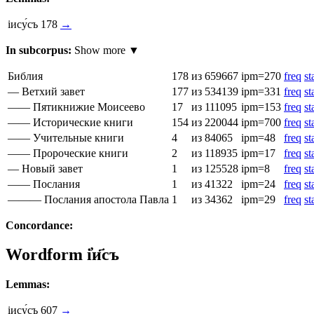
іису́съ
178
→
In subcorpus:
Show more ▼
Библия
178
из 659667
ipm=270
freq
st
— Ветхий завет
177
из 534139
ipm=331
freq
st
—— Пятикнижие Моисеево
17
из 111095
ipm=153
freq
st
—— Исторические книги
154
из 220044
ipm=700
freq
st
—— Учительные книги
4
из 84065
ipm=48
freq
st
—— Пророческие книги
2
из 118935
ipm=17
freq
st
— Новый завет
1
из 125528
ipm=8
freq
st
—— Послания
1
из 41322
ipm=24
freq
st
——— Послания апостола Павла
1
из 34362
ipm=29
freq
st
Concordance:
Wordform
і҆и҃съ
Lemmas:
іису́съ
607
→