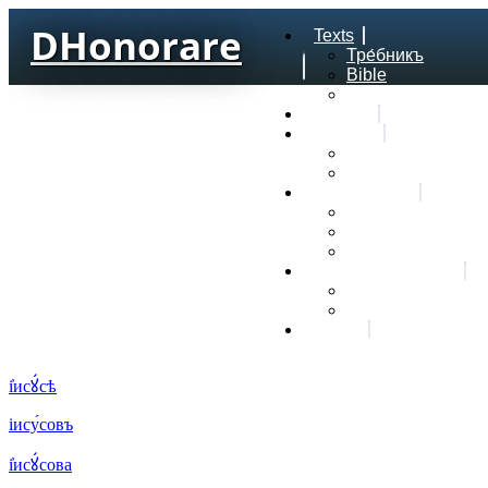
DHonorare
Texts
Тре́бникъ
Bible
Letter of Aristeas
Search
Lexicon
Greek Lexicon
Church Slavonic l
Frequencies
Frequencies word
Frequencies lexe
Statistic wordform
Slavic dictionaries
Dyachenko G. Slav
Sedakova O. Slavi
About
і҆исꙋ́сѣ
іису́совъ
і҆исꙋ́сова