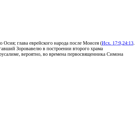
о Осия; глава еврейского народа после Моисея (
Исх. 17:9,24:13
.
огавший Зоровавелю в построении второго храма
ерусалиме, вероятно, во времена первосвященника Симона