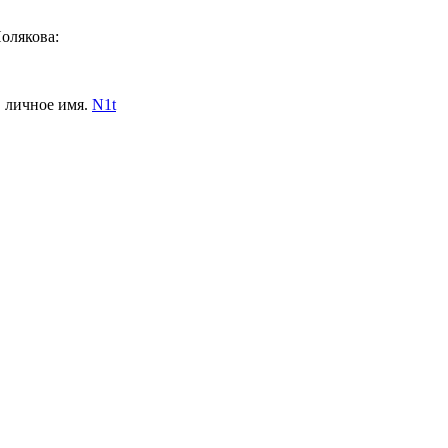
олякова:
, личное имя.
N1t