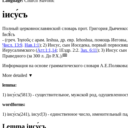
Language:
Church Slavonic
іису́съ
Полный церковнославянский словарь прот. Григория Дьяченко:
І҆исꙋ́съ
- (
греч.
Ἰησοῦς с
арам.
Ieshua, др. евр. Iehoshua, помощь Иеговы
Числ. 13:9
.
Нав.1:1
); 2) Иисус, сын Иоседека, первый первосв
Иерусалимского (
Агг.1:1,14
; 1Ездр. 2:2.
Зах. 6:11
); 3) Иисус сы
Праведного (за 300
л.
До Р.Х.).
Информация на основе грамматического словаря А.Е.Полякова
More detailed ▼
lemma:
1)
іису́съ
(5813)
- существительное, мужской род, одушевленнос
wordforms:
1)
іису́съ
(241)
,
іисус̑
(3)
- единственное число, именительный па
Lemma
іису́съ