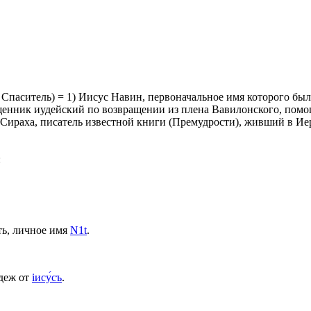
, Спаситель) = 1) Иисус Навин, первоначальное имя которого был
ященник иудейский по возвращении из плена Вавилонского, пом
н Сираха, писатель известной книги (Премудрости), живший в И
:
ть, личное имя
N1t
.
деж от
іису́съ
.