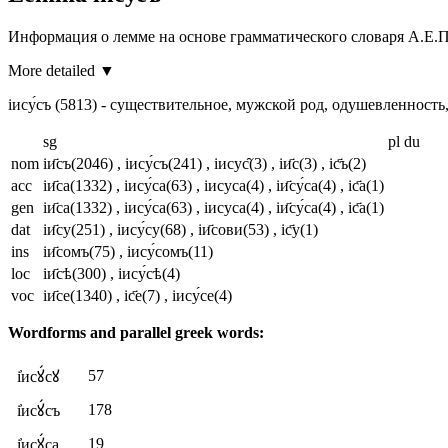
Информация о лемме на основе грамматического словаря А.Е.П
More detailed ▼
іису́съ
(5813)
- существительное, мужской род, одушевленность
sg
pl
du
nom
іи҃съ
(2046)
, іису́съ
(241)
, іисус̑
(3)
, іи҃с
(3)
, іс҃ъ
(2)
acc
іи҃са
(1332)
, іису́са
(63)
, іисуса
(4)
, іи҃су́са
(4)
, іс҃а
(1)
gen
іи҃са
(1332)
, іису́са
(63)
, іисуса
(4)
, іи҃су́са
(4)
, іс҃а
(1)
dat
іи҃су
(251)
, іису́су
(68)
, іи҃сови
(53)
, іс҃у
(1)
ins
іи҃сомъ
(75)
, іису́сомъ
(11)
loc
іи҃сѣ
(300)
, іису́сѣ
(4)
voc
іи҃се
(1340)
, іс҃е
(7)
, іису́се
(4)
Wordforms and parallel greek words:
57
і҆исꙋ́сꙋ
178
і҆исꙋ́съ
19
і҆исꙋ́са