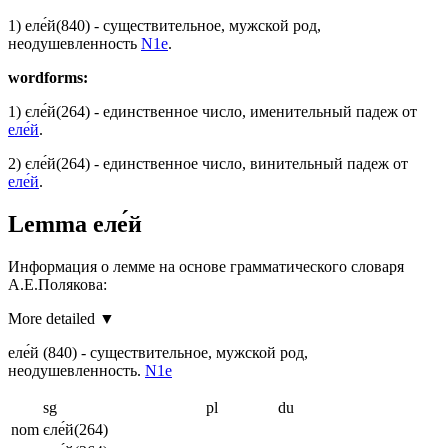
1)
еле́й
(840)
- существительное, мужской род,
неодушевленность
N1e
.
wordforms:
1)
єле́й
(264)
- единственное число, именительный падеж от
еле́й
.
2)
єле́й
(264)
- единственное число, винительный падеж от
еле́й
.
Lemma
еле́й
Информация о лемме на основе грамматического словаря
А.Е.Полякова:
More detailed ▼
еле́й
(840)
- существительное, мужской род,
неодушевленность.
N1e
sg
pl
du
nom
єле́й
(264)