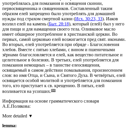
употреблялась для помазания и освящения скинии,
первосвященника и священников. Составленный таким
образом елей запрещено было употреблять для домашней
нужды под страхом смертной казни (
Исх. 30:23, 33
). Иаков
возлил елей на камень (
Быт. 28:18
), который (елей) был у него
для пищи и для намащения своего тела. Оливковое масло
имеет обширное употребление в христианской церкви. Во
первых, самой церковью елей возжигается пред свят. иконами.
Во вторых, елей употребляется при обряде - Благословения
хлебов. Вместе с пятью хлебами, с вином и пшеничными
зёрнами благословляется и елей, как вещество питательное и
целительное в болезнях. В третьих, елей употребляется для
помазания немощных – в таинстве елеосвящения,
освящаемый в самом действии помазывания, произнесением
слов: во имя Отца, и Сына, и Святого Духа. В четвёртых, елей
освящается особой молитвой и употребляется для помазания
того, кто приступает к
св.
крещению. В пятых, елей
возливается на усопших.
Информация на основе грамматического словаря
А.Е.Полякова:
More detailed ▼
lemma: