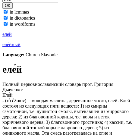
in lemmas
in dictonaries
in wordforms
еле́й
еле́йный
Language:
Church Slavonic
еле́й
Полный церковнославянский словарь прот. Григория
Дьяченко:
Е҆ле́й
- (τὸ ἔλαιον) = молодая маслина, деревянное масло; елей. Елей
состоял из следующих пяти веществ: 1) из смирны
самоточной, т.е. душистой смолы, вытекавшей из миррового
дерева; 2) из благовонной корицы, т.е. коры и веток
коричневого дерева; 3) благовонного тростника; 4) кассии, т.е.
благовонной тонкой коры с лаврового дерева; 5) из
оливкового масла. Эта смесь разогревалась на огне и