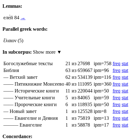
Lemmas:
еле́й
84
→
Parallel greek words:
ἔλαιον
(5)
In subcorpus:
Show more ▼
Богослужебные тексты
21
из 27698
ipm=758
freq
stat
Библия
63
из 659667
ipm=96
freq
stat
— Ветхий завет
62
из 534139
ipm=116
freq
stat
—— Пятикнижие Моисеево
40
из 111095
ipm=360
freq
stat
—— Исторические книги
11
из 220044
ipm=50
freq
stat
—— Учительные книги
5
из 84065
ipm=59
freq
stat
—— Пророческие книги
6
из 118935
ipm=50
freq
stat
— Новый завет
1
из 125528
ipm=8
freq
stat
—— Евангелие и Деяния
1
из 75819
ipm=13
freq
stat
——— Евангелие
1
из 58878
ipm=17
freq
stat
Concordance: