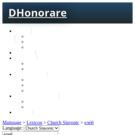
DHonorare
Texts
Тре́бникъ
Bible
Letter of Aristeas
Search
Lexicon
Greek Lexicon
Church Slavonic lexicon
Frequencies
Frequencies wordforms
Frequencies lexemes
Statistic wordforms
Slavic dictionaries
Dyachenko G. Slavic dictionary
Sedakova O. Slavic dictionary
About
Mainpage
>
Lexicon
>
Church Slavonic
>
еле́й
Language: