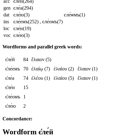
acc
єле́й
(264)
gen
єле́а
(294)
dat
єле́ю
(3)
єле́ѡмъ
(1)
ins
єле́емъ
(252)
, єле́омъ
(7)
loc
єле́и
(19)
voc
єле́ю
(3)
Wordforms and parallel greek words:
є҆ле́й
84
ἔλαιον
(5)
є҆ле́емъ
70
ἐλαίῳ
(7)
ἐλαίου
(2)
ἔλαιον
(1)
є҆ле́а
74
ἐλέου
(1)
ἐλαίου
(5)
ἔλαιον
(1)
є҆ле́и
15
є҆ле́омъ
1
є҆ле́ю
2
Concordance:
Wordform
є҆ле́й