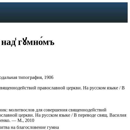
 над̾ гꙋмно́мъ
одальная типография, 1906
священнодействий православной церкви. На русском языке / В
ник: молитвослов для совершения священнодействий
ославной церкви. На русском языке / В переводе свящ. Василия
енко. — М., 2010
итва
на
благословение
гумна