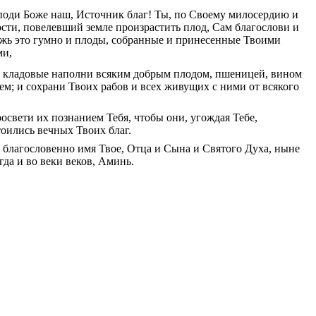
поди
Боже
наш
,
Источник
благ
!
Ты
,
по
Своему
милосердию
и
ости
,
повелевший
земле
произрастить
плод
,
Сам
благослови
и
жь
это
гумно
и
плоды
,
собранные
и
принесенные
Твоими
ми
,
кладовые
наполни
всяким
добрым
плодом
,
пшеницей
,
вином
еем
;
и
сохрани
Твоих
рабов
и
всех
живущих
с
ними
от
всякого
росвети
их
познанием
Тебя
,
чтобы
они
,
угождая
Тебе
,
тоились
вечных
Твоих
благ
.
благословенно
имя
Твое
,
Отца
и
Сына
и
Святого
Духа
,
ныне
гда
и
во
веки
веков
,
Аминь
.