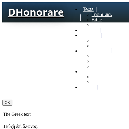
DHonorare
Texts
Тре́бникъ
Bible
Letter of Aristeas
Search
Lexicon
Greek Lexicon
Church Slavonic l
Frequencies
Frequencies word
Frequencies lexe
Statistic wordform
Slavic dictionaries
Dyachenko G. Slav
Sedakova O. Slavi
About
The Greek text
1
Εὐχὴ
ἐπὶ
ἅλωνος
.