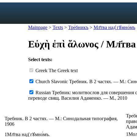
Mainpage
>
Texts
>
Тре́бникъ
>
Мл҃тва над̾ гꙋмно́мъ
Εὐχὴ ἐπὶ ἅλωνος
/
Мл҃тва
exicon
Select texts:
forms
mes
Greek
The Greek text
s
Church Slavonic
Требник. В 2 частях. — М.: Син
ic dictionary
c dictionary
Russian
Требник: молитвослов для совершения 
переводе свящ. Василия Адаменко. — М., 2010
Треб
Требник. В 2 частях. — М.: Синодальная типография,
прав
1906
Адам
1
Мол
1
Мл҃тва
над̾
гꙋмно́мъ
.