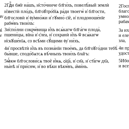
2
Гдⷭ҇и
бж҃е
на́шъ
,
и҆сто́чниче
бл҃ги́хъ
,
повелѣ́вый
землѝ
2
Гос
благ
и҆звестѝ
пло́дъ
,
бл҃гоꙋтро́бїѧ
ра́ди
твоегѡ̀
и҆
бл҃гости
,
αν
умно
бл҃гословѝ
и҆
ᲂу҆мно́жи
и҆
гꙋмно̀
сїѐ
,
и҆
плодоноше́нїе
раба
рабѡ́въ
твои́хъ
:
3
и҆спо́лни
сокрѡ́вища
и҆́хъ
всѧ́кагѡ
бл҃га́гѡ
плода̀
,
αὶ
3
а
их
пшени́цы
,
вїна̀
и҆
є҆ле́а
,
и҆
сохранѝ
и҆̀хъ
ѿ
всѧ́кагѡ
ν
и
ел
зла
,
и҆скꙋше́нїѧ
,
со
всѣ́ми
сꙋ́щими
ᲂу҆
ни́хъ
,
4
и
п
4
и҆
просвѣтѝ
и҆̀хъ
въ
позна́нїи
твое́мъ
,
да
бл҃гоꙋго́дни
тебѣ̀
удос
бы́вше
,
сподо́бѧтсѧ
вѣ́чныхъ
твои́хъ
бла̑гъ
:
5
Ибо
5
ꙗ҆́кѡ
бл҃гослови́сѧ
твоѐ
и҆́мѧ
,
ѻ҆ц҃а̀
,
и҆
сн҃а
,
и҆
ст҃а́гѡ
дх҃а
,
и
все
ны́нѣ
и҆
при́снѡ
,
и҆
во
вѣ́ки
вѣкѡ́въ
,
а҆ми́нь
.