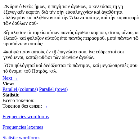
2
Κύριε
ὁ
Θεὸς
ἡμῶν
,
ἡ
πηγὴ
τῶν
ἀγαθῶν
,
ὁ
κελεύσας
τῇ
γῇ
ἐξενεγκεῖν
καρπὸν
διὰ
τὴν
σὴν
εὐσπλαγχνίαν
καὶ
ἀγαθότητα
,
εὐλόγησον
καὶ
πλήθυνον
καὶ
τὴν
Ἅλωνα
ταύτην
,
καὶ
τὴν
καρποφορί
τῶν
δούλων
σοῦ
·
3
ἔμπλησον
τὰ
ταμεία
αὐτῶν
παντὸς
ἀγαθοῦ
καρποῦ
,
σίτου
,
οἴνου
,
κ
ἐλαιοῦ
·
καὶ
φύλαξον
αὐτοὺς
ἀπὸ
παντὸς
πειρασμοῦ
,
μετά
πάντων
τῶ
προσιόντων
αὐτοὺς
·
4
καὶ
φώτισον
αὐτοὺς
ἐν
τῇ
ἐπιγνώσει
σου
,
ἵνα
εὐάρεστοί
σοι
γενόμενοι
,
καταξιωθῶσι
τῶν
αἰωνίων
ἀγαθῶν
.
5
Ὅτι
ηὐλόγηταί
καὶ
δεδόξασται
τὸ
πάντιμον
,
καὶ
μεγαλοπρεπὲς
σου
τὸ
ὄνομα
,
τοῦ
Πατρός
.
κτλ
.
Next →
View:
Parallel (columns)
Parallel (rows)
Statistic
Всего токенов:
Токенов без связи:
→
Frequencies wordforms
Frequencies lexemes
Statistic wordforms