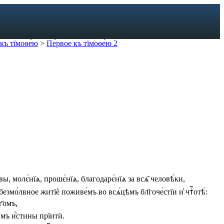
къ тїмоѳе́ю
>
Пе́рвое къ тїмоѳе́ю 2
твы
,
молє́нїѧ
,
прошє́нїѧ
,
благодарє́нїѧ
за
всѧ̑
человѣ́ки
,
безмо́лвное
житїѐ
поживе́мъ
во
всѧ́цѣмъ
бл҃гоче́стїи
и҆
чтⷭ҇отѣ̀
:
г҃омъ
,
ꙋмъ
и҆́стины
прїитѝ
.