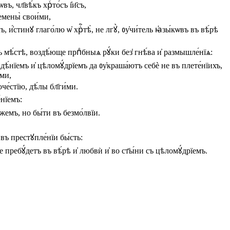
кѡвъ
,
чл҃вѣ́къ
хрⷭ҇то́съ
і҆и҃съ
,
емены̀
свои́ми
,
лъ
,
и҆́стинꙋ
глаго́лю
ѡ҆
хрⷭ҇тѣ̀
,
не
лгꙋ̀
,
ᲂу҆чи́тель
ꙗ҆зы́кѡвъ
въ
вѣ́рѣ
ъ
мѣ́стѣ
,
воздѣ́юще
прпⷣбныѧ
рꙋ́ки
без̾
гнѣ́ва
и҆
размышле́нїѧ
:
дѣ́нїемъ
и҆
цѣломꙋ́дрїемъ
да
ᲂу҆краша́ютъ
себѐ
не
въ
плете́нїихъ
,
ыми
,
оче́стїю
,
дѣ́лы
бл҃ги́ми
.
́нїемъ
:
́жемъ
,
но
бы́ти
въ
безмо́лвїи
.
въ
престꙋпле́нїи
бы́сть
:
ще
пребꙋ́детъ
въ
вѣ́рѣ
и҆
любвѝ
и҆
во
ст҃ы́ни
съ
цѣломꙋ́дрїемъ
.