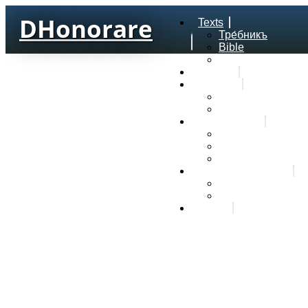
DHonorare
Texts
Тре́бникъ
Bible
Letter of Aristeas
Search
Lexicon
Greek Lexicon
Church Slavonic l
Frequencies
Frequencies word
Frequencies lexe
Statistic wordform
Slavic dictionaries
Dyachenko G. Slav
Sedakova O. Slavi
About