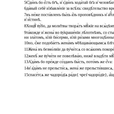
5
Є҆ди́нъ
бо
є҆́сть
бг҃ъ
,
и҆
є҆ди́нъ
хода́тай
бг҃а
и҆
человѣ́
6
да́вый
себѐ
и҆збавле́нїе
за
всѣ́хъ
:
свидѣ́тельство
вр
7
въ
не́же
поста́вленъ
бы́хъ
а҆́зъ
проповѣ́дникъ
и҆
а҆пⷭ҇
и҆
и҆́стинѣ
.
8
Хощꙋ̀
ᲂу҆̀бо
,
да
моли̑твы
творѧ́тъ
мꙋ́жїе
на
всѧ́цѣм
9
та́кожде
и҆
жєны̀
во
ᲂу҆краше́нїи
лѣ́потнѣмъ
,
со
сты
ни
зла́томъ
,
и҆лѝ
би́серми
,
и҆лѝ
ри́зами
многоцѣ́нн
10
но
,
є҆́же
подоба́етъ
жена́мъ
ѡ҆бѣщава́ющымсѧ
бл҃г
11
Жена̀
въ
безмо́лвїи
да
ᲂу҆чи́тсѧ
со
всѧ́кимъ
покоре
12
женѣ́
же
ᲂу҆чи́ти
не
повелѣва́ю
,
нижѐ
владѣ́ти
мꙋ
13
А҆да́мъ
бо
пре́жде
со́зданъ
бы́сть
,
пото́мъ
же
є҆́ѵа
:
14
и҆
а҆да́мъ
не
прельсти́сѧ
,
жена́
же
прельсти́вшисѧ
,
15
спасе́тсѧ
же
чадоро́дїѧ
ра́ди
{
чрез̾
чадоро́дїе
},
а҆́