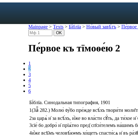
Mainpage
>
Texts
>
Бі́блїа
>
Но́вый завѣ́тъ
>
Пе́рвое 
Пе́рвое къ тїмоѳе́ю 2
exicon
forms
1
mes
2
s
3
4
ic dictionary
5
c dictionary
6
Бі́блїа. Синодальная типография, 1901
1
(Заⷱ҇ 282.)
Молю̀
ᲂу҆̀бо
пре́жде
всѣ́хъ
твори́ти
моли̑
2
за
царѧ̀
и҆
за
всѣ́хъ
,
и҆̀же
во
вла́сти
сꙋ́ть
,
да
ти́хое
и҆
3
сїе́
бо
добро̀
и҆
прїѧ́тно
пред̾
сп҃си́телемъ
на́шимъ
б
4
и҆́же
всѣ̑мъ
человѣ́кѡмъ
хо́щетъ
спасти́сѧ
и҆
въ
ра́з