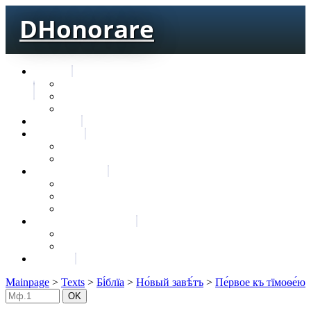
DHonorare
Texts
Тре́бникъ
Bible
Letter of Aristeas
Search
Lexicon
Greek Lexicon
Church Slavonic lexicon
Frequencies
Frequencies wordforms
Frequencies lexemes
Statistic wordforms
Slavic dictionaries
Dyachenko G. Slavic dictionary
Sedakova O. Slavic dictionary
About
Mainpage
>
Texts
>
Бі́блїа
>
Но́вый завѣ́тъ
>
Пе́рвое къ тїмоѳе́ю