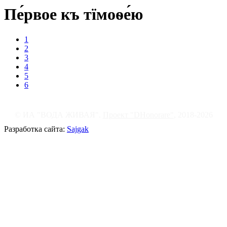
Пе́рвое къ тїмоѳе́ю
1
2
3
4
5
6
© ИА "ВОДА ЖИВАЯ".
Проект "DHonorare"
, 2018-2026
Разработка сайта:
Sajgak