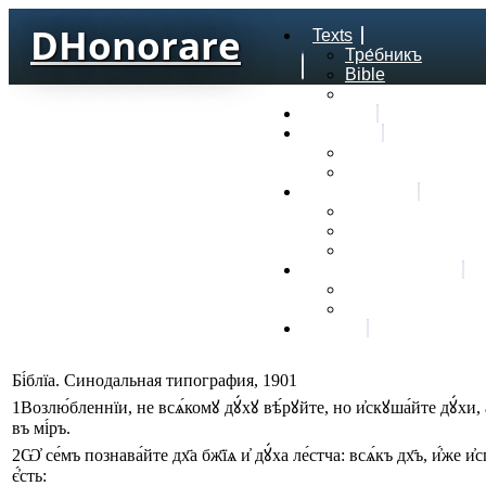
DHonorare
Texts
Тре́бникъ
Bible
Letter of Aristeas
Search
Lexicon
Greek Lexicon
Church Slavonic l
Frequencies
Frequencies word
Frequencies lexe
Statistic wordform
Slavic dictionaries
Dyachenko G. Slav
Sedakova O. Slavi
About
Бі́блїа. Синодальная типография, 1901
1
Возлю́бленнїи
,
не
всѧ́комꙋ
дꙋ́хꙋ
вѣ́рꙋйте
,
но
и҆скꙋша́йте
дꙋ́хи
,
въ
мі́ръ
.
2
Ѡ҆
се́мъ
познава́йте
дх҃а
бж҃їѧ
и҆
дꙋ́ха
ле́стча
:
всѧ́къ
дх҃ъ
,
и҆́же
и҆
є҆́сть
: