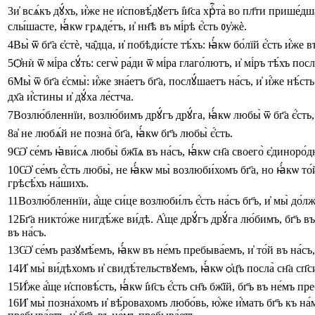
3
и҆
всѧ́къ
дꙋ́хъ
,
и҆́же
не
и҆сповѣ́дꙋетъ
і҆и҃са
хрⷭ҇та̀
во
пл҃ти
прише́дш
слы́шасте
,
ꙗ҆́кѡ
грѧде́тъ
,
и҆
нн҃ѣ
въ
мі́рѣ
є҆́сть
ᲂу҆жѐ
.
4
Вы̀
ѿ
бг҃а
є҆стѐ
,
ча̑дца
,
и҆
побѣди́сте
тѣ́хъ
:
ꙗ҆́кѡ
бо́лїй
є҆́сть
и҆́же
в
5
Ѻ҆нѝ
ѿ
мі́ра
сꙋ́ть
:
сегѡ̀
ра́ди
ѿ
мі́ра
глаго́лютъ
,
и҆
мі́ръ
тѣ́хъ
посл
6
Мы̀
ѿ
бг҃а
є҆смы̀
:
и҆́же
зна́етъ
бг҃а
,
послꙋ́шаетъ
на́съ
,
и҆
и҆́же
нѣ́сть
дх҃а
и҆́стины
и҆
дꙋ́ха
ле́стча
.
7
Возлю́бленнїи
,
возлю́бимъ
дрꙋ́гъ
дрꙋ́га
,
ꙗ҆́кѡ
любы̀
ѿ
бг҃а
є҆́сть
,
8
а҆
не
любѧ́й
не
позна̀
бг҃а
,
ꙗ҆́кѡ
бг҃ъ
любы̀
є҆́сть
.
9
Ѡ҆
се́мъ
ꙗ҆ви́сѧ
любы̀
бж҃їѧ
въ
на́съ
,
ꙗ҆́кѡ
сн҃а
своего̀
є҆диноро́д
10
Ѡ҆
се́мъ
є҆́сть
любы̀
,
не
ꙗ҆́кѡ
мы̀
возлюби́хомъ
бг҃а
,
но
ꙗ҆́кѡ
то́
грѣсѣ́хъ
на́шихъ
.
11
Возлю́бленнїи
,
а҆́ще
си́це
возлюби́лъ
є҆́сть
на́съ
бг҃ъ
,
и҆
мы̀
до́л
12
Бг҃а
никто́же
нигдѣ́же
ви́дѣ
.
А҆́ще
дрꙋ́гъ
дрꙋ́га
лю́бимъ
,
бг҃ъ
въ
въ
на́съ
.
13
Ѡ҆
се́мъ
разꙋмѣ́емъ
,
ꙗ҆́кѡ
въ
не́мъ
пребыва́емъ
,
и҆
то́й
въ
на́съ
,
14
И҆
мы̀
ви́дѣхомъ
и҆
свидѣ́тельствꙋемъ
,
ꙗ҆́кѡ
ѻ҆ц҃ъ
посла̀
сн҃а
сп҃с
15
И҆́же
а҆́ще
и҆сповѣ́сть
,
ꙗ҆́кѡ
і҆и҃съ
є҆́сть
сн҃ъ
бж҃їй
,
бг҃ъ
въ
не́мъ
пре
16
И҆
мы̀
позна́хомъ
и҆
вѣ́ровахомъ
любо́вь
,
ю҆́же
и҆́мать
бг҃ъ
къ
на́