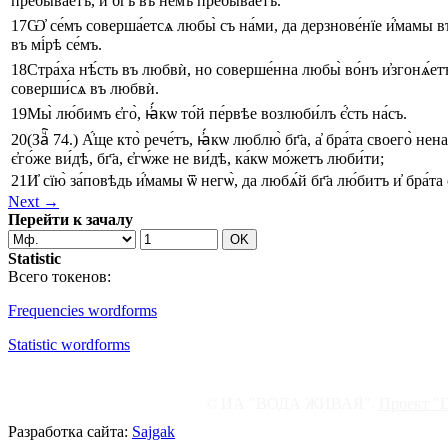
пребыва́етъ
,
и҆
бг҃ъ
въ
не́мъ
пребыва́етъ
.
17
Ѡ҆
се́мъ
соверша́етсѧ
любы̀
съ
на́ми
,
да
дерзнове́нїе
и҆́мамы
в
въ
мі́рѣ
се́мъ
.
18
Стра́ха
нѣ́сть
въ
любвѝ
,
но
соверше́нна
любы̀
во́нъ
и҆згонѧ́ет
соверши́сѧ
въ
любвѝ
.
19
Мы̀
лю́бимъ
є҆го̀
,
ꙗ҆́кѡ
то́й
пе́рвѣе
возлюби́лъ
є҆́сть
на́съ
.
20
(Заⷱ҇ 74.)
А҆́ще
кто̀
рече́тъ
,
ꙗ҆́кѡ
люблю̀
бг҃а
,
а҆
бра́та
своего̀
нена
є҆го́же
ви́дѣ
,
бг҃а
,
є҆гѡ́же
не
ви́дѣ
,
ка́кѡ
мо́жетъ
люби́ти
;
21
И҆
сїю̀
за́повѣдь
и҆́мамы
ѿ
негѡ̀
,
да
любѧ́й
бг҃а
лю́битъ
и҆
бра́та
Next →
Перейти к зачалу
Statistic
Всего токенов:
Frequencies wordforms
Statistic wordforms
© ИА "ВОДА ЖИВАЯ".
Проект "
Разработка сайта:
Sajgak