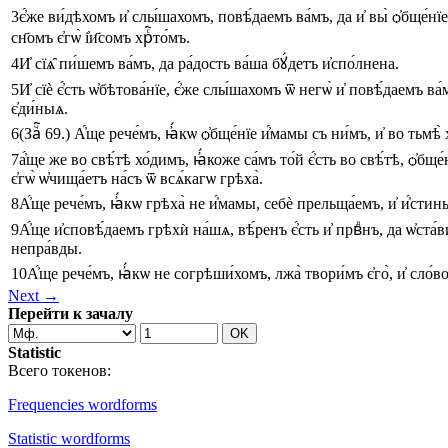
3
є҆́же
ви́дѣхомъ
и҆
слы́шахомъ
,
повѣ́даемъ
ва́мъ
,
да
и҆
вы̀
ѻ҆бще́нїе
сн҃омъ
є҆гѡ̀
і҆и҃сомъ
хрⷭ҇то́мъ
.
4
И҆
сїѧ̑
пи́шемъ
ва́мъ
,
да
ра́дость
ва́ша
бꙋ́детъ
и҆спо́лнена
.
5
И҆
сїѐ
є҆́сть
ѡ҆бѣтова́нїе
,
є҆́же
слы́шахомъ
ѿ
негѡ̀
и҆
повѣ́даемъ
ва́
є҆ди́ныѧ
.
6
(Заⷱ҇ 69.)
А҆́ще
рече́мъ
,
ꙗ҆́кѡ
ѻ҆бще́нїе
и҆́мамы
съ
ни́мъ
,
и҆
во
тьмѣ̀
7
а҆́ще
же
во
свѣ́тѣ
хо́димъ
,
ꙗ҆́коже
са́мъ
то́й
є҆́сть
во
свѣ́тѣ
,
ѻ҆бще́
є҆гѡ̀
ѡ҆чища́етъ
на́съ
ѿ
всѧ́кагѡ
грѣха̀
.
8
А҆́ще
рече́мъ
,
ꙗ҆́кѡ
грѣха̀
не
и҆́мамы
,
себѐ
прельща́емъ
,
и҆
и҆́стин
9
А҆́ще
и҆сповѣ́даемъ
грѣхѝ
на́шѧ
,
вѣ́ренъ
є҆́сть
и҆
првⷣнъ
,
да
ѡ҆ста́
непра́вды
.
10
А҆́ще
рече́мъ
,
ꙗ҆́кѡ
не
согрѣши́хомъ
,
лжа̀
твори́мъ
є҆го̀
,
и҆
сло́в
Next →
Перейти к зачалу
Statistic
Всего токенов:
Frequencies wordforms
Statistic wordforms