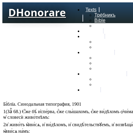
DHonorare
Texts
Тре́бникъ
Bible
Letter of Aristeas
Search
Lexicon
Greek Lexicon
Church Slavonic l
Frequencies
Frequencies word
Frequencies lexe
Statistic wordform
Slavic dictionaries
Dyachenko G. Slav
Sedakova O. Slavi
About
Бі́блїа. Синодальная типография, 1901
1
(Заⷱ҇ 68.)
Є҆́же
бѣ̀
и҆спе́рва
,
є҆́же
слы́шахомъ
,
є҆́же
ви́дѣхомъ
ѻ҆чи́м
ѡ҆
словесѝ
живо́тнѣмъ
:
2
и҆
живо́тъ
ꙗ҆ви́сѧ
,
и҆
ви́дѣхомъ
,
и҆
свидѣ́тельствꙋемъ
,
и҆
возвѣща
ꙗ҆ви́сѧ
на́мъ
: