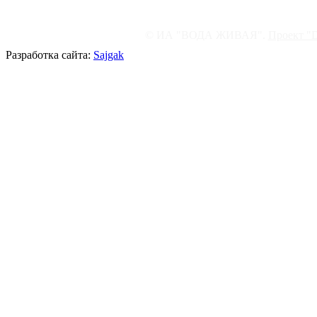
© ИА "ВОДА ЖИВАЯ".
Проект "
Разработка сайта:
Sajgak