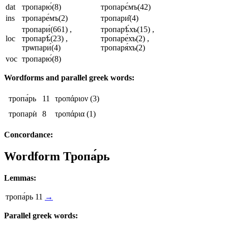
dat
тропарю́
(8)
тропарє́мъ
(42)
ins
тропаре́мъ
(2)
тропари̂
(4)
тропари́
(661)
,
тропарѣ́хъ
(15)
,
loc
тропарѣ́
(23)
,
тропаре́хъ
(2)
,
трѡпари́
(4)
тропаря́хъ
(2)
voc
тропарю́
(8)
Wordforms and parallel greek words:
тропа́рь
11
τροπάριον
(3)
тропарѝ
8
τροπάρια
(1)
Concordance:
Wordform
Тропа́рь
Lemmas:
тропа́рь
11
→
Parallel greek words: