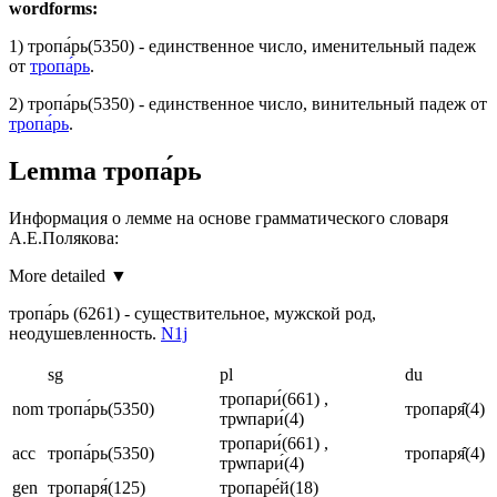
wordforms:
1)
тропа́рь
(5350)
- единственное число, именительный падеж
от
тропа́рь
.
2)
тропа́рь
(5350)
- единственное число, винительный падеж от
тропа́рь
.
Lemma
тропа́рь
Информация о лемме на основе грамматического словаря
А.Е.Полякова:
More detailed ▼
тропа́рь
(6261)
- существительное, мужской род,
неодушевленность.
N1j
sg
pl
du
тропари́
(661)
,
nom
тропа́рь
(5350)
тропаря̂
(4)
трѡпари́
(4)
тропари́
(661)
,
acc
тропа́рь
(5350)
тропаря̂
(4)
трѡпари́
(4)
gen
тропаря́
(125)
тропаре́й
(18)