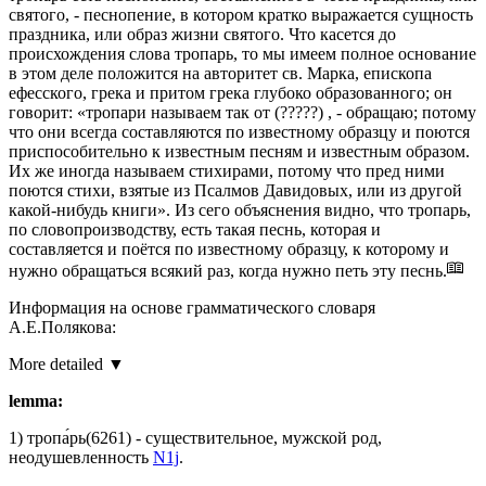
святого, - песнопение, в котором кратко выражается сущность
праздника, или образ жизни святого. Что касется до
происхождения слова тропарь, то мы имеем полное основание
в этом деле положится на авторитет
св.
Марка, епископа
ефесского, грека и притом грека глубоко образованного; он
говорит: «тропари называем так от (?????) , - обращаю; потому
что они всегда составляются по известному образцу и поются
приспособительно к известным песням и известным образом.
Их же иногда называем стихирами, потому что пред ними
поются стихи, взятые из Псалмов Давидовых, или из другой
какой-нибудь книги». Из сего объяснения видно, что тропарь,
по словопроизводству, есть такая песнь, которая и
составляется и поётся по известному образцу, к которому и
нужно обращаться всякий раз, когда нужно петь эту песнь.
Информация на основе грамматического словаря
А.Е.Полякова:
More detailed ▼
lemma:
1)
тропа́рь
(6261)
- существительное, мужской род,
неодушевленность
N1j
.