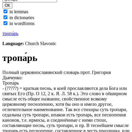
in lemmas
in dictonaries
in wordforms
тропа́рь
Language:
Church Slavonic
тропа́рь
Полный церковнославянский словарь прот. Григория
Дьяченко:
Тропа́рь
- (?????) = краткая песнь, в коей прославляются дела Бога или
святых Его (
Пр.
О 12, 2 к. Я.
Л.
58 к.). Это слово в обширном
смысле есть общее название, свойственное всякому
церковному песнопению, хотя бы оно и имело другое,
отличительное наименование. Так все стихиры суть тропари,
седальны суть тропари, ипакои есть тропарь, все песнопения
канонов, т.е. ирмосы, и соединённые с ними стихи,
составляющие песнь, суть тропари, и
пр.
В теснейшем смысле
тропарь есть песнопение, составленное в честь праздника, или