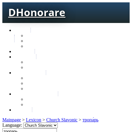
DHonorare
Texts
Тре́бникъ
Bible
Letter of Aristeas
Search
Lexicon
Greek Lexicon
Church Slavonic lexicon
Frequencies
Frequencies wordforms
Frequencies lexemes
Statistic wordforms
Slavic dictionaries
Dyachenko G. Slavic dictionary
Sedakova O. Slavic dictionary
About
Mainpage
>
Lexicon
>
Church Slavonic
>
тропа́рь
Language: