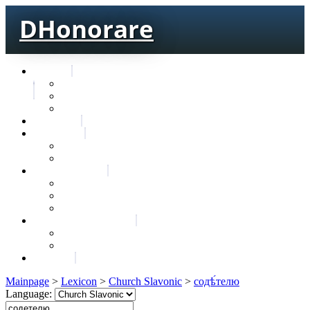
DHonorare
Texts
Тре́бникъ
Bible
Letter of Aristeas
Search
Lexicon
Greek Lexicon
Church Slavonic lexicon
Frequencies
Frequencies wordforms
Frequencies lexemes
Statistic wordforms
Slavic dictionaries
Dyachenko G. Slavic dictionary
Sedakova O. Slavic dictionary
About
Mainpage
>
Lexicon
>
Church Slavonic
>
содѣ́телю
Language: