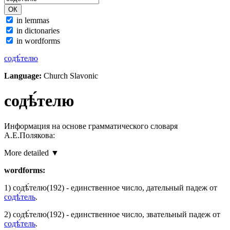
in lemmas
in dictonaries
in wordforms
содѣ́телю
Language:
Church Slavonic
содѣ́телю
Информация на основе грамматического словаря
А.Е.Полякова:
More detailed ▼
wordforms:
1)
содѣ́телю
(192)
- единственное число, дательный падеж от
содѣ́тель
.
2)
содѣ́телю
(192)
- единственное число, звательный падеж от
содѣ́тель
.