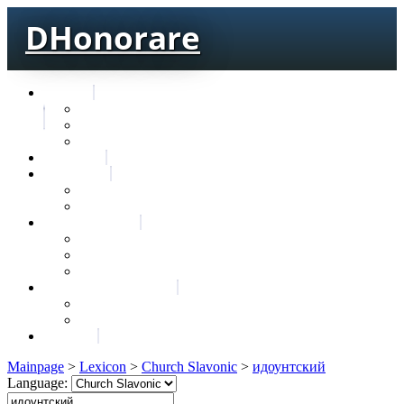
DHonorare
Texts
Тре́бникъ
Bible
Letter of Aristeas
Search
Lexicon
Greek Lexicon
Church Slavonic lexicon
Frequencies
Frequencies wordforms
Frequencies lexemes
Statistic wordforms
Slavic dictionaries
Dyachenko G. Slavic dictionary
Sedakova O. Slavic dictionary
About
Mainpage
>
Lexicon
>
Church Slavonic
>
идоунтский
Language: