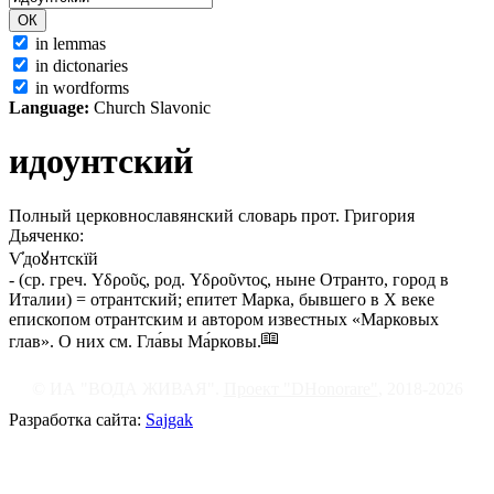
in lemmas
in dictonaries
in wordforms
Language:
Church Slavonic
идоунтский
Полный церковнославянский словарь прот. Григория
Дьяченко:
Ѵ҆доꙋнтскїй
- (ср.
греч.
Υδροῦς, род. Υδροῦντος, ныне Отранто, город в
Италии) = отрантский; епитет Марка, бывшего в Х веке
епископом отрантским и автором известных «Марковых
глав». О них
см.
Гла́вы Ма́рковы.
© ИА "ВОДА ЖИВАЯ".
Проект "DHonorare"
, 2018-2026
Разработка сайта:
Sajgak