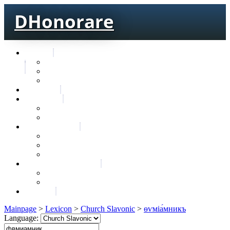
DHonorare
Texts
Тре́бникъ
Bible
Letter of Aristeas
Search
Lexicon
Greek Lexicon
Church Slavonic lexicon
Frequencies
Frequencies wordforms
Frequencies lexemes
Statistic wordforms
Slavic dictionaries
Dyachenko G. Slavic dictionary
Sedakova O. Slavic dictionary
About
Mainpage
>
Lexicon
>
Church Slavonic
>
ѳѵміа́мникъ
Language: