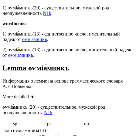
1)
ѳѵміа́мникъ
(20)
- существительное, мужской род,
неодушевленность
N1k
.
wordforms:
1)
ѳѵміа́мникъ
(13)
- единственное число, именительный
падеж от
ѳѵміа́мникъ
.
2)
ѳѵміа́мникъ
(13)
- единственное число, винительный падеж
от
ѳѵміа́мникъ
.
Lemma
ѳѵміа́мникъ
Информация о лемме на основе грамматического словаря
А.Е.Полякова:
More detailed ▼
ѳѵміа́мникъ
(20)
- существительное, мужской род,
неодушевленность.
N1k
sg
pl
du
nom
ѳѵміа́мникъ
(13)