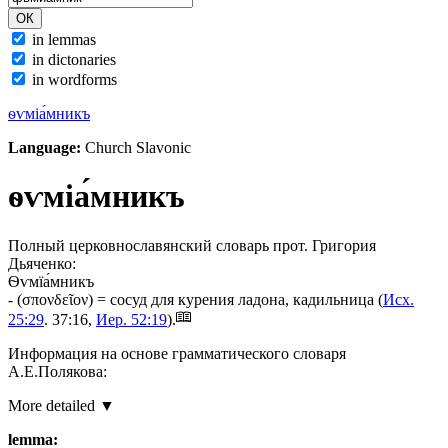
in lemmas
in dictonaries
in wordforms
ѳѵміа́мникъ
Language:
Church Slavonic
ѳѵміа́мникъ
Полный церковнославянский словарь прот. Григория
Дьяченко:
Ѳѵмїа́мникъ
- (σπονδεῖον) = сосуд для курения ладона, кадильница (
Исх.
25:29
. 37:16,
Иер. 52:19
).
Информация на основе грамматического словаря
А.Е.Полякова:
More detailed ▼
lemma: