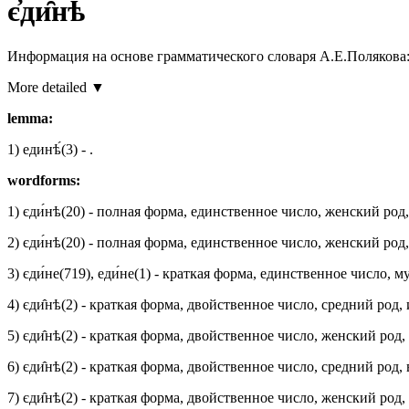
є҆ди̑нѣ
Информация на основе грамматического словаря А.Е.Полякова
More detailed ▼
lemma:
1)
единѣ́
(3)
-
.
wordforms:
1)
єди́нѣ
(20)
- полная форма, единственное число, женский род
2)
єди́нѣ
(20)
- полная форма, единственное число, женский ро
3)
єди́не
(719)
,
еди́не
(1)
- краткая форма, единственное число, м
4)
єди̂нѣ
(2)
- краткая форма, двойственное число, средний род
5)
єди̂нѣ
(2)
- краткая форма, двойственное число, женский род
6)
єди̂нѣ
(2)
- краткая форма, двойственное число, средний род
7)
єди̂нѣ
(2)
- краткая форма, двойственное число, женский род