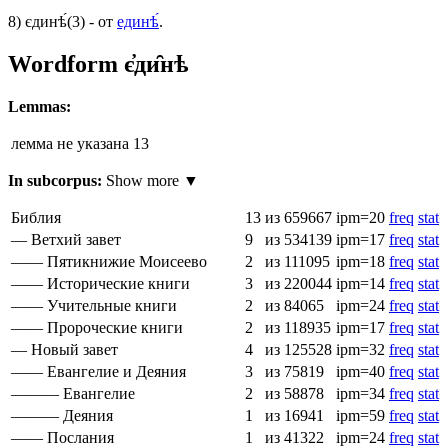
8)
єдинѣ́
(3)
- от
единѣ́
.
Wordform
є҆ди̑нѣ
Lemmas:
лемма не указана
13
In subcorpus:
Show more ▼
Библия
13
из 659667
ipm=20
freq
stat
— Ветхий завет
9
из 534139
ipm=17
freq
stat
—— Пятикнижие Моисеево
2
из 111095
ipm=18
freq
stat
—— Исторические книги
3
из 220044
ipm=14
freq
stat
—— Учительные книги
2
из 84065
ipm=24
freq
stat
—— Пророческие книги
2
из 118935
ipm=17
freq
stat
— Новый завет
4
из 125528
ipm=32
freq
stat
—— Евангелие и Деяния
3
из 75819
ipm=40
freq
stat
——— Евангелие
2
из 58878
ipm=34
freq
stat
——— Деяния
1
из 16941
ipm=59
freq
stat
—— Послания
1
из 41322
ipm=24
freq
stat