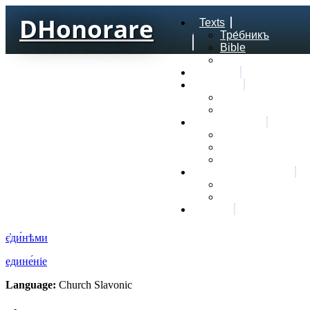
DHonorare
Texts
Тре́бникъ
Bible
Letter of Aristeas
Search
Lexicon
Greek Lexicon
Church Slavonic l
Frequencies
Frequencies word
Frequencies lexe
Statistic wordform
Slavic dictionaries
Dyachenko G. Slav
Sedakova O. Slavi
About
є҆ди́нѣми
едине́ніе
Language:
Church Slavonic