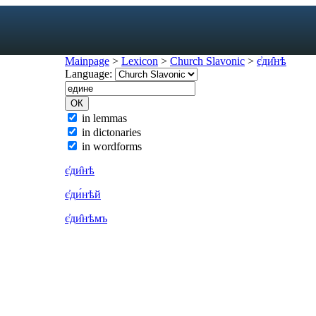
Mainpage
>
Lexicon
>
Church Slavonic
>
є҆ди̑нѣ
Language:
exicon
in lemmas
in dictonaries
forms
in wordforms
mes
s
є҆ди̑нѣ
ic dictionary
є҆ди́нѣй
c dictionary
є҆ди̑нѣмъ