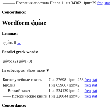
——— Послания апостола Павла
1
из 34362
ipm=29
freq
stat
Concordance:
Wordform
є҆ди́не
Lemmas:
еди́нъ
8
→
Parallel greek words:
μόνος
(2)
μόνε
(3)
In subcorpus:
Show more ▼
Богослужебные тексты
7
из 27698
ipm=253
freq
stat
Библия
1
из 659667
ipm=2
freq
stat
— Ветхий завет
1
из 534139
ipm=2
freq
stat
—— Исторические книги
1
из 220044
ipm=5
freq
stat
Concordance: