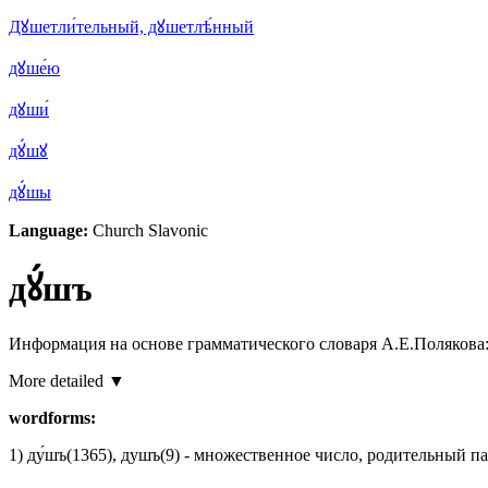
Дꙋшетли́тельный, дꙋшетлѣ́нный
дꙋше́ю
дꙋши́
дꙋ́шꙋ
дꙋ́шы
Language:
Church Slavonic
дꙋ́шъ
Информация на основе грамматического словаря А.Е.Полякова
More detailed ▼
wordforms:
1)
ду́шъ
(1365)
,
душъ
(9)
- множественное число, родительный п