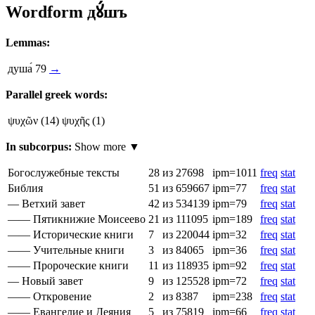
Wordform
дꙋ́шъ
Lemmas:
душа́
79
→
Parallel greek words:
ψυχῶν
(14)
ψυχῆς
(1)
In subcorpus:
Show more ▼
Богослужебные тексты
28
из 27698
ipm=1011
freq
stat
Библия
51
из 659667
ipm=77
freq
stat
— Ветхий завет
42
из 534139
ipm=79
freq
stat
—— Пятикнижие Моисеево
21
из 111095
ipm=189
freq
stat
—— Исторические книги
7
из 220044
ipm=32
freq
stat
—— Учительные книги
3
из 84065
ipm=36
freq
stat
—— Пророческие книги
11
из 118935
ipm=92
freq
stat
— Новый завет
9
из 125528
ipm=72
freq
stat
—— Откровение
2
из 8387
ipm=238
freq
stat
—— Евангелие и Деяния
5
из 75819
ipm=66
freq
stat