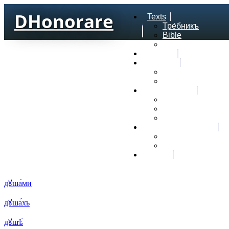
DHonorare
Texts
Тре́бникъ
Bible
Letter of Aristeas
Search
Lexicon
Greek Lexicon
Church Slavonic l
Frequencies
Frequencies word
Frequencies lexe
Statistic wordform
Slavic dictionaries
Dyachenko G. Slav
Sedakova O. Slavi
About
дꙋша́ми
дꙋша́хъ
дꙋшѣ̀