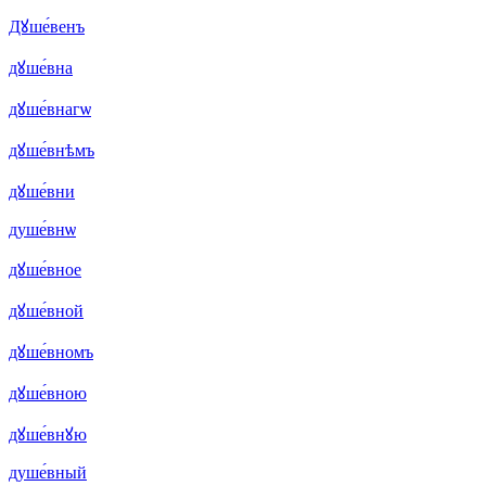
Дꙋше́венъ
дꙋше́вна
дꙋше́внагѡ
дꙋше́внѣмъ
дꙋше́вни
душе́внѡ
дꙋше́вное
дꙋше́вной
дꙋше́вномъ
дꙋше́вною
дꙋше́внꙋю
душе́вный