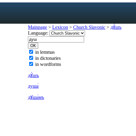
Mainpage
>
Lexicon
>
Church Slavonic
>
дꙋ́шъ
Language:
exicon
in lemmas
in dictonaries
forms
in wordforms
mes
s
дꙋ́шъ
ic dictionary
душа́
c dictionary
дꙋша́мъ