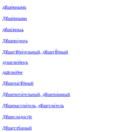
дꙋше́внымъ
Дꙋше́вныма
дꙋшє́вныѧ
Дꙋшево́децъ
Дꙋшегꙋби́тельный, дꙋшегꙋ́бный
душелю́бецъ
дш҃елю́бче
Дꙋшепа́гꙋбный
Дꙋшепита́тельный, дꙋшепи́щный
Дꙋшерастли́тель, дꙋшетли́тель
Дꙋшесла́достїе
Дꙋшетлѣ́нный