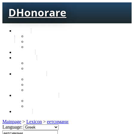
DHonorare
Texts
Тре́бникъ
Bible
Letter of Aristeas
Search
Lexicon
Greek Lexicon
Church Slavonic lexicon
Frequencies
Frequencies wordforms
Frequencies lexemes
Statistic wordforms
Slavic dictionaries
Dyachenko G. Slavic dictionary
Sedakova O. Slavic dictionary
About
Mainpage
>
Lexicon
>
еетсимани
Language: