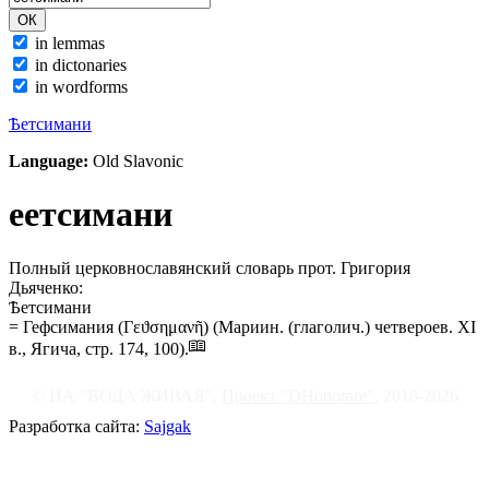
in lemmas
in dictonaries
in wordforms
Ѣетсимани
Language:
Old Slavonic
еетсимани
Полный церковнославянский словарь прот. Григория
Дьяченко:
Ѣетсимани
= Гефсимания (Γεϑσημανῆ) (Мариин. (глаголич.) четвероев. XI
в., Ягича,
стр.
174, 100).
© ИА "ВОДА ЖИВАЯ".
Проект "DHonorare"
, 2018-2026
Разработка сайта:
Sajgak