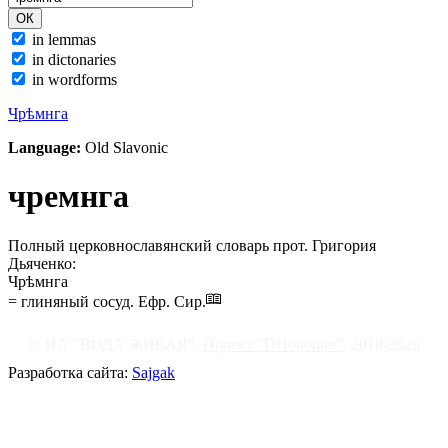
in lemmas
in dictonaries
in wordforms
Чрѣмнга
Language:
Old Slavonic
чремнга
Полный церковнославянский словарь прот. Григория
Дьяченко:
Чрѣмнга
= глиняный сосуд. Ефр. Сир.
© ИА "ВОДА ЖИВАЯ".
Проект "DHonorare"
, 2018-2026
Разработка сайта:
Sajgak