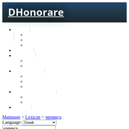
DHonorare
Texts
Тре́бникъ
Bible
Letter of Aristeas
Search
Lexicon
Greek Lexicon
Church Slavonic lexicon
Frequencies
Frequencies wordforms
Frequencies lexemes
Statistic wordforms
Slavic dictionaries
Dyachenko G. Slavic dictionary
Sedakova O. Slavic dictionary
About
Mainpage
>
Lexicon
>
чремнга
Language: