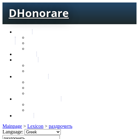
DHonorare
Texts
Тре́бникъ
Bible
Letter of Aristeas
Search
Lexicon
Greek Lexicon
Church Slavonic lexicon
Frequencies
Frequencies wordforms
Frequencies lexemes
Statistic wordforms
Slavic dictionaries
Dyachenko G. Slavic dictionary
Sedakova O. Slavic dictionary
About
Mainpage
>
Lexicon
>
раздрочить
Language: