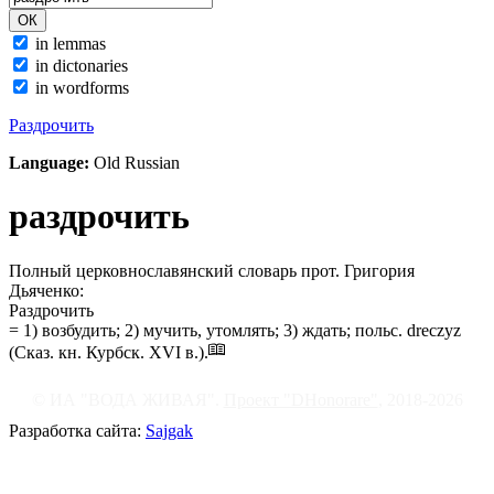
in lemmas
in dictonaries
in wordforms
Раздрочить
Language:
Old Russian
раздрочить
Полный церковнославянский словарь прот. Григория
Дьяченко:
Раздрочить
= 1) возбудить; 2) мучить, утомлять; 3) ждать; польс. dreczyz
(Сказ. кн. Курбск. XVI в.).
© ИА "ВОДА ЖИВАЯ".
Проект "DHonorare"
, 2018-2026
Разработка сайта:
Sajgak