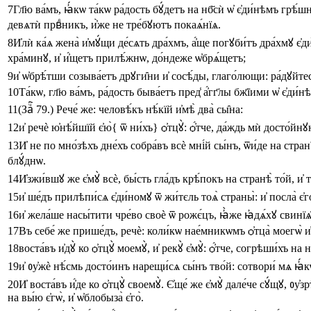
7
Гл҃ю
ва́мъ
,
ꙗ҆́кѡ
та́кѡ
ра́дость
бꙋ́детъ
на
нб҃сѝ
ѡ҆
є҆ди́нѣмъ
грѣ́ш
девѧтѝ
првⷣникъ
,
и҆̀же
не
тре́бꙋютъ
покаѧ́нїѧ
.
8
И҆лѝ
ка́ѧ
жена̀
и҆мꙋ́щи
де́сѧть
дра́хмъ
,
а҆́ще
погꙋби́тъ
дра́хмꙋ
є҆д
хра́минꙋ
,
и҆
и҆́щетъ
прилѣ́жнѡ
,
до́ндеже
ѡ҆брѧ́щетъ
;
9
и҆
ѡ҆брѣ́тши
созыва́етъ
дрꙋги̑ни
и҆
сосѣ́ды
,
глаго́лющи
:
ра́дꙋйте
10
Та́кѡ
,
гл҃ю
ва́мъ
,
ра́дость
быва́етъ
пред̾
а҆́гг҃лы
бж҃їими
ѡ҆
є҆ди́н
11
(Заⷱ҇ 79.)
Рече́
же
:
человѣ́къ
нѣ́кїй
и҆мѣ̀
два̀
сы̑на
:
12
и҆
речѐ
ю҆нѣ́йшїй
є҆ю̀
{
ѿ
ни́хъ
}
ѻ҆тцꙋ̀
:
ѻ҆́тче
,
да́ждь
мѝ
досто́йн
13
И҆
не
по
мно́зѣхъ
дне́хъ
собра́въ
всѐ
мні́й
сы́нъ
,
ѿи́де
на
стран
блꙋ́днѡ
.
14
И҆зжи́вшꙋ
же
є҆мꙋ̀
всѐ
,
бы́сть
гла́дъ
крѣ́покъ
на
странѣ̀
то́й
,
и҆
т
15
и҆
ше́дъ
прилѣпи́сѧ
є҆ди́номꙋ
ѿ
жи́тєль
тоѧ̀
страны̀
:
и҆
посла̀
є҆г
16
и҆
жела́ше
насы́тити
чре́во
своѐ
ѿ
рожє́цъ
,
ꙗ҆̀же
ꙗ҆дѧ́хꙋ
свинїѧ
17
Въ
себе́
же
прише́дъ
,
речѐ
:
коли́кѡ
нае́мникѡмъ
ѻ҆тца̀
моегѡ̀
и
18
воста́въ
и҆дꙋ̀
ко
ѻ҆тцꙋ̀
моемꙋ̀
,
и҆
рекꙋ̀
є҆мꙋ̀
:
ѻ҆́тче
,
согрѣши́хъ
на
н
19
и҆
ᲂу҆жѐ
нѣ́смь
досто́инъ
нарещи́сѧ
сы́нъ
тво́й
:
сотвори́
мѧ
ꙗ҆́
20
И҆
воста́въ
и҆́де
ко
ѻ҆тцꙋ̀
своемꙋ̀
.
Є҆ще́
же
є҆мꙋ̀
дале́че
сꙋ́щꙋ
,
ᲂу҆зр
на
вы́ю
є҆гѡ̀
,
и҆
ѡ҆блобыза̀
є҆го̀
.