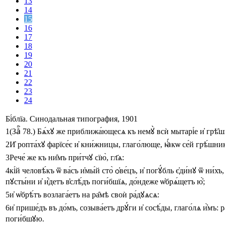
13
14
15
16
17
18
19
20
21
22
23
24
Бі́блїа. Синодальная типография, 1901
1
(Заⷱ҇ 78.)
Бѧ́хꙋ
же
приближа́ющесѧ
къ
немꙋ̀
всѝ
мытарі́е
и҆
грѣ̑
2
И҆
ропта́хꙋ
фарїсе́є
и҆
кни́жницы
,
глаго́люще
,
ꙗ҆́кѡ
се́й
грѣ́шни
3
Рече́
же
къ
ни̑мъ
при́тчꙋ
сїю̀
,
гл҃ѧ
:
4
кі́й
человѣ́къ
ѿ
ва́съ
и҆мы́й
сто̀
ѻ҆ве́цъ
,
и҆
погꙋ́бль
є҆ди́нꙋ
ѿ
ни́хъ
,
пꙋсты́ни
и҆
и҆́детъ
в̾слѣ́дъ
поги́бшїѧ
,
до́ндеже
ѡ҆брѧ́щетъ
ю҆̀
;
5
и҆
ѡ҆брѣ́тъ
возлага́етъ
на
ра̑мѣ
своѝ
ра́дꙋѧсѧ
:
6
и҆
прише́дъ
въ
до́мъ
,
созыва́етъ
дрꙋ́ги
и҆
сосѣ́ды
,
глаго́лѧ
и҆̀мъ
:
р
поги́бшꙋю
.