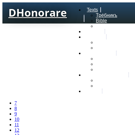
DHonorare
Texts
Тре́бникъ
Bible
Letter of Aristeas
Search
Lexicon
Greek Lexicon
Church Slavonic l
Frequencies
Frequencies word
Frequencies lexe
Statistic wordform
Slavic dictionaries
Dyachenko G. Slav
Sedakova O. Slavi
About
7
8
9
10
11
12