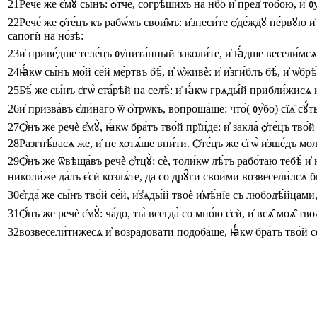
21
Рече́
же
є҆мꙋ̀
сы́нъ
:
ѻ҆́тче
,
согрѣши́хъ
на
нб҃о
и҆
пред̾
тобо́ю
,
и҆
ᲂу
22
Рече́
же
ѻ҆те́цъ
къ
рабѡ́мъ
свои̑мъ
:
и҆знеси́те
ѻ҆де́ждꙋ
пе́рвꙋю
и҆
сапогѝ
на
но́зѣ
:
23
и҆
приве́дше
теле́цъ
ᲂу҆пита́нный
заколи́те
,
и҆
ꙗ҆́дше
весели́мсѧ
24
ꙗ҆́кѡ
сы́нъ
мо́й
се́й
ме́ртвъ
бѣ̀
,
и҆
ѡ҆живѐ
:
и҆
и҆зги́блъ
бѣ̀
,
и҆
ѡ҆брѣ
25
Бѣ́
же
сы́нъ
є҆гѡ̀
ста́рѣй
на
селѣ̀
:
и҆
ꙗ҆́кѡ
грѧды́й
прибли́жисѧ
26
и҆
призва́въ
є҆ди́наго
ѿ
ѻ҆́трѡкъ
,
вопроша́ше
:
что̀
(
ᲂу҆̀бо
)
сїѧ̑
сꙋ́т
27
Ѻ҆́нъ
же
речѐ
є҆мꙋ̀
,
ꙗ҆́кѡ
бра́тъ
тво́й
прїи́де
:
и҆
закла̀
ѻ҆те́цъ
тво́й
28
Разгнѣ́васѧ
же
,
и҆
не
хотѧ́ше
вни́ти
.
Ѻ҆те́цъ
же
є҆гѡ̀
и҆зше́дъ
мол
29
Ѻ҆́нъ
же
ѿвѣща́въ
речѐ
ѻ҆тцꙋ̀
:
сѐ
,
толи́кѡ
лѣ́тъ
рабо́таю
тебѣ̀
и҆
николи́же
да́лъ
є҆сѝ
козлѧ́те
,
да
со
дрꙋ̑ги
свои́ми
возвесели́лсѧ
б
30
є҆гда́
же
сы́нъ
тво́й
се́й
,
и҆з̾ѧды́й
твоѐ
и҆мѣ́нїе
съ
любодѣ́йцами
31
Ѻ҆́нъ
же
речѐ
є҆мꙋ̀
:
ча́до
,
ты̀
всегда̀
со
мно́ю
є҆сѝ
,
и҆
всѧ̑
моѧ̑
твоѧ
32
возвесели́тижесѧ
и҆
возра́довати
подоба́ше
,
ꙗ҆́кѡ
бра́тъ
тво́й
с