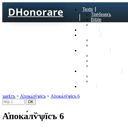
DHonorare
Texts
Тре́бникъ
Bible
Letter of Aristeas
Search
Lexicon
Greek Lexicon
Church Slavonic l
Frequencies
Frequencies word
Frequencies lexe
Statistic wordform
Slavic dictionaries
Dyachenko G. Slav
Sedakova O. Slavi
About
завѣ́тъ
>
А҆пока́лѷѱїсъ
>
А҆пока́лѷѱїсъ 6
А҆пока́лѷѱїсъ 6