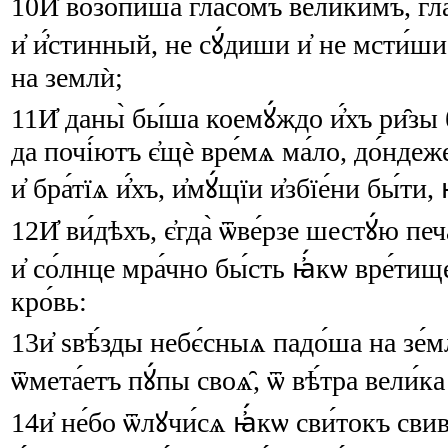
10
И҆
возопи́ша
гла́сомъ
вели́кимъ
,
гл
и҆
и҆́стинный
,
не
сꙋ́диши
и҆
не
мсти́ши
на
землѝ
;
11
И҆
даны̀
бы́ша
коемꙋ́ждо
и҆́хъ
ри̑зы
да
почі́ютъ
є҆щѐ
вре́мѧ
ма́ло
,
до́ндеж
и҆
бра́тїѧ
и҆́хъ
,
и҆мꙋ́щїи
и҆збїе́ни
бы́ти
,
12
И҆
ви́дѣхъ
,
є҆гда̀
ѿве́рзе
шестꙋ́ю
печ
и҆
со́лнце
мра́чно
бы́сть
ꙗ҆́кѡ
вре́тищ
кро́вь
:
13
и҆
ѕвѣ́зды
небє́сныѧ
падо́ша
на
зе́
ѿмета́етъ
пꙋ́пы
своѧ̑
,
ѿ
вѣ́тра
вели́ка
14
и҆
не́бо
ѿлꙋчи́сѧ
ꙗ҆́кѡ
сви́токъ
свив