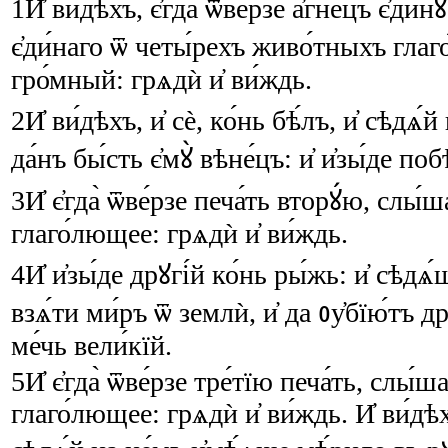
1
И҆
ви́дѣхъ
,
є҆гда̀
ѿве́рзе
а҆́гнецъ
є҆ди́нꙋ
є҆ди́наго
ѿ
четы́рехъ
живо́тныхъ
глаг
гро́мный
:
грѧдѝ
и҆
ви́ждь
.
2
И҆
ви́дѣхъ
,
и҆
сѐ
,
ко́нь
бѣ́лъ
,
и҆
сѣдѧ́й
да́нъ
бы́сть
є҆мꙋ̀
вѣне́цъ
:
и҆
и҆зы́де
поб
3
И҆
є҆гда̀
ѿве́рзе
печа́ть
вторꙋ́ю
,
слы́ш
глаго́лющее
:
грѧдѝ
и҆
ви́ждь
.
4
И҆
и҆зы́де
дрꙋгі́й
ко́нь
ры́жь
:
и҆
сѣдѧ́
взѧ́ти
ми́ръ
ѿ
землѝ
,
и҆
да
ᲂу҆бїю́тъ
др
ме́чь
вели́кїй
.
5
И҆
є҆гда̀
ѿве́рзе
тре́тїю
печа́ть
,
слы́ш
глаго́лющее
:
грѧдѝ
и҆
ви́ждь
.
И҆
ви́дѣ