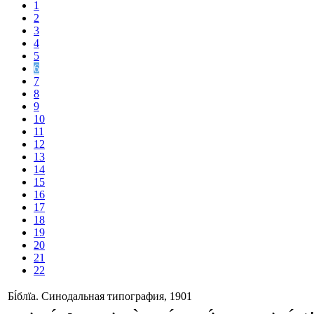
1
2
3
4
5
6
7
8
9
10
11
12
13
14
15
16
17
18
19
20
21
22
Бі́блїа. Синодальная типография, 1901