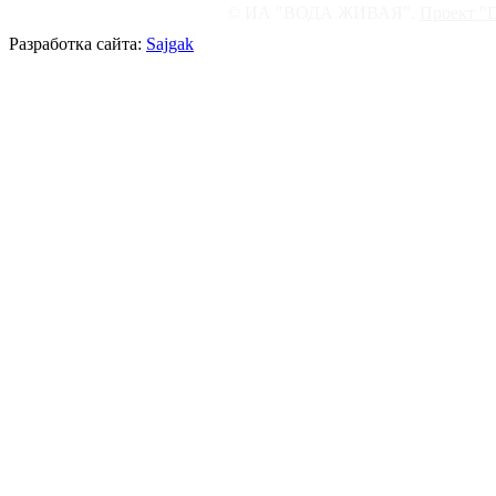
© ИА "ВОДА ЖИВАЯ".
Проект "
Разработка сайта:
Sajgak