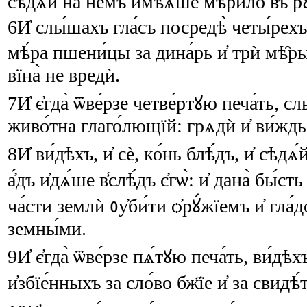
сѣдѧ́й
на
не́мъ
и҆мѣ́ѧше
мѣ́рило
въ
р
6
И҆
слы́шахъ
гла́съ
посредѣ̀
четы́рехъ
мѣ́ра
пшени́цы
за
дина́рь
и҆
трѝ
мѣ̑р
вїна̀
не
вредѝ
.
7
И҆
є҆гда̀
ѿве́рзе
четве́ртꙋю
печа́ть
,
сл
живо́тна
глаго́лющїй
:
грѧдѝ
и҆
ви́ждь
8
И҆
ви́дѣхъ
,
и҆
сѐ
,
ко́нь
блѣ́дъ
,
и҆
сѣдѧ́
а҆́дъ
и҆дѧ́ше
в̾слѣ́дъ
є҆гѡ̀
:
и҆
дана̀
бы́сть
ча́сти
землѝ
ᲂу҆би́ти
ѻ҆рꙋ́жїемъ
и҆
гла́
земны́ми
.
9
И҆
є҆гда̀
ѿве́рзе
пѧ́тꙋю
печа́ть
,
ви́дѣх
и҆збїе́нныхъ
за
сло́во
бж҃їе
и҆
за
свидѣ́