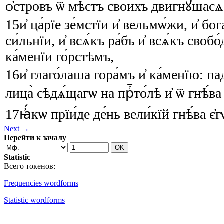
ѻ҆́стровъ
ѿ
мѣ́стъ
свои́хъ
дви́гнꙋшасѧ
15
и҆
ца́рїе
зе́мстїи
и҆
вельмѡ́жи
,
и҆
бога
си́льнїи
,
и҆
всѧ́къ
ра́бъ
и҆
всѧ́къ
свобо́
ка́менїи
го́рстѣмъ
,
16
и҆
глаго́лаша
гора́мъ
и҆
ка́менїю
:
па
лица̀
сѣдѧ́щагѡ
на
прⷭ҇то́лѣ
и҆
ѿ
гнѣ́ва
17
ꙗ҆́кѡ
прїи́де
де́нь
вели́кїй
гнѣ́ва
є҆г
Next →
Перейти к зачалу
Statistic
Всего токенов:
Frequencies wordforms
Statistic wordforms