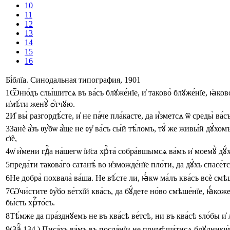
10
11
12
13
14
15
16
Бі́блїа. Синодальная типография, 1901
1
Ѿню́дъ
слы́шитсѧ
въ
ва́съ
блꙋже́нїе
,
и҆
таково̀
блꙋже́нїе
,
ꙗ҆ков
и҆мѣ́ти
женꙋ̀
ѻ҆́тчꙋю
.
2
И҆
вы̀
разгордѣ́сте
,
и҆
не
па́че
пла́касте
,
да
и҆́зметсѧ
ѿ
среды̀
ва́с
3
Занѐ
а҆́зъ
ᲂу҆́бѡ
а҆́ще
не
ᲂу҆
ва́съ
сы́й
тѣ́ломъ
,
тꙋ́
же
живы́й
дꙋ́хом
сїѐ
,
4
ѡ҆
и҆́мени
гдⷭ҇а
на́шегѡ
і҆и҃са
хрⷭ҇та̀
собра́вшымсѧ
ва́мъ
и҆
моемꙋ̀
дꙋ́
5
преда́ти
такова́го
сатанѣ̀
во
и҆зможде́нїе
пло́ти
,
да
дꙋ́хъ
спасе́т
6
Не
добра̀
похвала̀
ва́ша
.
Не
вѣ́сте
ли
,
ꙗ҆́кѡ
ма́лъ
ква́съ
всѐ
смѣш
7
Ѡ҆чи́стите
ᲂу҆̀бо
ве́тхїй
ква́съ
,
да
бꙋ́дете
но́во
смѣше́нїе
,
ꙗ҆́кож
бы́сть
хрⷭ҇то́съ
.
8
Тѣ́мже
да
пра́зднꙋемъ
не
въ
ква́сѣ
ве́тсѣ
,
ни
въ
ква́сѣ
ѕло́бы
и҆
9
(Заⷱ҇ 134.)
Писа́хъ
ва́мъ
въ
посла́нїи
не
примѣша́тисѧ
блꙋдникѡ