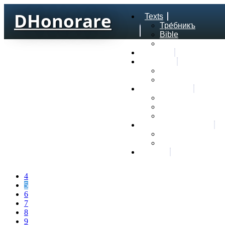
DHonorare
Texts
Тре́бникъ
Bible
Letter of Aristeas
Search
Lexicon
Greek Lexicon
Church Slavonic l
Frequencies
Frequencies word
Frequencies lexe
Statistic wordform
Slavic dictionaries
Dyachenko G. Slav
Sedakova O. Slavi
About
4
5
6
7
8
9