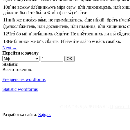
10
и҆
не
всѧ́кѡ
блꙋдникѡ́мъ
мі́ра
сегѡ̀
,
и҆лѝ
лихои́мцємъ
,
и҆лѝ
хи́
до́лжни
бы
є҆стѐ
бы́ли
ѿ
мі́ра
(
сегѡ̀
)
и҆зы́ти
:
11
нн҃ѣ
же
писа́хъ
ва́мъ
не
примѣша́тисѧ
,
а҆́ще
нѣ́кїй
,
бра́тъ
и҆мен
і҆дѡлослꙋжи́тель
,
и҆лѝ
досади́тель
,
и҆лѝ
пїѧ́ница
,
и҆лѝ
хи́щникъ
:
с
12
Что́
бо
мѝ
и҆
внѣ́шнихъ
сꙋди́ти
;
Не
внꙋ́треннихъ
ли
вы̀
сꙋ́дит
13
Внѣ́шнихъ
же
бг҃ъ
сꙋ́дитъ
.
И҆
и҆зми́те
ѕла́го
ѿ
ва́съ
самѣ́хъ
.
Next →
Перейти к зачалу
Statistic
Всего токенов:
Frequencies wordforms
Statistic wordforms
© ИА "ВОДА ЖИВАЯ".
Проект "
Разработка сайта:
Sajgak