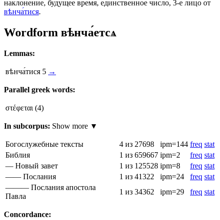
наклонение, будущее время, единственное число, 3-е лицо от
вѣнча́тися
.
Wordform
вѣнча́етсѧ
Lemmas:
вѣнча́тися
5
→
Parallel greek words:
στέφεται
(4)
In subcorpus:
Show more ▼
Богослужебные тексты
4
из 27698
ipm=144
freq
stat
Библия
1
из 659667
ipm=2
freq
stat
— Новый завет
1
из 125528
ipm=8
freq
stat
—— Послания
1
из 41322
ipm=24
freq
stat
——— Послания апостола
1
из 34362
ipm=29
freq
stat
Павла
Concordance: