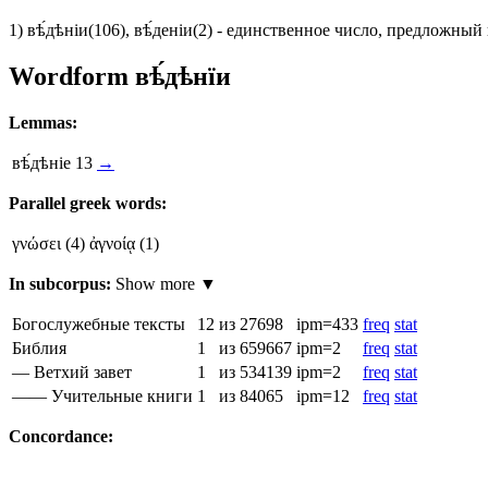
1)
вѣ́дѣніи
(106)
,
вѣ́деніи
(2)
- единственное число, предложный
Wordform
вѣ́дѣнїи
Lemmas:
вѣ́дѣніе
13
→
Parallel greek words:
γνώσει
(4)
ἀγνοίᾳ
(1)
In subcorpus:
Show more ▼
Богослужебные тексты
12
из 27698
ipm=433
freq
stat
Библия
1
из 659667
ipm=2
freq
stat
— Ветхий завет
1
из 534139
ipm=2
freq
stat
—— Учительные книги
1
из 84065
ipm=12
freq
stat
Concordance: