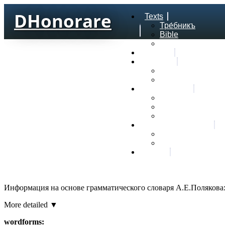
DHonorare
Texts
Тре́бникъ
Bible
Letter of Aristeas
Search
Lexicon
Greek Lexicon
Church Slavonic l
Frequencies
Frequencies word
Frequencies lexe
Statistic wordform
Slavic dictionaries
Dyachenko G. Slav
Sedakova O. Slavi
About
Информация на основе грамматического словаря А.Е.Полякова
More detailed ▼
wordforms: