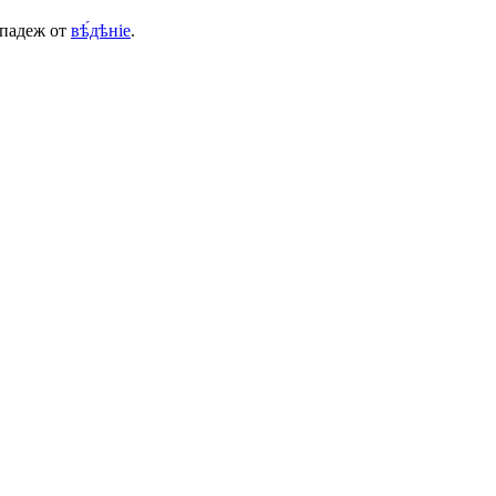
 падеж от
вѣ́дѣніе
.