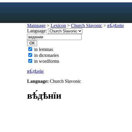
Mainpage
>
Lexicon
>
Church Slavonic
>
вѣ́дѣнїи
Language:
exicon
in lemmas
in dictonaries
forms
in wordforms
mes
s
вѣ́дѣнїи
ic dictionary
Language:
Church Slavonic
c dictionary
вѣ́дѣнїи
: