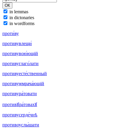
in lemmas
in dictonaries
in wordforms
проти́ву
противувлещи́
противувою́ющій
противуглаго́лати
противуесте́ственный
противуѡмрача́ющій
противура́товати
противꙋра́товахꙋ
противусерде́чнѣ
противоуслы́шати