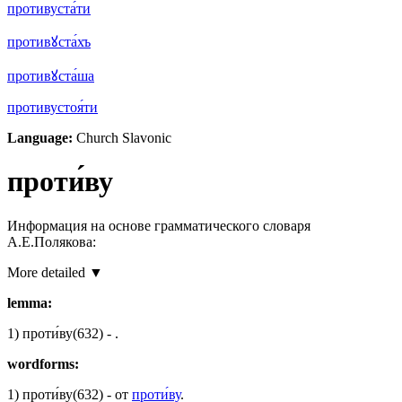
противуста́ти
противꙋста́хъ
противꙋста́ша
противустоя́ти
Language:
Church Slavonic
проти́ву
Информация на основе грамматического словаря
А.Е.Полякова:
More detailed ▼
lemma:
1)
проти́ву
(632)
-
.
wordforms:
1)
проти́ву
(632)
- от
проти́ву
.