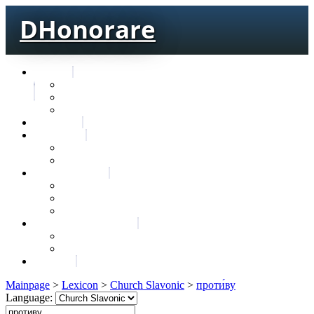
DHonorare
Texts
Тре́бникъ
Bible
Letter of Aristeas
Search
Lexicon
Greek Lexicon
Church Slavonic lexicon
Frequencies
Frequencies wordforms
Frequencies lexemes
Statistic wordforms
Slavic dictionaries
Dyachenko G. Slavic dictionary
Sedakova O. Slavic dictionary
About
Mainpage
>
Lexicon
>
Church Slavonic
>
проти́ву
Language: