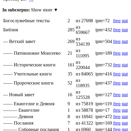
In subcorpus:
Show more ▼
Богослужебные тексты
2
из 27698
ipm=72
freq
stat
из
Библия
285
ipm=432
freq
stat
659667
из
— Ветхий завет
269
ipm=504
freq
stat
534139
из
—— Пятикнижие Моисеево
21
ipm=189
freq
stat
111095
из
—— Исторические книги
161
ipm=732
freq
stat
220044
—— Учительные книги
35
из 84065
ipm=416
freq
stat
из
—— Пророческие книги
52
ipm=437
freq
stat
118935
из
— Новый завет
16
ipm=127
freq
stat
125528
—— Евангелие и Деяния
9
из 75819
ipm=119
freq
stat
——— Евангелие
1
из 58878
ipm=17
freq
stat
——— Деяния
8
из 16941
ipm=472
freq
stat
—— Послания
7
из 41322
ipm=169
freq
stat
——— Соборные послания
1
из 6960
ipm=144
freq
stat