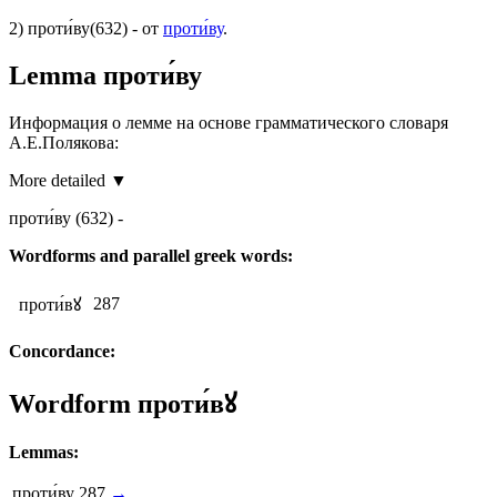
2)
проти́ву
(632)
- от
проти́ву
.
Lemma
проти́ву
Информация о лемме на основе грамматического словаря
А.Е.Полякова:
More detailed ▼
проти́ву
(632)
-
Wordforms and parallel greek words:
287
проти́вꙋ
Concordance:
Wordform
проти́вꙋ
Lemmas:
проти́ву
287
→