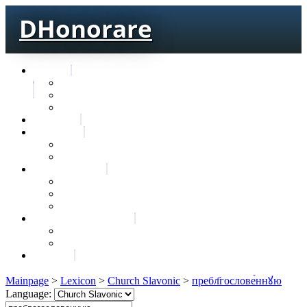
DHonorare
Texts
Тре́бникъ
Bible
Letter of Aristeas
Search
Lexicon
Greek Lexicon
Church Slavonic lexicon
Frequencies
Frequencies wordforms
Frequencies lexemes
Statistic wordforms
Slavic dictionaries
Dyachenko G. Slavic dictionary
Sedakova O. Slavic dictionary
About
Mainpage
>
Lexicon
>
Church Slavonic
>
пребл҃гослове́ннꙋю
Language: