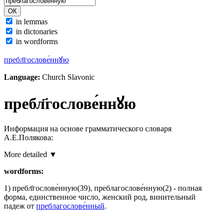
in lemmas
in dictonaries
in wordforms
пребл҃гослове́ннꙋю
Language:
Church Slavonic
пребл҃гослове́ннꙋю
Информация на основе грамматического словаря
А.Е.Полякова:
More detailed ▼
wordforms:
1)
пребл҃гослове́нную
(39)
,
преблагослове́нную
(2)
- полная
форма, единственное число, женский род, винительный
падеж от
преблагослове́нный
.