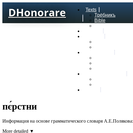
DHonorare
Texts
Тре́бникъ
Bible
Letter of Aristeas
Search
Lexicon
Greek Lexicon
Church Slavonic l
Frequencies
Frequencies word
Frequencies lexe
Statistic wordform
Slavic dictionaries
Dyachenko G. Slav
Sedakova O. Slavi
About
пє́рстни
Информация на основе грамматического словаря А.Е.Полякова
More detailed ▼