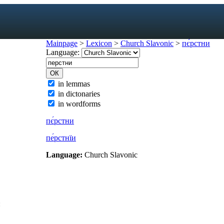
Mainpage
>
Lexicon
>
Church Slavonic
>
пє́рстни
Language:
exicon
in lemmas
in dictonaries
forms
in wordforms
mes
s
пє́рстни
ic dictionary
пе́рстнїи
c dictionary
Language:
Church Slavonic
: