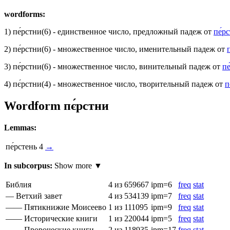
wordforms:
1)
пе́рстни
(6)
- единственное число, предложный падеж от
пе́р
2)
пе́рстни
(6)
- множественное число, именительный падеж от
3)
пе́рстни
(6)
- множественное число, винительный падеж от
пе
4)
пє́рстни
(4)
- множественное число, творительный падеж от
п
Wordform
пє́рстни
Lemmas:
пе́рстень
4
→
In subcorpus:
Show more ▼
Библия
4
из 659667
ipm=6
freq
stat
— Ветхий завет
4
из 534139
ipm=7
freq
stat
—— Пятикнижие Моисеево
1
из 111095
ipm=9
freq
stat
—— Исторические книги
1
из 220044
ipm=5
freq
stat
—— Пророческие книги
2
из 118935
ipm=17
freq
stat