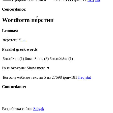
Concordance:
Wordform
пе́рстни
Lemmas:
пе́рстень
5
→
Parallel greek words:
δακτύλιοι
(1)
δακτυλίους
(3)
δακτυλίδια
(1)
In subcorpus:
Show more ▼
Богослужебные тексты
5
из 27698
ipm=181
freq
stat
Concordance:
Разработка сайта:
Sajgak