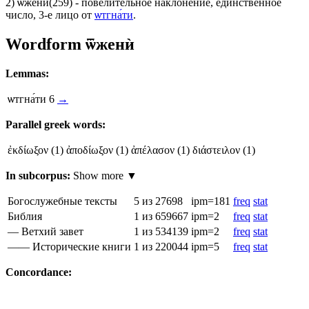
2)
ѿжени́
(259)
- повелительное наклонение, единственное
число, 3-е лицо от
ѡтгна́ти
.
Wordform
ѿженѝ
Lemmas:
ѡтгна́ти
6
→
Parallel greek words:
ἐκδίωξον
(1)
ἀποδίωξον
(1)
ἀπέλασον
(1)
διάστειλον
(1)
In subcorpus:
Show more ▼
Богослужебные тексты
5
из 27698
ipm=181
freq
stat
Библия
1
из 659667
ipm=2
freq
stat
— Ветхий завет
1
из 534139
ipm=2
freq
stat
—— Исторические книги
1
из 220044
ipm=5
freq
stat
Concordance: