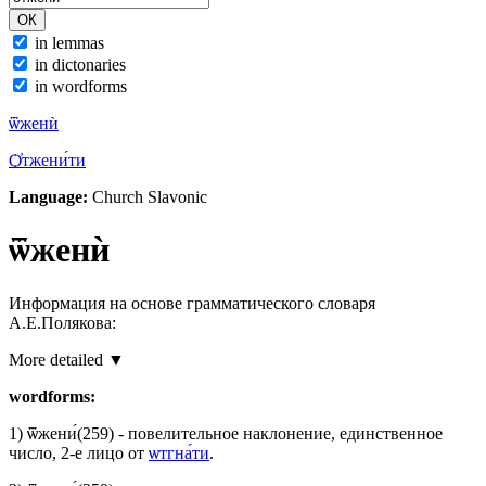
in lemmas
in dictonaries
in wordforms
ѿженѝ
Ѻ҆тжени́ти
Language:
Church Slavonic
ѿженѝ
Информация на основе грамматического словаря
А.Е.Полякова:
More detailed ▼
wordforms:
1)
ѿжени́
(259)
- повелительное наклонение, единственное
число, 2-е лицо от
ѡтгна́ти
.