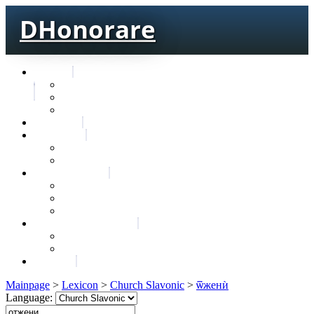
DHonorare
Texts
Тре́бникъ
Bible
Letter of Aristeas
Search
Lexicon
Greek Lexicon
Church Slavonic lexicon
Frequencies
Frequencies wordforms
Frequencies lexemes
Statistic wordforms
Slavic dictionaries
Dyachenko G. Slavic dictionary
Sedakova O. Slavic dictionary
About
Mainpage
>
Lexicon
>
Church Slavonic
>
ѿженѝ
Language: