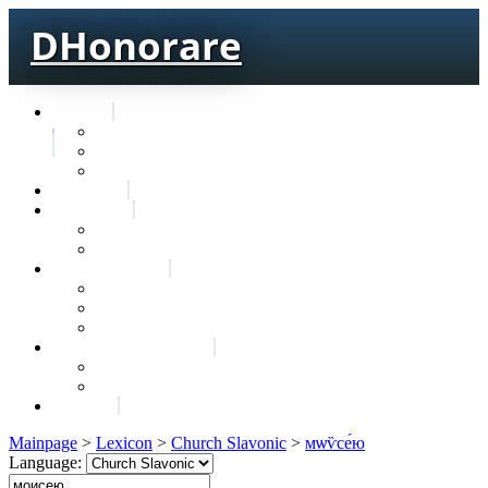
DHonorare
Texts
Тре́бникъ
Bible
Letter of Aristeas
Search
Lexicon
Greek Lexicon
Church Slavonic lexicon
Frequencies
Frequencies wordforms
Frequencies lexemes
Statistic wordforms
Slavic dictionaries
Dyachenko G. Slavic dictionary
Sedakova O. Slavic dictionary
About
Mainpage
>
Lexicon
>
Church Slavonic
>
мѡѷсе́ю
Language: