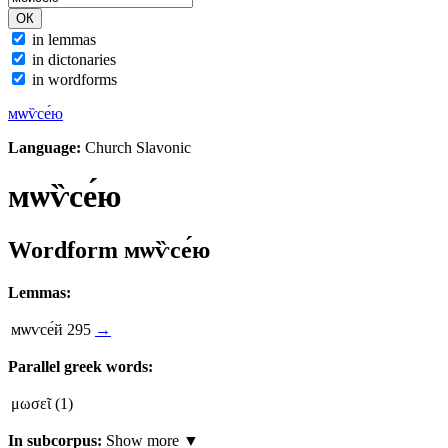
in lemmas
in dictonaries
in wordforms
мѡѷсе́ю
Language:
Church Slavonic
мѡѷсе́ю
Wordform
мѡѷсе́ю
Lemmas:
мѡѵсе́й
295
→
Parallel greek words:
μωσεῖ
(1)
In subcorpus:
Show more ▼