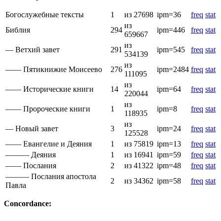
Богослужебные тексты
1
из 27698
ipm=36
freq
stat
из
Библия
294
ipm=446
freq
stat
659667
из
— Ветхий завет
291
ipm=545
freq
stat
534139
из
—— Пятикнижие Моисеево
276
ipm=2484
freq
stat
111095
из
—— Исторические книги
14
ipm=64
freq
stat
220044
из
—— Пророческие книги
1
ipm=8
freq
stat
118935
из
— Новый завет
3
ipm=24
freq
stat
125528
—— Евангелие и Деяния
1
из 75819
ipm=13
freq
stat
——— Деяния
1
из 16941
ipm=59
freq
stat
—— Послания
2
из 41322
ipm=48
freq
stat
——— Послания апостола
2
из 34362
ipm=58
freq
stat
Павла
Concordance: