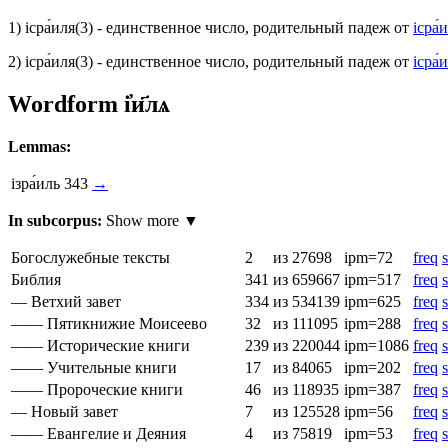
1)
ісра́иля
(3)
- единственное число, родительный падеж от
ісра́
2)
ісра́иля
(3)
- единственное число, родительный падеж от
ісра́
Wordform
і҆и҃лѧ
Lemmas:
ізра́иль
343
→
In subcorpus:
Show more ▼
Богослужебные тексты
2
из 27698
ipm=72
freq
s
Библия
341
из 659667
ipm=517
freq
s
— Ветхий завет
334
из 534139
ipm=625
freq
s
—— Пятикнижие Моисеево
32
из 111095
ipm=288
freq
s
—— Исторические книги
239
из 220044
ipm=1086
freq
s
—— Учительные книги
17
из 84065
ipm=202
freq
s
—— Пророческие книги
46
из 118935
ipm=387
freq
s
— Новый завет
7
из 125528
ipm=56
freq
s
—— Евангелие и Деяния
4
из 75819
ipm=53
freq
s