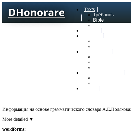
DHonorare
Texts
Тре́бникъ
Bible
Letter of Aristeas
Search
Lexicon
Greek Lexicon
Church Slavonic l
Frequencies
Frequencies word
Frequencies lexe
Statistic wordform
Slavic dictionaries
Dyachenko G. Slav
Sedakova O. Slavi
About
Информация на основе грамматического словаря А.Е.Полякова
More detailed ▼
wordforms: