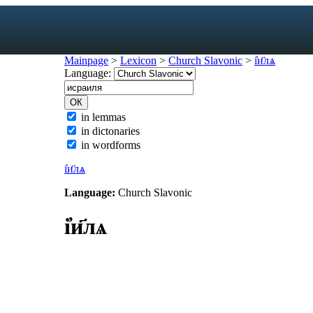
Mainpage
>
Lexicon
>
Church Slavonic
>
і҆и҃лѧ
Language:
exicon
in lemmas
in dictonaries
forms
in wordforms
mes
s
і҆и҃лѧ
ic dictionary
Language:
Church Slavonic
c dictionary
і҆и҃лѧ
: