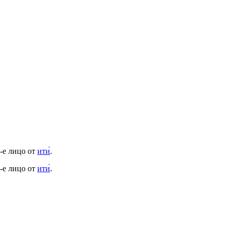
:
-е лицо от
ити́
.
-е лицо от
ити́
.