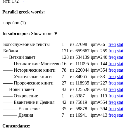
ити́
172
→
Parallel greek words:
πορεύου
(1)
In subcorpus:
Show more ▼
Богослужебные тексты
1
из 27698
ipm=36
freq
stat
Библия
171
из 659667
ipm=259
freq
stat
— Ветхий завет
128
из 534139
ipm=240
freq
stat
—— Пятикнижие Моисеево
16
из 111095
ipm=144
freq
stat
—— Исторические книги
78
из 220044
ipm=354
freq
stat
—— Учительные книги
7
из 84065
ipm=83
freq
stat
—— Пророческие книги
27
из 118935
ipm=227
freq
stat
— Новый завет
43
из 125528
ipm=343
freq
stat
—— Откровение
1
из 8387
ipm=119
freq
stat
—— Евангелие и Деяния
42
из 75819
ipm=554
freq
stat
——— Евангелие
35
из 58878
ipm=594
freq
stat
——— Деяния
7
из 16941
ipm=413
freq
stat
Concordance: