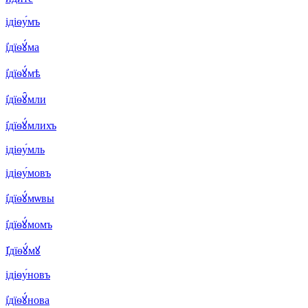
ідіѳу́мъ
і҆дїѳꙋ́ма
і҆дїѳꙋ́мѣ
і҆дїѳꙋ̑мли
і҆дїѳꙋ́млихъ
ідіѳу́мль
ідіѳу́мовъ
і҆дїѳꙋ́мѡвы
і҆дїѳꙋ́момъ
І҆дїѳꙋ́мꙋ
ідіѳу́новъ
і҆дїѳꙋ́нова