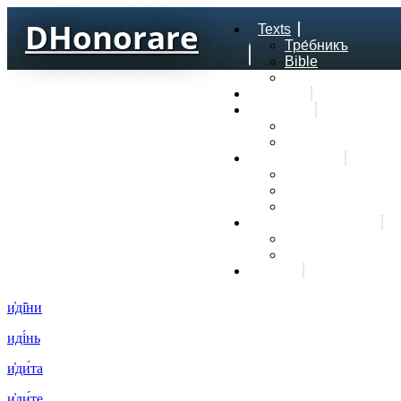
DHonorare
Texts
Тре́бникъ
Bible
Letter of Aristeas
Search
Lexicon
Greek Lexicon
Church Slavonic l
Frequencies
Frequencies word
Frequencies lexe
Statistic wordform
Slavic dictionaries
Dyachenko G. Slav
Sedakova O. Slavi
About
и҆ді̑ни
иді́нь
и҆ди́та
и҆ди́те