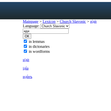
Mainpage
>
Lexicon
>
Church Slavonic
>
и҆дѝ
Language:
exicon
in lemmas
in dictonaries
forms
in wordforms
mes
s
и҆дѝ
ic dictionary
іді́а
c dictionary
иді́нъ