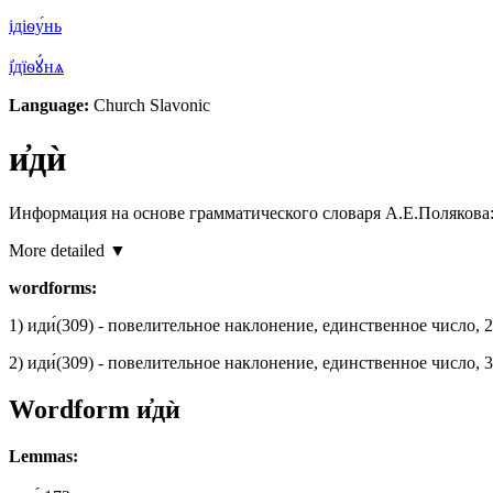
ідіѳу́нь
і҆дїѳꙋ́нѧ
Language:
Church Slavonic
и҆дѝ
Информация на основе грамматического словаря А.Е.Полякова
More detailed ▼
wordforms:
1)
иди́
(309)
- повелительное наклонение, единственное число, 2
2)
иди́
(309)
- повелительное наклонение, единственное число, 3
Wordform
и҆дѝ
Lemmas: