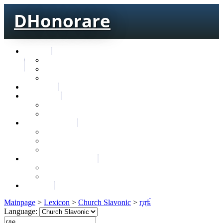
DHonorare
Texts
Тре́бникъ
Bible
Letter of Aristeas
Search
Lexicon
Greek Lexicon
Church Slavonic lexicon
Frequencies
Frequencies wordforms
Frequencies lexemes
Statistic wordforms
Slavic dictionaries
Dyachenko G. Slavic dictionary
Sedakova O. Slavic dictionary
About
Mainpage
>
Lexicon
>
Church Slavonic
>
гдѣ́
Language: