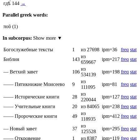
гдѣ́
144
→
Parallel greek words:
ποῦ
(1)
In subcorpus:
Show more ▼
Богослужебные тексты
1
из 27698
ipm=36
freq
stat
из
Библия
143
ipm=217
freq
stat
659667
из
— Ветхий завет
106
ipm=198
freq
stat
534139
из
—— Пятикнижие Моисеево
9
ipm=81
freq
stat
111095
из
—— Исторические книги
28
ipm=127
freq
stat
220044
—— Учительные книги
20
из 84065
ipm=238
freq
stat
из
—— Пророческие книги
49
ipm=412
freq
stat
118935
из
— Новый завет
37
ipm=295
freq
stat
125528
—— Откровение
1
из 8387
ipm=119
freq
stat