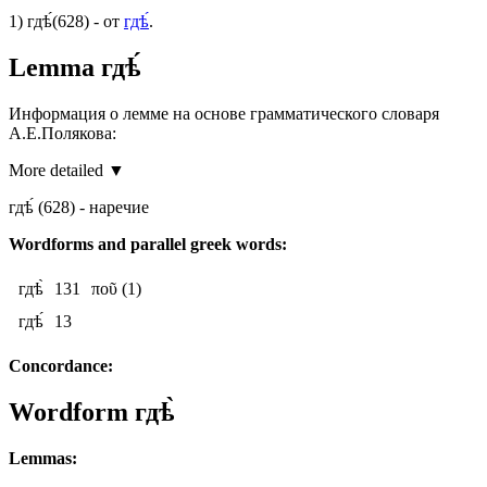
1)
гдѣ́
(628)
- от
гдѣ́
.
Lemma
гдѣ́
Информация о лемме на основе грамматического словаря
А.Е.Полякова:
More detailed ▼
гдѣ́
(628)
- наречие
Wordforms and parallel greek words:
гдѣ̀
131
ποῦ
(1)
гдѣ́
13
Concordance:
Wordform
гдѣ̀
Lemmas: