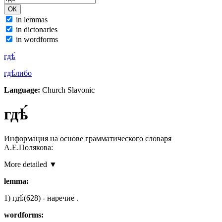
in lemmas
in dictonaries
in wordforms
гдѣ́
гдѣ́либо
Language:
Church Slavonic
гдѣ́
Информация на основе грамматического словаря
А.Е.Полякова:
More detailed ▼
lemma:
1)
гдѣ́
(628)
- наречие
.
wordforms: