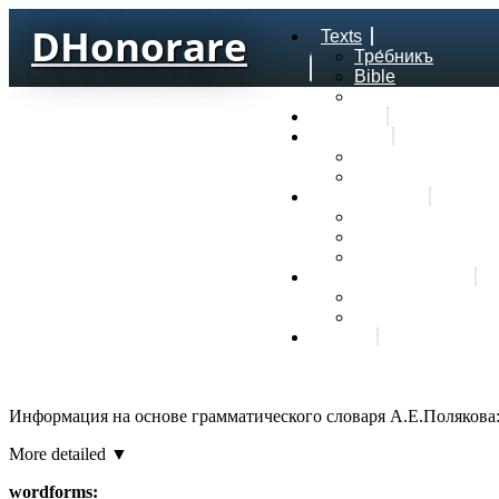
DHonorare
Texts
Тре́бникъ
Bible
Letter of Aristeas
Search
Lexicon
Greek Lexicon
Church Slavonic l
Frequencies
Frequencies word
Frequencies lexe
Statistic wordform
Slavic dictionaries
Dyachenko G. Slav
Sedakova O. Slavi
About
Информация на основе грамматического словаря А.Е.Полякова
More detailed ▼
wordforms: