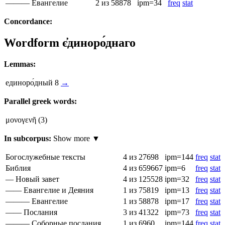
——— Евангелие
2
из 58878
ipm=34
freq
stat
Concordance:
Wordform
є҆диноро́днаго
Lemmas:
единоро́дный
8
→
Parallel greek words:
μονογενῆ
(3)
In subcorpus:
Show more ▼
Богослужебные тексты
4
из 27698
ipm=144
freq
stat
Библия
4
из 659667
ipm=6
freq
stat
— Новый завет
4
из 125528
ipm=32
freq
stat
—— Евангелие и Деяния
1
из 75819
ipm=13
freq
stat
——— Евангелие
1
из 58878
ipm=17
freq
stat
—— Послания
3
из 41322
ipm=73
freq
stat
——— Соборные послания
1
из 6960
ipm=144
freq
stat