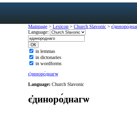
Mainpage
>
Lexicon
>
Church Slavonic
>
є҆диноро́дна
Language:
exicon
in lemmas
in dictonaries
forms
in wordforms
mes
s
є҆диноро́днагѡ
ic dictionary
Language:
Church Slavonic
c dictionary
є҆диноро́днагѡ
: