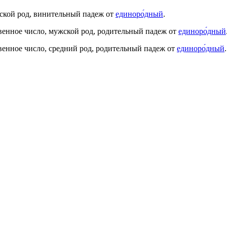
жской род, винительный падеж от
единоро́дный
.
венное число, мужской род, родительный падеж от
единоро́дный
венное число, средний род, родительный падеж от
единоро́дный
.