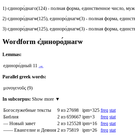
1)
єдиноро́днаго
(124)
- полная форма, единственное число, му
2)
єдиноро́днагѡ
(125)
,
единоро́днагѡ
(3)
- полная форма, единст
3)
єдиноро́днагѡ
(125)
,
единоро́днагѡ
(3)
- полная форма, единст
Wordform
є҆диноро́днагѡ
Lemmas:
единоро́дный
11
→
Parallel greek words:
μονογενοῦς
(9)
In subcorpus:
Show more ▼
Богослужебные тексты
9
из 27698
ipm=325
freq
stat
Библия
2
из 659667
ipm=3
freq
stat
— Новый завет
2
из 125528
ipm=16
freq
stat
—— Евангелие и Деяния
2
из 75819
ipm=26
freq
stat