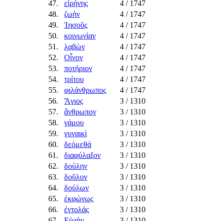
47.
εἰρήνης
4
/ 1747
48.
ζωὴν
4
/ 1747
49.
Ἰησοῦς
4
/ 1747
50.
κοινωνίαν
4
/ 1747
51.
λαβὼν
4
/ 1747
52.
Οἶνον
4
/ 1747
53.
ποτήριον
4
/ 1747
54.
τρίτου
4
/ 1747
55.
φιλάνθρωπος
4
/ 1747
56.
Ἅγιος
3
/ 1310
57.
ἄνθρωπον
3
/ 1310
58.
γάμου
3
/ 1310
59.
γυναικὶ
3
/ 1310
60.
δεόμεθά
3
/ 1310
61.
διαφύλαξον
3
/ 1310
62.
δούλην
3
/ 1310
63.
δοῦλον
3
/ 1310
64.
δούλων
3
/ 1310
65.
ἐκφώνως
3
/ 1310
66.
ἐντολάς
3
/ 1310
67.
Εὐχὴν
3
/ 1310