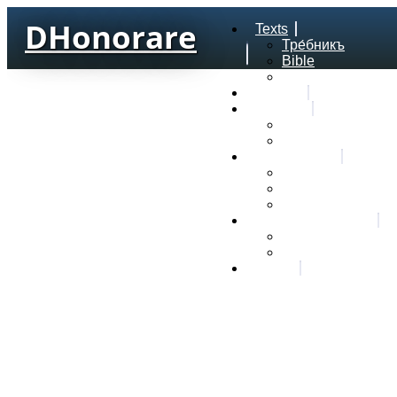
DHonorare
Texts
Тре́бникъ
Bible
Letter of Aristeas
Search
Lexicon
Greek Lexicon
Church Slavonic l
Frequencies
Frequencies word
Frequencies lexe
Statistic wordform
Slavic dictionaries
Dyachenko G. Slav
Sedakova O. Slavi
About