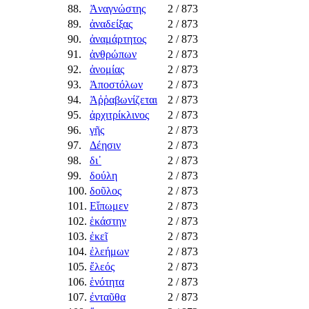
88.
Ἀναγνώστης
2
/ 873
89.
ἀναδείξας
2
/ 873
90.
ἀναμάρτητος
2
/ 873
91.
ἀνθρώπων
2
/ 873
92.
ἀνομίας
2
/ 873
93.
Ἀποστόλων
2
/ 873
94.
Ἀῤῥαβωνίζεται
2
/ 873
95.
ἀρχιτρίκλινος
2
/ 873
96.
γῆς
2
/ 873
97.
Δέησιν
2
/ 873
98.
δι᾿
2
/ 873
99.
δούλη
2
/ 873
100.
δοῦλος
2
/ 873
101.
Εἴπωμεν
2
/ 873
102.
ἑκάστην
2
/ 873
103.
ἐκεῖ
2
/ 873
104.
ἐλεήμων
2
/ 873
105.
ἔλεός
2
/ 873
106.
ἑνότητα
2
/ 873
107.
ἐνταῦθα
2
/ 873