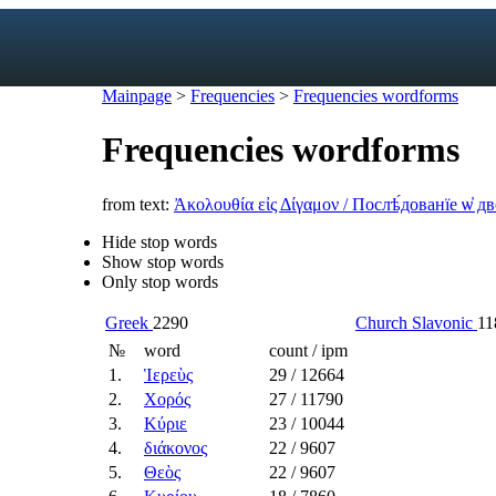
Mainpage
>
Frequencies
>
Frequencies wordforms
Frequencies wordforms
exicon
from text:
Ἀκολουθία εἰς Δίγαμον
/
Послѣ́дованїе ѡ҆ д
forms
mes
Hide stop words
s
Show stop words
Only stop words
ic dictionary
c dictionary
Greek
2290
Church Slavonic
11
№
word
count / ipm
1.
Ἱερεὺς
29
/ 12664
2.
Χορός
27
/ 11790
3.
Κύριε
23
/ 10044
4.
διάκονος
22
/ 9607
5.
Θεὸς
22
/ 9607