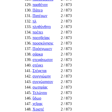
129.
παρθένον
2
/ 873
130.
Πάτερ
2
/ 873
131.
Πατέρων
2
/ 873
132.
πλ
2
/ 873
133.
πληθύνθητι
2
/ 873
134.
πρέπει
2
/ 873
135.
πρεσβείαις
2
/ 873
136.
προσκύνησις
2
/ 873
137.
Πρόσχωμεν
2
/ 873
138.
σάρκα
2
/ 873
139.
στεφάνωσον
2
/ 873
140.
στέφει
2
/ 873
141.
Στέφεται
2
/ 873
142.
συγγνώμην
2
/ 873
143.
συγχώρησον
2
/ 873
144.
σωτηρίας
2
/ 873
145.
Τελώνου
2
/ 873
146.
ὕδωρ
2
/ 873
147.
χεῖρας
2
/ 873
148.
Χριστέ
2
/ 873