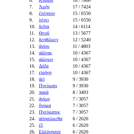
6.
Κυρίου
18
/ 7860
7.
Ἀμήν
17
/ 7424
8.
ἐλέησον
15
/ 6550
9.
λέγει
15
/ 6550
10.
δεῖνα
14
/ 6114
11.
Θεοῦ
13
/ 5677
12.
δεηθῶμεν
12
/ 5240
13.
ἁγίου
11
/ 4803
14.
αἰῶνας
10
/ 4367
15.
αἰώνων
10
/ 4367
16.
Δόξα
10
/ 4367
17.
εἰρήνῃ
10
/ 4367
18.
ἀεὶ
9
/ 3930
19.
Πνεύματι
9
/ 3930
20.
παρὰ
8
/ 3493
21.
ἁγίων
7
/ 3057
22.
ὄνομα
7
/ 3057
23.
Πνεύματος
7
/ 3057
24.
αἰτησώμεθα
6
/ 2620
25.
ἐξ
6
/ 2620
26.
Εὐλόγησον
6
/ 2620