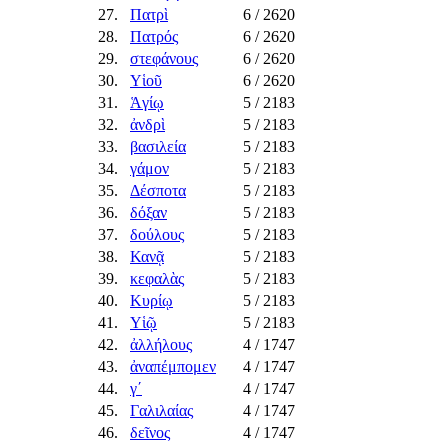
27.
Πατρὶ
6
/ 2620
28.
Πατρός
6
/ 2620
29.
στεφάνους
6
/ 2620
30.
Υἱοῦ
6
/ 2620
31.
Ἁγίῳ
5
/ 2183
32.
ἀνδρὶ
5
/ 2183
33.
βασιλεία
5
/ 2183
34.
γάμον
5
/ 2183
35.
Δέσποτα
5
/ 2183
36.
δόξαν
5
/ 2183
37.
δούλους
5
/ 2183
38.
Κανᾷ
5
/ 2183
39.
κεφαλὰς
5
/ 2183
40.
Κυρίῳ
5
/ 2183
41.
Υἱῷ
5
/ 2183
42.
ἀλλήλους
4
/ 1747
43.
ἀναπέμπομεν
4
/ 1747
44.
γ´
4
/ 1747
45.
Γαλιλαίας
4
/ 1747
46.
δεῖνος
4
/ 1747