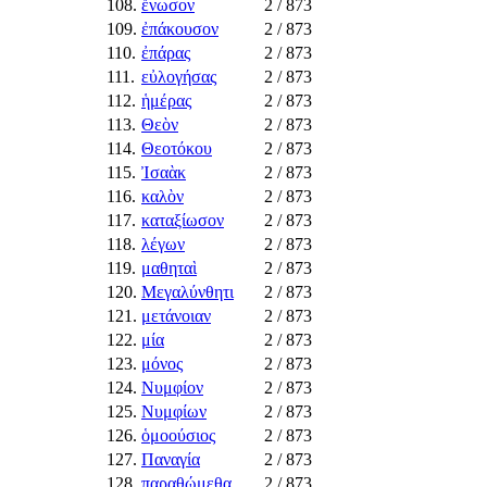
108.
ἕνωσον
2
/ 873
109.
ἐπάκουσον
2
/ 873
110.
ἐπάρας
2
/ 873
111.
εὐλογήσας
2
/ 873
112.
ἡμέρας
2
/ 873
113.
Θεὸν
2
/ 873
114.
Θεοτόκου
2
/ 873
115.
Ἰσαὰκ
2
/ 873
116.
καλὸν
2
/ 873
117.
καταξίωσον
2
/ 873
118.
λέγων
2
/ 873
119.
μαθηταὶ
2
/ 873
120.
Μεγαλύνθητι
2
/ 873
121.
μετάνοιαν
2
/ 873
122.
μία
2
/ 873
123.
μόνος
2
/ 873
124.
Νυμφίον
2
/ 873
125.
Νυμφίων
2
/ 873
126.
ὁμοούσιος
2
/ 873
127.
Παναγία
2
/ 873
128.
παραθώμεθα
2
/ 873