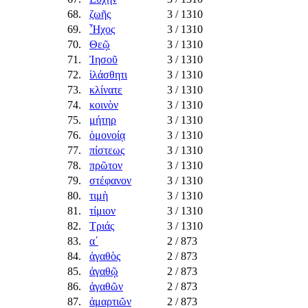
68.
ζωῆς
3
/ 1310
69.
Ἦχος
3
/ 1310
70.
Θεῷ
3
/ 1310
71.
Ἰησοῦ
3
/ 1310
72.
ἱλάσθητι
3
/ 1310
73.
κλίνατε
3
/ 1310
74.
κοινὸν
3
/ 1310
75.
μήτηρ
3
/ 1310
76.
ὁμονοίᾳ
3
/ 1310
77.
πίστεως
3
/ 1310
78.
πρῶτον
3
/ 1310
79.
στέφανον
3
/ 1310
80.
τιμὴ
3
/ 1310
81.
τίμιον
3
/ 1310
82.
Τριάς
3
/ 1310
83.
α´
2
/ 873
84.
ἀγαθὸς
2
/ 873
85.
ἀγαθῷ
2
/ 873
86.
ἀγαθῶν
2
/ 873
87.
ἁμαρτιῶν
2
/ 873