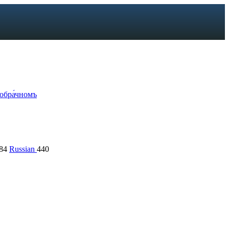
вобра́чномъ
84
Russian
440