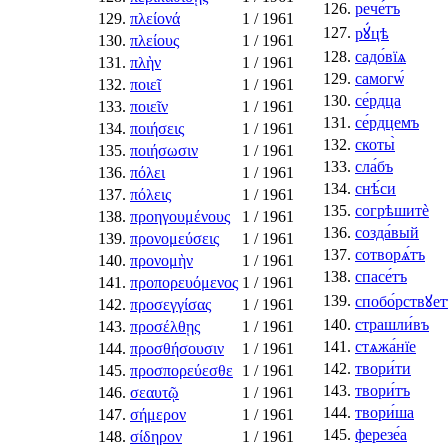
126.
рече́тъ
129.
πλείονά
1
/ 1961
127.
рꙋ́цѣ
130.
πλείους
1
/ 1961
128.
садо́вїѧ
131.
πλὴν
1
/ 1961
129.
самогѡ́
132.
ποιεῖ
1
/ 1961
130.
се́рдца
133.
ποιεῖν
1
/ 1961
131.
се́рдцемъ
134.
ποιήσεις
1
/ 1961
132.
скоты̀
135.
ποιήσωσιν
1
/ 1961
133.
сла́бъ
136.
πόλει
1
/ 1961
134.
снѣ́си
137.
πόλεις
1
/ 1961
135.
согрѣшитѐ
138.
προηγουμένους
1
/ 1961
136.
созда́вый
139.
προνομεύσεις
1
/ 1961
137.
сотворѧ́тъ
140.
προνομὴν
1
/ 1961
138.
спасе́тъ
141.
προπορευόμενος
1
/ 1961
139.
спобо́рствꙋет
142.
προσεγγίσας
1
/ 1961
140.
страшли́въ
143.
προσέλθῃς
1
/ 1961
141.
стѧжа́нїе
144.
προσθήσουσιν
1
/ 1961
142.
твори́ти
145.
προσπορεύεσθε
1
/ 1961
143.
твори́тъ
146.
σεαυτῷ
1
/ 1961
144.
твори́ша
147.
σήμερον
1
/ 1961
145.
ферезе́а
148.
σίδηρον
1
/ 1961