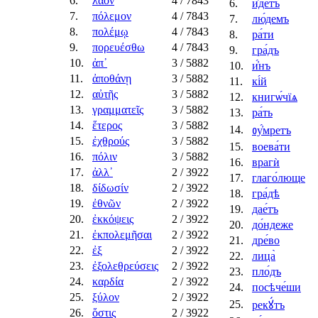
6.
λαὸν
4
/ 7843
6.
и҆́детъ
7.
πόλεμον
4
/ 7843
7.
лю́демъ
8.
πολέμῳ
4
/ 7843
8.
ра́ти
9.
πορευέσθω
4
/ 7843
9.
гра́дъ
10.
ἀπ᾿
3
/ 5882
10.
и҆́нъ
11.
ἀποθάνῃ
3
/ 5882
11.
кі́й
12.
αὐτῆς
3
/ 5882
12.
книгѡ́чїѧ
13.
γραμματεῖς
3
/ 5882
13.
ра́ть
14.
ἕτερος
3
/ 5882
14.
ᲂу҆́мретъ
15.
ἐχθρούς
3
/ 5882
15.
воева́ти
16.
πόλιν
3
/ 5882
16.
врагѝ
17.
ἀλλ᾿
2
/ 3922
17.
глаго́люще
18.
δίδωσίν
2
/ 3922
18.
гра́дѣ
19.
ἐθνῶν
2
/ 3922
19.
дае́тъ
20.
ἐκκόψεις
2
/ 3922
20.
до́ндеже
21.
ἐκπολεμῆσαι
2
/ 3922
21.
дре́во
22.
ἐξ
2
/ 3922
22.
лица̀
23.
ἐξολεθρεύσεις
2
/ 3922
23.
пло́дъ
24.
καρδία
2
/ 3922
24.
посѣче́ши
25.
ξύλον
2
/ 3922
25.
рекꙋ́тъ
26.
ὅστις
2
/ 3922