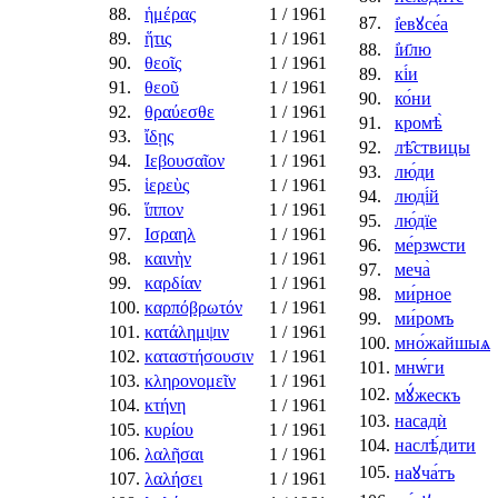
88.
ἡμέρας
1
/ 1961
87.
і҆евꙋсе́а
89.
ἥτις
1
/ 1961
88.
і҆и҃лю
90.
θεοῖς
1
/ 1961
89.
кі́и
91.
θεοῦ
1
/ 1961
90.
ко́ни
92.
θραύεσθε
1
/ 1961
91.
кромѣ̀
93.
ἴδῃς
1
/ 1961
92.
лѣ̑ствицы
94.
Ιεβουσαῖον
1
/ 1961
93.
лю́ди
95.
ἱερεὺς
1
/ 1961
94.
люді́й
96.
ἵππον
1
/ 1961
95.
лю́дїе
97.
Ισραηλ
1
/ 1961
96.
ме́рзѡсти
98.
καινὴν
1
/ 1961
97.
меча̀
99.
καρδίαν
1
/ 1961
98.
ми́рное
100.
καρπόβρωτόν
1
/ 1961
99.
ми́ромъ
101.
κατάλημψιν
1
/ 1961
100.
мно́жайшыѧ
102.
καταστήσουσιν
1
/ 1961
101.
мнѡ́ги
103.
κληρονομεῖν
1
/ 1961
102.
мꙋ́жескъ
104.
κτήνη
1
/ 1961
103.
насадѝ
105.
κυρίου
1
/ 1961
104.
наслѣ́дити
106.
λαλῆσαι
1
/ 1961
105.
наꙋча́тъ
107.
λαλήσει
1
/ 1961