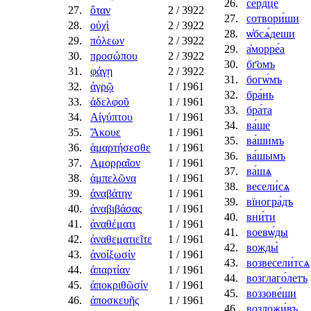
26.
се́рдце
27.
ὅταν
2
/ 3922
27.
сотвори́ши
28.
οὐχὶ
2
/ 3922
28.
ѡ҆бсѧ́деши
29.
πόλεων
2
/ 3922
29.
а҆морре́а
30.
προσώπου
2
/ 3922
30.
бг҃омъ
31.
φάγῃ
2
/ 3922
31.
богѡ́мъ
32.
ἀγρῷ
1
/ 1961
32.
бра́нь
33.
ἀδελφοῦ
1
/ 1961
33.
бра́та
34.
Αἰγύπτου
1
/ 1961
34.
ва́ше
35.
Ἄκουε
1
/ 1961
35.
ва́шимъ
36.
ἁμαρτήσεσθε
1
/ 1961
36.
ва́шымъ
37.
Αμορραῖον
1
/ 1961
37.
ва́шѧ
38.
ἀμπελῶνα
1
/ 1961
38.
весели́сѧ
39.
ἀναβάτην
1
/ 1961
39.
вїногра́дъ
40.
ἀναβιβάσας
1
/ 1961
40.
вни́ти
41.
ἀναθέματι
1
/ 1961
41.
воевѡ́ды
42.
ἀναθεματιεῖτε
1
/ 1961
42.
вожды̀
43.
ἀνοίξωσίν
1
/ 1961
43.
возвесели́тсѧ
44.
ἀπαρτίαν
1
/ 1961
44.
возглаго́летъ
45.
ἀποκριθῶσίν
1
/ 1961
45.
воззове́ши
46.
ἀποσκευῆς
1
/ 1961
46.
возложи́въ