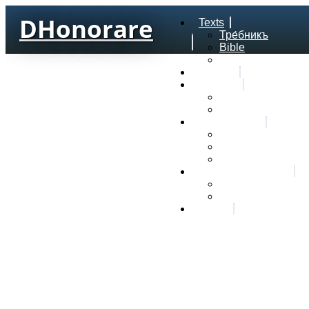
DHonorare
Texts
Тре́бникъ
Bible
Letter of Aristeas
Search
Lexicon
Greek Lexicon
Church Slavonic l
Frequencies
Frequencies word
Frequencies lexe
Statistic wordform
Slavic dictionaries
Dyachenko G. Slav
Sedakova O. Slavi
About