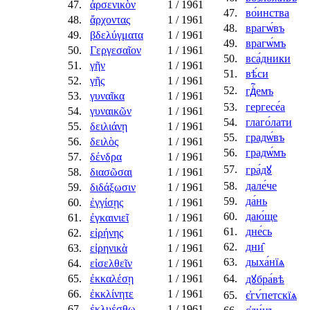
47.
ἀρσενικὸν
1
/ 1961
47.
во́инства
48.
ἄρχοντας
1
/ 1961
48.
врагѡ́въ
49.
βδελύγματα
1
/ 1961
49.
врагѡ́мъ
50.
Γεργεσαῖον
1
/ 1961
50.
вса́дники
51.
γῆν
1
/ 1961
51.
вѣ́си
52.
γῆς
1
/ 1961
52.
гдⷭ҇емъ
53.
γυναῖκα
1
/ 1961
53.
гергесе́а
54.
γυναικῶν
1
/ 1961
54.
глаго́лати
55.
δειλιάνῃ
1
/ 1961
55.
градѡ́въ
56.
δειλὸς
1
/ 1961
56.
градѡ́мъ
57.
δένδρα
1
/ 1961
57.
гра́дꙋ
58.
διασῶσαι
1
/ 1961
58.
дале́че
59.
διδάξωσιν
1
/ 1961
59.
да́нь
60.
ἐγγίσῃς
1
/ 1961
60.
даю́ще
61.
ἐγκαινιεῖ
1
/ 1961
61.
дне́сь
62.
εἰρήνης
1
/ 1961
62.
дни̑
63.
εἰρηνικὰ
1
/ 1961
63.
дыха́нїѧ
64.
εἰσελθεῖν
1
/ 1961
65.
ἐκκαλέσῃ
1
/ 1961
64.
дꙋбра́вѣ
66.
ἐκκλίνητε
1
/ 1961
65.
є҆гѵ́петскїѧ
67.
ἐκλυέσθω
1
/ 1961