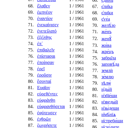
66.
є҆ди́нъ
68.
ἔλαβεν
1
/ 1961
67.
є҆ли̑ка
69.
ἐμπνέον
1
/ 1961
68.
є҆ли̑ки
70.
ἐναντίον
1
/ 1961
69.
є҆ѵе́а
71.
ἐνεκαίνισεν
1
/ 1961
70.
желѣ́зо
72.
ἐνετείλατό
1
/ 1961
71.
же́нъ
73.
ἐξέλθῃς
1
/ 1961
72.
женꙋ̀
74.
ἐπ᾿
1
/ 1961
73.
жи́ва
75.
ἐπιβαλεῖν
1
/ 1961
74.
жре́цъ
76.
ἐπίστασαι
1
/ 1961
75.
забра̑ла
77.
ἐποίησαν
1
/ 1961
76.
заповѣ́да
78.
ἐρεῖ
1
/ 1961
77.
землѝ
79.
ἐροῦσιν
1
/ 1961
78.
зе́млю
80.
ἔσονταί
1
/ 1961
79.
ѕѣлѡ̀
81.
Ευαῖον
1
/ 1961
80.
и҆ды́й
82.
εὑρεθέντες
1
/ 1961
81.
и҆збїе́ши
83.
εὐφράνθη
1
/ 1961
82.
и҆зведы́й
84.
εὐφρανθήσεται
1
/ 1961
83.
и҆зы́деши
85.
ἐφύτευσεν
1
/ 1961
84.
и҆мѣ́нїѧ
86.
ἐχθρῶν
1
/ 1961
85.
и҆стреби́ши
87.
ζωγρήσετε
1
/ 1961
86.
и҆схо́дите