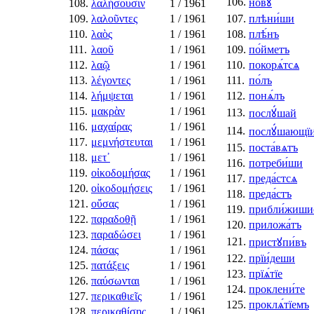
106.
но́вꙋ
108.
λαλήσουσιν
1
/ 1961
109.
λαλοῦντες
1
/ 1961
107.
плѣни́ши
110.
λαὸς
1
/ 1961
108.
плѣ́нъ
111.
λαοῦ
1
/ 1961
109.
по́йметъ
112.
λαῷ
1
/ 1961
110.
покорѧ́тсѧ
113.
λέγοντες
1
/ 1961
111.
по́лъ
114.
λήμψεται
1
/ 1961
112.
понѧ́лъ
115.
μακρὰν
1
/ 1961
113.
послꙋ́шай
116.
μαχαίρας
1
/ 1961
114.
послꙋ́шающї
117.
μεμνήστευται
1
/ 1961
115.
поста́вѧтъ
118.
μετ᾿
1
/ 1961
116.
потреби́ши
119.
οἰκοδομήσας
1
/ 1961
117.
преда́стсѧ
120.
οἰκοδομήσεις
1
/ 1961
118.
преда́стъ
121.
οὔσας
1
/ 1961
119.
прибли́жиши
122.
παραδοθῇ
1
/ 1961
120.
приложа́тъ
123.
παραδώσει
1
/ 1961
121.
пристꙋпи́въ
124.
πάσας
1
/ 1961
122.
прїи́деши
125.
πατάξεις
1
/ 1961
123.
прїѧ́тїе
126.
παύσωνται
1
/ 1961
124.
проклени́те
127.
περικαθιεῖς
1
/ 1961
125.
проклѧ́тїемъ
128.
περικαθίσῃς
1
/ 1961