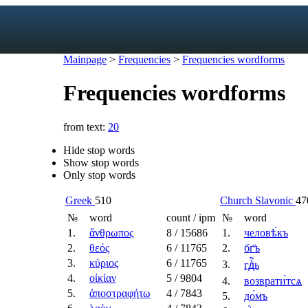
Mainpage
>
Frequencies
>
Frequencies wordforms
Frequencies wordforms
exicon
from text:
20
forms
mes
Hide stop words
s
Show stop words
Only stop words
ic dictionary
c dictionary
Greek
510
Church Slavonic
47
№
word
count / ipm
№
word
1.
ἄνθρωπος
8
/ 15686
1.
человѣ́къ
2.
θεός
6
/ 11765
2.
бг҃ъ
3.
κύριος
6
/ 11765
3.
гдⷭ҇ь
4.
οἰκίαν
5
/ 9804
4.
возврати́тсѧ
5.
ἀποστραφήτω
4
/ 7843
5.
до́мъ