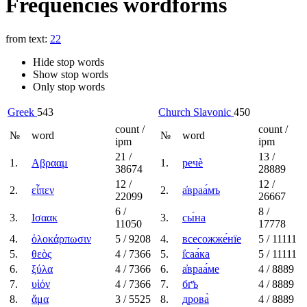
Frequencies wordforms
from text:
22
Hide stop words
Show stop words
Only stop words
Greek
543
Church Slavonic
450
count /
count /
№
word
№
word
ipm
ipm
21
/
13
/
1.
Αβρααμ
1.
речѐ
38674
28889
12
/
12
/
2.
εἶπεν
2.
а҆враа́мъ
22099
26667
6
/
8
/
3.
Ισαακ
3.
сы́на
11050
17778
4.
ὁλοκάρπωσιν
5
/ 9208
4.
всесожже́нїе
5
/ 11111
5.
θεὸς
4
/ 7366
5.
і҆саа́ка
5
/ 11111
6.
ξύλα
4
/ 7366
6.
а҆враа́ме
4
/ 8889
7.
υἱόν
4
/ 7366
7.
бг҃ъ
4
/ 8889
8.
ἅμα
3
/ 5525
8.
дрова̀
4
/ 8889