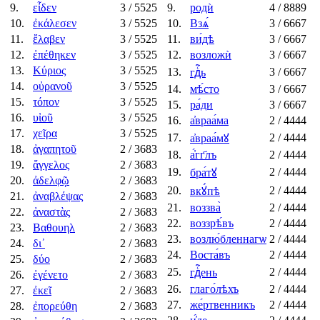
9.
εἶδεν
3
/ 5525
9.
родѝ
4
/ 8889
10.
ἐκάλεσεν
3
/ 5525
10.
Взѧ́
3
/ 6667
11.
ἔλαβεν
3
/ 5525
11.
ви́дѣ
3
/ 6667
12.
ἐπέθηκεν
3
/ 5525
12.
возложѝ
3
/ 6667
13.
Κύριος
3
/ 5525
13.
3
/ 6667
гдⷭ҇ь
14.
οὐρανοῦ
3
/ 5525
14.
мѣ́сто
3
/ 6667
15.
τόπον
3
/ 5525
15.
ра́ди
3
/ 6667
16.
υἱοῦ
3
/ 5525
16.
а҆враа́ма
2
/ 4444
17.
χεῖρα
3
/ 5525
17.
2
/ 4444
а҆враа́мꙋ
18.
ἀγαπητοῦ
2
/ 3683
18.
а҆́гг҃лъ
2
/ 4444
19.
ἄγγελος
2
/ 3683
19.
2
/ 4444
бра́тꙋ
20.
ἀδελφῷ
2
/ 3683
20.
2
/ 4444
вкꙋ́пѣ
21.
ἀναβλέψας
2
/ 3683
21.
воззва̀
2
/ 4444
22.
ἀναστὰς
2
/ 3683
22.
воззрѣ́въ
2
/ 4444
23.
Βαθουηλ
2
/ 3683
23.
возлю́бленнагѡ
2
/ 4444
24.
δι᾿
2
/ 3683
24.
Воста́въ
2
/ 4444
25.
δύο
2
/ 3683
25.
2
/ 4444
гдⷭ҇ень
26.
ἐγένετο
2
/ 3683
26.
глаго́лѣхъ
2
/ 4444
27.
ἐκεῖ
2
/ 3683
27.
же́ртвенникъ
2
/ 4444
28.
ἐπορεύθη
2
/ 3683