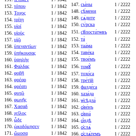
147.
сы́ны
1
/ 2222
152.
τόπου
1
/ 1842
148.
сѣ́мени
1
/ 2222
153.
Τοχος
1
/ 1842
149.
сѧ́дите
1
/ 2222
154.
τρίτῃ
1
/ 1842
150.
сѵ́рска
1
/ 2222
155.
υἱοί
1
/ 1842
151.
1
/ 2222
сꙋпоста́тѡвъ
156.
υἱοὺς
1
/ 1842
152.
та̀
1
/ 2222
157.
υἱῷ
1
/ 1842
153.
таа́ма
1
/ 2222
158.
ὑπεναντίων
1
/ 1842
154.
таве́ка
1
/ 2222
159.
ὑπήκουσας
1
/ 1842
155.
твое́мъ
1
/ 2222
160.
ὑψηλὴν
1
/ 1842
161.
Φαλδας
1
/ 1842
156.
1
/ 2222
томꙋ̀
162.
φοβῇ
1
/ 1842
157.
тохо́са
1
/ 2222
163.
φρέαρ
1
/ 1842
158.
тре́тїй
1
/ 2222
164.
φρέατι
1
/ 1842
159.
фалде́са
1
/ 2222
165.
φυτῷ
1
/ 1842
160.
хаза́да
1
/ 2222
166.
φωνῆς
1
/ 1842
161.
ѡ҆сѣдла̀
1
/ 2222
167.
Χασαδ
1
/ 1842
162.
ѻ҆ве́нъ
1
/ 2222
168.
χεῖλος
1
/ 1842
163.
ѻ҆вна̀
1
/ 2222
169.
ὧδε
1
/ 1842
164.
ѻ҆́ндѣ
1
/ 2222
170.
ᾠκοδόμησεν
1
/ 1842
165.
ѻ҆слѧ̀
1
/ 2222
171.
ὤμοσα
1
/ 1842
166.
ѻ҆слѧ́темъ
1
/ 2222