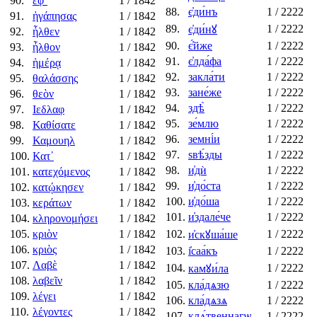
90.
ἐφ᾿
1
/ 1842
88.
є҆ди́нъ
1
/ 2222
91.
ἠγάπησας
1
/ 1842
89.
1
/ 2222
є҆ди́нꙋ
92.
ἦλθεν
1
/ 1842
90.
є҆́йже
1
/ 2222
93.
ἦλθον
1
/ 1842
91.
є҆лда́фа
1
/ 2222
94.
ἡμέρᾳ
1
/ 1842
92.
закла́ти
1
/ 2222
95.
θαλάσσης
1
/ 1842
93.
зане́же
1
/ 2222
96.
θεὸν
1
/ 1842
94.
здѣ̀
1
/ 2222
97.
Ιεδλαφ
1
/ 1842
95.
зе́млю
1
/ 2222
98.
Καθίσατε
1
/ 1842
96.
земні́и
1
/ 2222
99.
Καμουηλ
1
/ 1842
97.
ѕвѣ́зды
1
/ 2222
100.
Κατ᾿
1
/ 1842
98.
и҆дѝ
1
/ 2222
101.
κατεχόμενος
1
/ 1842
99.
и҆до́ста
1
/ 2222
102.
κατῴκησεν
1
/ 1842
100.
и҆до́ша
1
/ 2222
103.
κεράτων
1
/ 1842
101.
и҆здале́че
1
/ 2222
104.
κληρονομήσει
1
/ 1842
105.
κριὸν
1
/ 1842
102.
1
/ 2222
и҆скꙋша́ше
106.
κριὸς
1
/ 1842
103.
і҆саа́къ
1
/ 2222
107.
Λαβὲ
1
/ 1842
104.
1
/ 2222
камꙋи́ла
108.
λαβεῖν
1
/ 1842
105.
кла́дѧзю
1
/ 2222
109.
λέγει
1
/ 1842
106.
кла́дѧзѧ
1
/ 2222
110.
λέγοντες
1
/ 1842
107.
клѧ́твеннагѡ
1
/ 2222