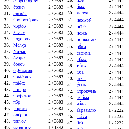
28.
и҆́де
2
/ 4444
29.
ἐπορεύθησαν
2
/ 3683
29.
и҆́мѧ
2
/ 4444
30.
ἔτεκεν
2
/ 3683
30.
ме́лха
2
/ 4444
31.
ἐφείσω
2
/ 3683
32.
θυσιαστήριον
2
/ 3683
31.
2
/ 4444
нахѡ́рꙋ
33.
κυρίου
2
/ 3683
32.
нб҃сѐ
2
/ 4444
34.
λέγων
2
/ 3683
33.
но́жъ
2
/ 4444
35.
μάχαιραν
2
/ 3683
34.
пощадѣ́лъ
2
/ 4444
36.
Μελχα
2
/ 3683
35.
2
/ 4444
рꙋ́ки
37.
Ναχωρ
2
/ 3683
36.
свои́ма
2
/ 4444
38.
ὄνομα
2
/ 3683
37.
сѣ́мѧ
2
/ 4444
39.
ὅρκου
2
/ 3683
38.
та́мѡ
2
/ 4444
40.
ὀφθαλμοῖς
2
/ 3683
39.
ѻ҆́ба
2
/ 4444
41.
παιδάριον
2
/ 3683
40.
ѻ҆вча̀
2
/ 4444
42.
παῖδας
2
/ 3683
41.
ѻ҆́гнь
2
/ 4444
43.
πατέρα
2
/ 3683
42.
ѻ҆трокѡ́мъ
2
/ 4444
44.
πρόβατον
2
/ 3683
43.
ѻ҆чи́ма
2
/ 4444
45.
πῦρ
2
/ 3683
44.
ча́до
2
/ 4444
46.
ῥήματα
2
/ 3683
45.
а҆враа́млю
1
/ 2222
47.
σπέρμα
2
/ 3683
46.
а҆за́ѵа
1
/ 2222
48.
τέκνον
2
/ 3683
47.
бг҃а
1
/ 2222
49.
ἀγαπητόν
1
/ 1842