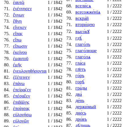
70.
ἑαυτῷ
1
/ 1842
68.
всели́сѧ
1
/ 2222
71.
ἐγέννησεν
1
/ 1842
69.
всесожже́нїѧ
1
/ 2222
72.
ἔγνων
1
/ 1842
70.
вскра́й
1
/ 2222
73.
ἔθνη
1
/ 1842
71.
втори́цею
1
/ 2222
74.
εἵνεκεν
1
/ 1842
72.
1
/ 2222
высо́кꙋ
75.
εἴπας
1
/ 1842
73.
гдѣ́
1
/ 2222
76.
εἴπω
1
/ 1842
74.
глаго́лъ
1
/ 2222
77.
εἴπωσιν
1
/ 1842
75.
глаго́люще
1
/ 2222
78.
ἐκείνου
1
/ 1842
76.
глаго́лѧ
1
/ 2222
79.
ἐμαυτοῦ
1
/ 1842
77.
гла́са
1
/ 2222
80.
ἐμῆς
1
/ 1842
78.
гл҃етъ
1
/ 2222
81.
ἐνευλογηθήσονται
1
/ 1842
79.
го́ръ
1
/ 2222
82.
ἐξέτεινεν
1
/ 1842
80.
горѣ̀
1
/ 2222
83.
ἐπάνω
1
/ 1842
81.
гра́ды
1
/ 2222
84.
ἐπείραζεν
1
/ 1842
82.
два̀
1
/ 2222
85.
ἐπέσαξεν
1
/ 1842
83.
де́нь
1
/ 2222
86.
ἐπιβάλῃς
1
/ 1842
84.
держи́мый
1
/ 2222
87.
ἐποίησας
1
/ 1842
85.
дне́сь
1
/ 2222
88.
εὐλογήσω
1
/ 1842
86.
дро́въ
1
/ 2222
89.
εὐλογῶν
1
/ 1842
87.
дѣ́тищь
1
/ 2222