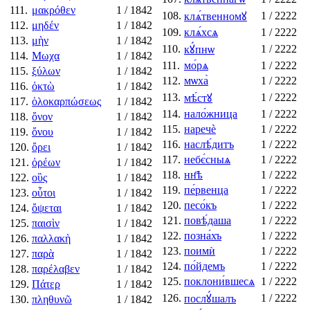
111.
μακρόθεν
1
/ 1842
108.
1
/ 2222
клѧ́твенномꙋ
112.
μηδέν
1
/ 1842
109.
клѧ́хсѧ
1
/ 2222
113.
μὴν
1
/ 1842
110.
1
/ 2222
кꙋ́пнѡ
114.
Μωχα
1
/ 1842
111.
мо́рѧ
1
/ 2222
115.
ξύλων
1
/ 1842
112.
мѡха̀
1
/ 2222
116.
ὀκτὼ
1
/ 1842
113.
1
/ 2222
мѣ́стꙋ
117.
ὁλοκαρπώσεως
1
/ 1842
114.
нало́жница
1
/ 2222
118.
ὄνον
1
/ 1842
115.
наречѐ
1
/ 2222
119.
ὄνου
1
/ 1842
116.
наслѣ́дитъ
1
/ 2222
120.
ὄρει
1
/ 1842
117.
небє́сныѧ
1
/ 2222
121.
ὀρέων
1
/ 1842
118.
нн҃ѣ
1
/ 2222
122.
οὓς
1
/ 1842
119.
пе́рвенца
1
/ 2222
123.
οὗτοι
1
/ 1842
120.
песо́къ
1
/ 2222
124.
ὄψεται
1
/ 1842
121.
повѣ́даша
1
/ 2222
125.
παισὶν
1
/ 1842
122.
позна́хъ
1
/ 2222
126.
παλλακὴ
1
/ 1842
123.
поимѝ
1
/ 2222
127.
παρὰ
1
/ 1842
124.
по́йдемъ
1
/ 2222
128.
παρέλαβεν
1
/ 1842
125.
поклони́вшесѧ
1
/ 2222
129.
Πάτερ
1
/ 1842
126.
1
/ 2222
послꙋ́шалъ
130.
πληθυνῶ
1
/ 1842