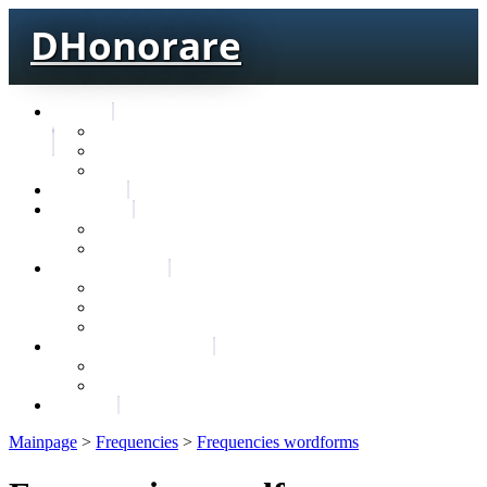
DHonorare
Texts
Тре́бникъ
Bible
Letter of Aristeas
Search
Lexicon
Greek Lexicon
Church Slavonic lexicon
Frequencies
Frequencies wordforms
Frequencies lexemes
Statistic wordforms
Slavic dictionaries
Dyachenko G. Slavic dictionary
Sedakova O. Slavic dictionary
About
Mainpage
>
Frequencies
>
Frequencies wordforms