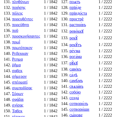
131.
πληθύνων
1
/ 1842
127.
поѧ́тъ
1
/ 2222
132.
ποιήσῃς
1
/ 1842
128.
прїи́де
1
/ 2222
133.
πόλεις
1
/ 1842
129.
прїидо́ста
1
/ 2222
134.
πορευθέντες
1
/ 1842
130.
прострѐ
1
/ 2222
135.
πορεύθητι
1
/ 1842
131.
растни́въ
1
/ 2222
136.
ποῦ
1
/ 1842
132.
1
/ 2222
реве́ккꙋ
137.
προσκυνήσαντες
1
/ 1842
133.
1
/ 2222
рекꙋ̀
138.
πρωῒ
1
/ 1842
134.
1
/ 2222
рекꙋ́тъ
139.
πρωτότοκον
1
/ 1842
135.
ре́ѵма
1
/ 2222
140.
Ρεβεκκαν
1
/ 1842
136.
рога́ма
1
/ 2222
141.
Ρεημα
1
/ 1842
137.
1
/ 2222
рꙋ́кꙋ
142.
ῥῆμα
1
/ 1842
138.
саве́къ
1
/ 2222
143.
σαβεκ
1
/ 1842
139.
са́дѣ
1
/ 2222
144.
σήμερον
1
/ 1842
140.
самѣ́мъ
1
/ 2222
145.
σπέρματί
1
/ 1842
141.
свѧза́въ
1
/ 2222
146.
συμποδίσας
1
/ 1842
142.
собо́ю
1
/ 2222
147.
Σύρων
1
/ 1842
143.
созда̀
1
/ 2222
148.
σφάξαι
1
/ 1842
144.
сотвори́лъ
1
/ 2222
149.
σχίσας
1
/ 1842
145.
сотвори́ши
1
/ 2222
150.
Ταβεκ
1
/ 1842
146.
сы́нове
1
/ 2222
151.
τέτοκεν
1
/ 1842