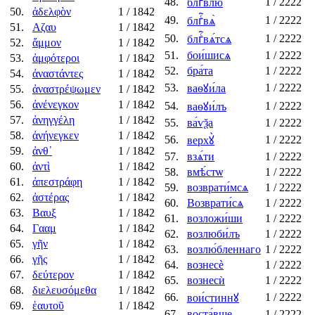
48.
1
/ 2222
блгⷭ҇влю́
50.
ἀδελφὸν
1
/ 1842
49.
1
/ 2222
блгⷭ҇вѧ̀
51.
Αζαυ
1
/ 1842
50.
1
/ 2222
блгⷭ҇вѧ́тсѧ
52.
ἄμμον
1
/ 1842
51.
бои́шисѧ
1
/ 2222
53.
ἀμφότεροι
1
/ 1842
52.
бра́та
1
/ 2222
54.
ἀναστάντες
1
/ 1842
53.
1
/ 2222
ваѳꙋи́ла
55.
ἀναστρέψωμεν
1
/ 1842
56.
ἀνένεγκον
1
/ 1842
54.
1
/ 2222
ваѳꙋи́лъ
57.
ἀνηγγέλη
1
/ 1842
55.
ва́ѵѯа
1
/ 2222
58.
ἀνήνεγκεν
1
/ 1842
56.
1
/ 2222
верхꙋ̀
59.
ἀνθ᾿
1
/ 1842
57.
взѧ́ти
1
/ 2222
60.
ἀντὶ
1
/ 1842
58.
вмѣ́стѡ
1
/ 2222
61.
ἀπεστράφη
1
/ 1842
59.
возврати́мсѧ
1
/ 2222
62.
ἀστέρας
1
/ 1842
60.
Возврати́сѧ
1
/ 2222
63.
Βαυξ
1
/ 1842
61.
возложи́ши
1
/ 2222
64.
Γααμ
1
/ 1842
62.
возлюби́лъ
1
/ 2222
65.
γῆν
1
/ 1842
63.
возлю́бленнаго
1
/ 2222
66.
γῆς
1
/ 1842
64.
вознесѐ
1
/ 2222
67.
δεύτερον
1
/ 1842
65.
вознесѝ
1
/ 2222
68.
διελευσόμεθα
1
/ 1842
66.
1
/ 2222
вои́стиннꙋ
69.
ἑαυτοῦ
1
/ 1842
67.
воста́вше
1
/ 2222