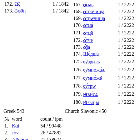
172.
Ωξ
1
/ 1842
167.
ѻ҆́смь
1
/ 2222
173.
ὤφθη
1
/ 1842
168.
ѻ҆́трочища
1
/ 2222
169.
ѻ҆́трѡчища
1
/ 2222
170.
ѻ҆тца̀
1
/ 2222
171.
1
/ 2222
ѻ҆тцꙋ̀
172.
ѻ҆́тче
1
/ 2222
173.
ѻ҆́ѯа
1
/ 2222
174.
Шє́дша
1
/ 2222
175.
1
/ 2222
ᲂу҆́зритъ
176.
1
/ 2222
ᲂу҆множа́ѧ
177.
1
/ 2222
ᲂу҆мно́жꙋ
178.
1
/ 2222
ᲂу҆́трѡ
179.
1
/ 2222
ꙗ҆ви́сѧ
180.
1
/ 2222
ꙗ҆зы́цы
Greek
543
Church Slavonic
450
№
word
count / ipm
1.
Καὶ
54
/ 99448
2.
τὸν
26
/ 47882
3.
Αβρααμ
21
/ 38674