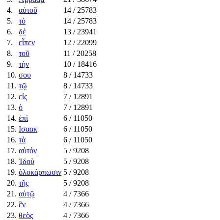
4.
αὐτοῦ
14
/ 25783
5.
τὸ
14
/ 25783
6.
δὲ
13
/ 23941
7.
εἶπεν
12
/ 22099
8.
τοῦ
11
/ 20258
9.
τὴν
10
/ 18416
10.
σου
8
/ 14733
11.
τῷ
8
/ 14733
12.
εἰς
7
/ 12891
13.
ὁ
7
/ 12891
14.
ἐπὶ
6
/ 11050
15.
Ισαακ
6
/ 11050
16.
τὰ
6
/ 11050
17.
αὐτόν
5
/ 9208
18.
Ἰδοὺ
5
/ 9208
19.
ὁλοκάρπωσιν
5
/ 9208
20.
τῆς
5
/ 9208
21.
αὐτῷ
4
/ 7366
22.
ἓν
4
/ 7366
23.
θεὸς
4
/ 7366